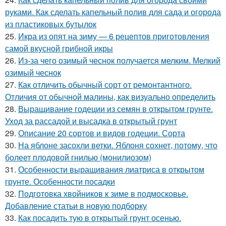
руками. Как сделать капельный полив для сада и огорода
из пластиковых бутылок
25.
Икра из опят на зиму — 6 рецептов приготовления
самой вкусной грибной икры
26.
Из-за чего озимый чеснок получается мелким. Мелкий
озимый чеснок
27.
Как отличить обычный сорт от ремонтантного.
Отличия от обычной малины, как визуально определить
28.
Выращивание годеции из семян в открытом грунте.
Уход за рассадой и высадка в открытый грунт
29.
Описание 20 сортов и видов годеции. Сорта
30.
На яблоне засохли ветки. Яблоня сохнет, потому, что
болеет плодовой гнилью (монилиозом)
31.
Особенности выращивания лиатриса в открытом
грунте. Особенности посадки
32.
Подготовка хвойников к зиме в подмосковье.
Добавление статьи в новую подборку
33.
Как посадить тую в открытый грунт осенью.