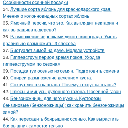
Особенности осенней посадки
34.
Лучшие сорта яблонь для краснодарского края.
Мнения о колонновидных сортах яблонь
35.
Ямочный персик, что это. Как выглядит нектарин и
как выращивать дерево?
36.
Размножение черенками дикого винограда. Уметь
правильно размножить: 3 способа
37.
Биотуалет зимой на даче. Модели устройств
38.
Гиппеаструм период время покоя. Уход за
гиппеаструмом по сезонам
39.
Посадка туи осенью из семян. Подготовить семена
40.
Спиреи размножение делением куста.
41.
Сохнут листья каштана. Почему сохнут каштаны?
42.
Плюсы и минусы рулонного газона. Посевной газон
43.
Бензоножницы для чего нужны. Кусторезы
бензиновые (бензоножницы): как хранить бензоножницы
зимой?
44.
Как пересадить боярышник осенью. Как вырастить
боярышник самостоятельно