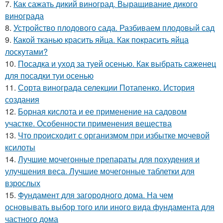
7.
Как сажать дикий виноград. Выращивание дикого
винограда
8.
Устройство плодового сада. Разбиваем плодовый сад
9.
Какой тканью красить яйца. Как покрасить яйца
лоскутами?
10.
Посадка и уход за туей осенью. Как выбрать саженец
для посадки туи осенью
11.
Сорта винограда селекции Потапенко. История
создания
12.
Борная кислота и ее применение на садовом
участке. Особенности применения вещества
13.
Что происходит с организмом при избытке мочевой
ксилоты
14.
Лучшие мочегонные препараты для похудения и
улучшения веса. Лучшие мочегонные таблетки для
взрослых
15.
Фундамент для загородного дома. На чем
основывать выбор того или иного вида фундамента для
частного дома