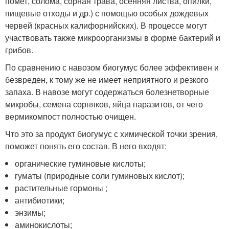
помет, солома, сорная трава, осенняя листва, опилки,
пищевые отходы и др.) с помощью особых дождевых
червей (красных калифорнийских). В процессе могут
участвовать также микроорганизмы в форме бактерий и
грибов.
По сравнению с навозом биогумус более эффективен и
безвреден, к тому же не имеет неприятного и резкого
запаха. В навозе могут содержаться болезнетворные
микробы, семена сорняков, яйца паразитов, от чего
вермикомпост полностью очищен.
Что это за продукт биогумус с химической точки зрения,
поможет понять его состав. В него входят:
органические гуминовые кислоты;
гуматы (природные соли гуминовых кислот);
растительные гормоны ;
антибиотики;
энзимы;
аминокислоты;