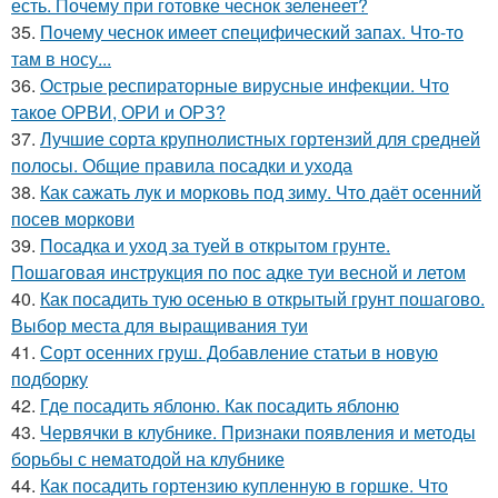
есть. Почему при готовке чеснок зеленеет?
35.
Почему чеснок имеет специфический запах. Что-то
там в носу...
36.
Острые респираторные вирусные инфекции. Что
такое ОРВИ, ОРИ и ОРЗ?
37.
Лучшие сорта крупнолистных гортензий для средней
полосы. Общие правила посадки и ухода
38.
Как сажать лук и морковь под зиму. Что даёт осенний
посев моркови
39.
Посадка и уход за туей в открытом грунте.
Пошаговая инструкция по пос адке туи весной и летом
40.
Как посадить тую осенью в открытый грунт пошагово.
Выбор места для выращивания туи
41.
Сорт осенних груш. Добавление статьи в новую
подборку
42.
Где посадить яблоню. Как посадить яблоню
43.
Червячки в клубнике. Признаки появления и методы
борьбы с нематодой на клубнике
44.
Как посадить гортензию купленную в горшке. Что