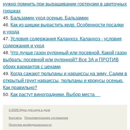
нужно помнить при выращивании гортензии в цветочных
горшках
45.
Бальзамин уход осенью. Бальзамин
46.
Как из шишки вырастить кедр. Особенности посадки
и ухода
47.
Условия содержания Каланхоэ. Каланхоэ - условия
содержания и уход
48.
Что лучше газон рулонный или посевной. Какой газон
выбрать: посевной или рулонной? Все ЗА и ПРОТИВ
обоих вариантов с ценами
49.
Когда сажают тюльпаны и нарциссы на зиму. Садим в
открытый грунт нарциссы, тюльпаны и крокусы осенью.
Как правильно?
50.
Как растут виноградники. Выбор места
© 2026 Идеи для сада и дачи
Контакты
Пользовательское соглашение
Политика конфидециальности