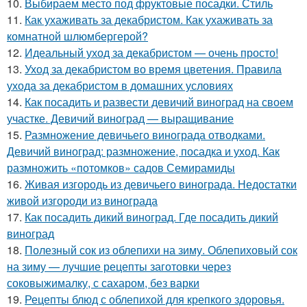
10.
Выбираем место под фруктовые посадки. Стиль
11.
Как ухаживать за декабристом. Как ухаживать за
комнатной шлюмбергерой?
12.
Идеальный уход за декабристом — очень просто!
13.
Уход за декабристом во время цветения. Правила
ухода за декабристом в домашних условиях
14.
Как посадить и развести девичий виноград на своем
участке. Девичий виноград — выращивание
15.
Размножение девичьего винограда отводками.
Девичий виноград: размножение, посадка и уход. Как
размножить «потомков» садов Семирамиды
16.
Живая изгородь из девичьего винограда. Недостатки
живой изгороди из винограда
17.
Как посадить дикий виноград. Где посадить дикий
виноград
18.
Полезный сок из облепихи на зиму. Облепиховый сок
на зиму — лучшие рецепты заготовки через
соковыжималку, с сахаром, без варки
19.
Рецепты блюд с облепихой для крепкого здоровья.