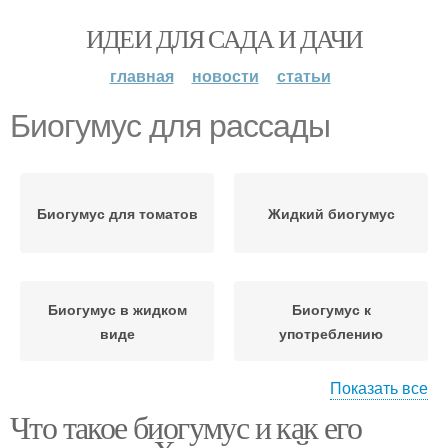
ИДЕИ ДЛЯ САДА И ДАЧИ
главная
новости
статьи
Биогумус для рассады
Биогумус для томатов
Жидкий биогумус
Биогумус в жидком
Биогумус к
виде
употреблению
Показать все
Что такое биогумус и как его
Биогумус для
Биогумус на даче
комнатных растений