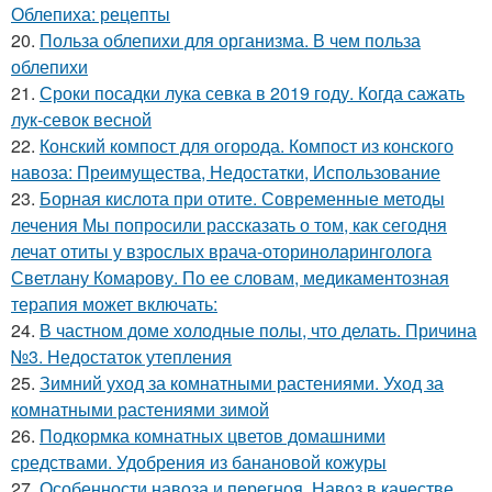
Облепиха: рецепты
20.
Польза облепихи для организма. В чем польза
облепихи
21.
Сроки посадки лука севка в 2019 году. Когда сажать
лук-севок весной
22.
Конский компост для огорода. Компост из конского
навоза: Преимущества, Недостатки, Использование
23.
Борная кислота при отите. Современные методы
лечения Мы попросили рассказать о том, как сегодня
лечат отиты у взрослых врача-оториноларинголога
Светлану Комарову. По ее словам, медикаментозная
терапия может включать:
24.
В частном доме холодные полы, что делать. Причина
№3. Недостаток утепления
25.
Зимний уход за комнатными растениями. Уход за
комнатными растениями зимой
26.
Подкормка комнатных цветов домашними
средствами. Удобрения из банановой кожуры
27.
Особенности навоза и перегноя. Навоз в качестве