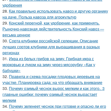
удобрения
28.
Как правильно использовать навоз и другую органику
на даче. Польза навоза для агрокультур
29.
Конский перегной, как удобрение, как применять.
Рыночно-навозная действительность Конский навоз —
весьма ценное
30.
Сорта клубники российской селекции. Описание
лучших сортов клубники для выращивания в разных
регионах
31.
Икра из белых грибов на зиму. Грибная икра с
морковью и луком на зиму через мясорубку «Как у
бабушки»
32.
Правила и схема посадки плодовых деревьев на
участке. Планировка сада: на что обращать внимание
33.
Почему озимый чеснок вырос мелким и как этого.. 3
главные ошибки: почему озимый чеснок вырастает
мелким
34.
Почему зеленеет чеснок при готовке и опасно ли его