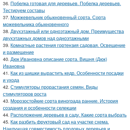
36.
Побелка готовая для деревьев. Побелка деревьев.
Тестируем составы
37.
Можжевельник обыкновенный сорта. Сорта
можевельника обыкновенного
38.
Двухэтажный или одноэтажный дом. Преимущества
двухэтажных домов над одноэтажными
39.
Комнатные растения гортензия садовая. Освещение
и размещение
40.
Дюк Ивановна описание сорта. Вишня (Дюк)
Ивановна
41.
Как из шишки вырастить кедр. Особенности посадки
и ухода
42.
Стимуляторы прорастания семян. Виды
стимуляторов роста
43.
Морозостойкие сорта винограда ранние. История
создания и особенности селекции
44.
Расположение деревьев в саду. Какие сорта выбрать
45.
Как разбить фруктовый сад на участке схема.
Наилучшая совместимость плодовых деревьев и