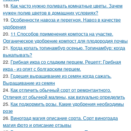
18.
Как часто нужно поливать комнатные цветы. Зачем
нужен полив цветов в домашних условиях?
19.
Особенности навоза и перегноя. Навоз в качестве
удобрения
20.
11 Способов применения компоста на участке.
Органическое удобрение компост для плодородия почвы
21.
Когда копать топинамбур осенью. Топинамбур: когда
выкапывать?
22.
Грибная икра со сладким перцем. Рецепт: Грибная
икра - из опят с болгарским перцем.
23.
Годеция выращивание из семян когда сажать.
Выращивание из семян
24.
Как отличить обычный сорт от ремонтантного.
Отличия от обычной малины, как визуально определить
25.
Как подкормить розы. Какие удобрения необходимы
розе
26.
Виноград магия описание сорта. Сорт винограда
магия фото и описание отзывы