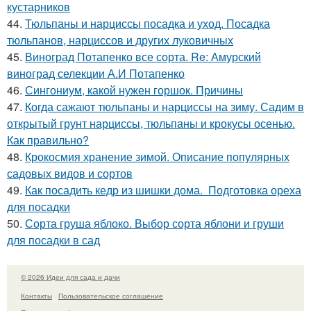
кустарников
44.
Тюльпаны и нарциссы посадка и уход. Посадка
тюльпанов, нарциссов и других луковичных
45.
Виноград Потапенко все сорта. Re: Амурский
виноград селекции А.И Потапенко
46.
Сингониум, какой нужен горшок. Причины
47.
Когда сажают тюльпаны и нарциссы на зиму. Садим в
открытый грунт нарциссы, тюльпаны и крокусы осенью.
Как правильно?
48.
Крокосмия хранение зимой. Описание популярных
садовых видов и сортов
49.
Как посадить кедр из шишки дома. Подготовка ореха
для посадки
50.
Сорта груша яблоко. Выбор сорта яблони и груши
для посадки в сад
© 2026 Идеи для сада и дачи
Контакты
Пользовательское соглашение