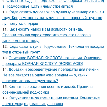
9.
Стильные сады в подмосковье. Обворожительный сад
в Подмосковье! Есть к чему стремиться
10.
Когда сажать лук севок по лунному календарю в 2019
году. Когда можно сажать лук севок в открытый грунт по
лунному календарю
11.
Как вносить навоз в зависимости от вида.
Сравнительная характеристика свежего навоза в
зависимости от вида
12.
Когда сажать туи в Подмосковье. Технология посадка
туи в открытый грунт
13.
Описание БОРНАЯ КИСЛОТА показания. Описание
препарата БОРНАЯ КИСЛОТА (BORIC ACID)
14.
Добавки и безрецептурные препараты для печени.
Не все лекарства одинаково вредны — о, каких
опасностях вам следует знать?
15.
Комнатные растения осенью и зимой. Правила
осенне-зимней подкормки
16.
Как ухаживать за комнатными цветами. Комнатные
цветы: уход в домашних условиях