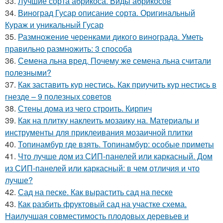
33.
Лучшие сорта абрикоса. Виды абрикосов
34.
Виноград Гусар описание сорта. Оригинальный
Кураж и уникальный Гусар
35.
Размножение черенками дикого винограда. Уметь
правильно размножить: 3 способа
36.
Семена льна вред. Почему же семена льна считали
полезными?
37.
Как заставить кур нестись. Как приучить кур нестись в
гнезде – 9 полезных советов
38.
Стены дома из чего строить. Кирпич
39.
Как на плитку наклеить мозаику на. Материалы и
инструменты для приклеивания мозаичной плитки
40.
Топинамбур где взять. Топинамбур: особые приметы
41.
Что лучше дом из СИП-панелей или каркасный. Дом
из СИП-панелей или каркасный: в чем отличия и что
лучше?
42.
Сад на песке. Как вырастить сад на песке
43.
Как разбить фруктовый сад на участке схема.
Наилучшая совместимость плодовых деревьев и