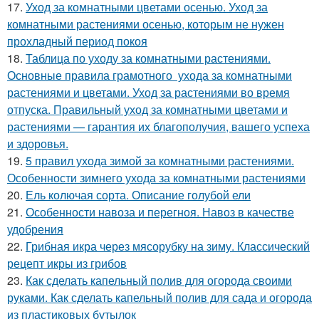
17.
Уход за комнатными цветами осенью. Уход за
комнатными растениями осенью, которым не нужен
прохладный период покоя
18.
Таблица по уходу за комнатными растениями.
Основные правила грамотного ухода за комнатными
растениями и цветами. Уход за растениями во время
отпуска. Правильный уход за комнатными цветами и
растениями — гарантия их благополучия, вашего успеха
и здоровья.
19.
5 правил ухода зимой за комнатными растениями.
Особенности зимнего ухода за комнатными растениями
20.
Ель колючая сорта. Описание голубой ели
21.
Особенности навоза и перегноя. Навоз в качестве
удобрения
22.
Грибная икра через мясорубку на зиму. Классический
рецепт икры из грибов
23.
Как сделать капельный полив для огорода своими
руками. Как сделать капельный полив для сада и огорода
из пластиковых бутылок