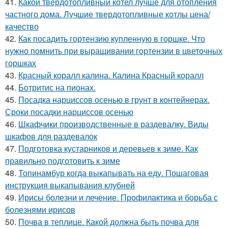
41.
Какой твердотопливный котел лучше для отопления
частного дома. Лучшие твердотопливные котлы цена/
качество
42.
Как посадить гортензию купленную в горшке. Что
нужно помнить при выращивании гортензии в цветочных
горшках
43.
Красный коралл калина. Калина Красный коралл
44.
Ботритис на пионах.
45.
Посадка нарциссов осенью в грунт в контейнерах.
Сроки посадки нарциссов осенью
46.
Шкафчики производственные в раздевалку. Виды
шкафов для раздевалок
47.
Подготовка кустарников и деревьев к зиме. Как
правильно подготовить к зиме
48.
Топинамбур когда выкапывать на еду. Пошаговая
инструкция выкапывания клубней
49.
Ирисы болезни и лечение. Профилактика и борьба с
болезнями ирисов
50.
Почва в теплице. Какой должна быть почва для