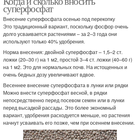
Когда и сколько вносить
суперфосфат
Внесение суперфосфата осенью под перекопку
Суперфосфат для
Суперфосфат для
Это традиционный вариант, поскольку фосфор очень
винограда
клубники
долго усваивается растениями – за 2–3 года они
используют только 40% удобрения.
Норма внесения: двойной суперфосфат – 1,5–2 ст.
ложки (20–30 г) на 1 м2, простой 3–4 ст. ложки (40–60 г)
Жидкая подкормка
Суперфосфат для роз
на 1 м2. Это для нормальных почв. На истощенных и
очень бедных дозу увеличивают вдвое.
Весеннее внесение суперфосфата в лунки или рядки
Гранулированный
Суперфосфат для
Можно внести суперфосфат весной, в рядки
суперфосфат
перца
непосредственно перед посевом семян или в лунки
перед высадкой рассады. Это более экономный
вариант, удобрения расходуется меньше, но растения
начнут усваивать его позже, чем при осеннем внесении.
Натуральные
Минеральные
подкормки
подкормки