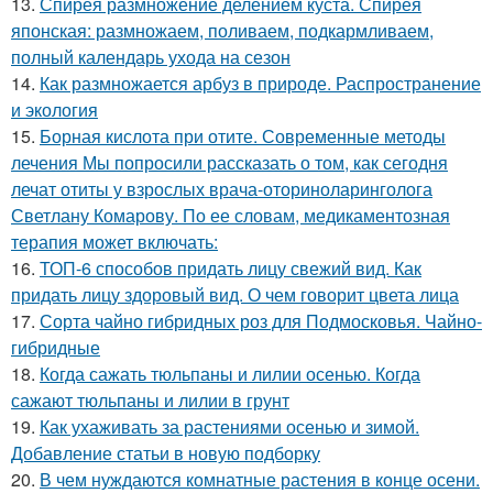
13.
Спирея размножение делением куста. Спирея
японская: размножаем, поливаем, подкармливаем,
полный календарь ухода на сезон
14.
Как размножается арбуз в природе. Распространение
и экология
15.
Борная кислота при отите. Современные методы
лечения Мы попросили рассказать о том, как сегодня
лечат отиты у взрослых врача-оториноларинголога
Светлану Комарову. По ее словам, медикаментозная
терапия может включать:
16.
ТОП-6 способов придать лицу свежий вид. Как
придать лицу здоровый вид. О чем говорит цвета лица
17.
Сорта чайно гибридных роз для Подмосковья. Чайно-
гибридные
18.
Когда сажать тюльпаны и лилии осенью. Когда
сажают тюльпаны и лилии в грунт
19.
Как ухаживать за растениями осенью и зимой.
Добавление статьи в новую подборку
20.
В чем нуждаются комнатные растения в конце осени.