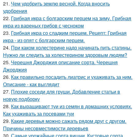
21.
Чем удобрить землю весной. Когда вносить
удобрения
22.
Грибная икра с болгарским перцем на зиму. Грибная
икра из вареных грибов с чесноком
23.
Грибная икра со сладким перцем. Рецепт: Грибная
икра - из опят с болгарским перцем.
24.
При каком холестерине надо начинать пить статины.
Нужно ли следить за холестерином здоровым людям?
25.
Черешня Джорджия описание сорта. Черешня
Джорджия
26.
Как правильно посадить лиатрис и ухаживать за ним.
Описание - как выглядит
27.
Плохие соседи для груши. Добавление статьи в
новую подборку
28.
Как выращивают туи из семян в домашних условиях.
Как ухаживать за посевами туи
29.
Какие деревья можно сажать рядом друг с другом.
Причины несовместимости деревьев
30.
Самые урожайные сорта вишни. Кустовые сорта