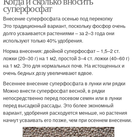
Когда и сколько вносить
суперфосфат
Внесение суперфосфата осенью под перекопку
Суперфосфат для
Суперфосфат для
Это традиционный вариант, поскольку фосфор очень
винограда
клубники
долго усваивается растениями – за 2–3 года они
используют только 40% удобрения.
Норма внесения: двойной суперфосфат – 1,5–2 ст.
Гранулированный
ложки (20–30 г) на 1 м2, простой 3–4 ст. ложки (40–60 г)
Суперфосфат для роз
суперфосфат
на 1 м2. Это для нормальных почв. На истощенных и
очень бедных дозу увеличивают вдвое.
Весеннее внесение суперфосфата в лунки или рядки
Суперфосфат для
Можно внести суперфосфат весной, в рядки
перца
непосредственно перед посевом семян или в лунки
перед высадкой рассады. Это более экономный
вариант, удобрения расходуется меньше, но растения
начнут усваивать его позже, чем при осеннем внесении.