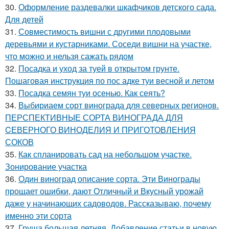
30.
Оформление раздевалки шкафчиков детского сада.
Для детей
31.
Совместимость вишни с другими плодовыми
деревьями и кустарниками. Соседи вишни на участке,
что можно и нельзя сажать рядом
32.
Посадка и уход за туей в открытом грунте.
Пошаговая инструкция по пос адке туи весной и летом
33.
Посадка семян туи осенью. Как сеять?
34.
Выбириаем сорт винограда для северных регионов.
ПЕРСПЕКТИВНЫЕ СОРТА ВИНОГРАДА ДЛЯ
CЕВЕРНОГО ВИНОДЕЛИЯ И ПРИГОТОВЛЕНИЯ
СОКОВ
35.
Как спланировать сад на небольшом участке.
Зонирование участка
36.
Один виноград описание сорта. Эти Винограды
прощает ошибки, дают Отличный и Вкусный урожай
даже у начинающих садоводов. Рассказываю, почему
именно эти сорта
37.
Груша большая летняя. Добавление статьи в новую