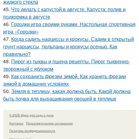
жидкого стекла
45.
Что делать с капустой в августе. Капуста: полив и
подкормка в августе
46.
Городки игра своими руками. Настольная спортивная
игра «Городки»
47.
Когда садить нарциссы и крокусы. Садим в открытый
грунт нарциссы, тюльпаны и крокусы осенью. Как
правильно?
48.
Пирог из тыквы и пшена рецепты. Пирог тыквенно-
творожный с яблоком
49.
Как сохранить фрезии зимой. Как хранить фрезии
зимой в домашних условиях
50.
Земля в теплицу, какая должна быть. Какой должна
быть почва для выращивания овощей в теплице
© 2026 Идеи для сада и дачи
Контакты
Пользовательское соглашение
Политика конфидециальности
Обратная связь