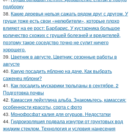
подборку
38.
Какие деревья нельзя сажать рядом друг с другом. У
груши тоже есть свои «нелюбители», которые плохо
влияют на ее рост: Барбарис. У кустарника большое
количество схожих с грушей болезней и вредителей,
поэтому такое соседство точно не сулит ничего
хорошего.
39.
Цветник в августе. Цветник: сезонные работы в
августе
40.
Какую посадить яблоню на даче. Как выбрать
саженец яблони?
41.
Как посадить мускарики тюльпаны в сентябре. 2
Подготовка почвы
42.
Камассия лейхтлина альба. Знакомьтесь, камассия:
особенности красоты, сорта с фото
43.
Монофосфат калия для огурцов. Недостатки
44.
Гидроизоляция подвала изнутри от грунтовых вод
жидким стеклом. Технология и условия нанесения