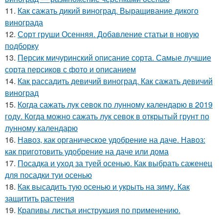
11.
Как сажать дикий виноград. Выращивание дикого
винограда
12.
Сорт груши Осенняя. Добавление статьи в новую
подборку
13.
Персик мичуринский описание сорта. Самые лучшие
сорта персиков с фото и описанием
14.
Как рассадить девичий виноград. Как сажать девичий
виноград
15.
Когда сажать лук севок по лунному календарю в 2019
году. Когда можно сажать лук севок в открытый грунт по
лунному календарю
16.
Навоз, как органическое удобрение на даче. Навоз:
как приготовить удобрение на даче или дома
17.
Посадка и уход за туей осенью. Как выбрать саженец
для посадки туи осенью
18.
Как высадить тую осенью и укрыть на зиму. Как
защитить растения
19.
Крапивы листья инструкция по применению.