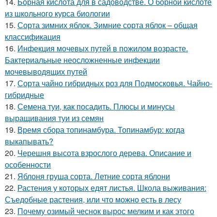
14.
Борная кислота для в садоводстве. О борной кислоте
из школьного курса биологии
15.
Сорта зимних яблок. Зимние сорта яблок – общая
классификация
16.
Инфекция мочевых путей в пожилом возрасте.
Бактериальные неосложненные инфекции
мочевыводящих путей
17.
Сорта чайно гибридных роз для Подмосковья. Чайно-
гибридные
18.
Семена туи, как посадить. Плюсы и минусы
выращивания туи из семян
19.
Время сбора топинамбура. Топинамбур: когда
выкапывать?
20.
Черешня высота взрослого дерева. Описание и
особенности
21.
Яблоня груша сорта. Летние сорта яблони
22.
Растения у которых едят листья. Школа выживания:
Съедобные растения, или что можно есть в лесу
23.
Почему озимый чеснок вырос мелким и как этого