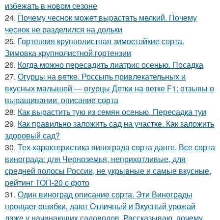
избежать в новом сезоне
24.
Почему чеснок может вырастать мелкий. Почему
чеснок не разделился на дольки
25.
Гортензия крупнолистная зимостойкие сорта.
Зимовка крупнолистной гортензии
26.
Когда можно пересадить лиатрис осенью. Посадка
27.
Огурцы на ветке. Россыпь привлекательных и
вкусных малышей — огурцы Детки на ветке F1: отзывы о
выращивании, описание сорта
28.
Как вырастить тую из семян осенью. Пересадка туи
29.
Как правильно заложить сад на участке. Как заложить
здоровый сад?
30.
Тех характеристика винограда сорта данге. Все сорта
винограда: для Черноземья, неприхотливые, для
средней полосы России, не укрывные и самые вкусные,
рейтинг ТОП-20 с фото
31.
Один виноград описание сорта. Эти Винограды
прощает ошибки, дают Отличный и Вкусный урожай
даже у начинающих садоводов. Рассказываю, почему