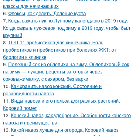
классы для начинающих
6.
Флоксы, как делить. Деление куста
7.
Когда сажать лук по Лунному календарю в 2019 году.
Когда сажать лук-севок под зиму в 2019 году, чтобы был
крупный
8.
ТОП-11 пребиотиков для кишечника. Роль
пробиотиков и пребиотиков при болезнях ЖКТ: от
биологии к клинике
9.
Полезный сок из облепихи на зиму. Облепиховый сок
на зиму — лучшие рецепты заготовки через
соковыжималку, с сахаром, без варки
10.
Как хранить навоз конский. Состояние и
разновидности навоза
11.
Виды навоза и его польза для разных растений.
Коровий помет
12.
Конский навоз, как удобрение. Особенности конского
навоза и преимущества
13.
Какой навоз лучше для огорода. Коровий навоз