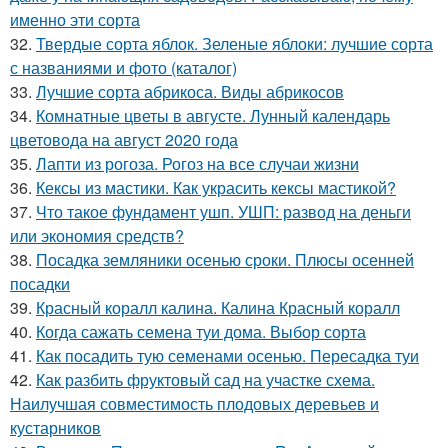
именно эти сорта
32.
Твердые сорта яблок. Зеленые яблоки: лучшие сорта
с названиями и фото (каталог)
33.
Лучшие сорта абрикоса. Виды абрикосов
34.
Комнатные цветы в августе. Лунный календарь
цветовода на август 2020 года
35.
Лапти из рогоза. Рогоз на все случаи жизни
36.
Кексы из мастики. Как украсить кексы мастикой?
37.
Что такое фундамент ушп. УШП: развод на деньги
или экономия средств?
38.
Посадка земляники осенью сроки. Плюсы осенней
посадки
39.
Красный коралл калина. Калина Красный коралл
40.
Когда сажать семена туи дома. Выбор сорта
41.
Как посадить тую семенами осенью. Пересадка туи
42.
Как разбить фруктовый сад на участке схема.
Наилучшая совместимость плодовых деревьев и
кустарников