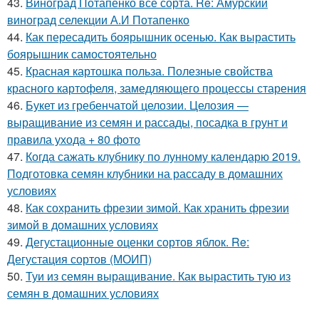
43.
Виноград Потапенко все сорта. Re: Амурский
виноград селекции А.И Потапенко
44.
Как пересадить боярышник осенью. Как вырастить
боярышник самостоятельно
45.
Красная картошка польза. Полезные свойства
красного картофеля, замедляющего процессы старения
46.
Букет из гребенчатой целозии. Целозия —
выращивание из семян и рассады, посадка в грунт и
правила ухода + 80 фото
47.
Когда сажать клубнику по лунному календарю 2019.
Подготовка семян клубники на рассаду в домашних
условиях
48.
Как сохранить фрезии зимой. Как хранить фрезии
зимой в домашних условиях
49.
Дегустационные оценки сортов яблок. Re:
Дегустация сортов (МОИП)
50.
Туи из семян выращивание. Как вырастить тую из
семян в домашних условиях