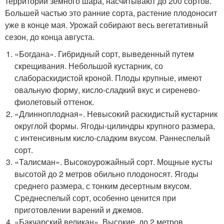
территории земного шара, насчитывают до 200 сортов.
Большей частью это ранние сорта, растение плодоносит
уже в конце мая. Урожай собирают весь вегетативный
сезон, до конца августа.
«Богдана». Гибридный сорт, выведенный путем
скрещивания. Небольшой кустарник, со
слабораскидистой кроной. Плоды крупные, имеют
овальную форму, кисло-сладкий вкус и сиренево-
фиолетовый оттенок.
«Длинноплодная». Невысокий раскидистый кустарник
округлой формы. Ягоды-цилиндры крупного размера,
с интенсивным кисло-сладким вкусом. Раннеспелый
сорт.
«Талисман». Высокоурожайный сорт. Мощные кусты
высотой до 2 метров обильно плодоносят. Ягоды
среднего размера, с тонким десертным вкусом.
Среднеспелый сорт, особенно ценится при
приготовлении варений и джемов.
«Бакчарский великан». Высокие, до 2 метров