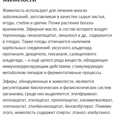
Жимолость используют для лечения многих
заболеваний, заготавливая в качестве сырья листья,
ягоды, стебли и цветки. Почки растения богаты
крахмалом. Эфирное масло, в состав которого входят
терпеноиды линалилацетат, линалоол и др., содержится
в плодах. Также плоды отличаются наличием
карбольных соединений: уксусного альдегида,
пропаналя, диацетила, гексаналя, салицилового
альдегида, – и ещё целого ряда веществ, обладающих
иммунокоррегирующим действием, стимулирующих
метаболизм липидов и ферментативные процессы.
Эфиры, обнаруженные в жимолости, являются
регуляторами биологических и физиологических систем
организма, среди них выделяются: этилформиат,
октилацетат, этилацетат, пропилацетат, изоамилвалерат,
этилэнантат, этилбензилацетат, бензилбутират. Помимо
этого, жимолость содержит спирты: этанол, изобутанол,