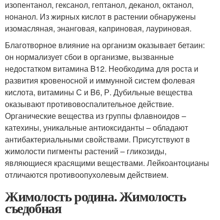
изопентанол, гексанол, гептанол, деканол, октанол,
нонанол. Из жирных кислот в растении обнаружены
изомасляная, энанговая, каприновая, лауриновая.
Благотворное влияние на организм оказывает бетаин:
он нормализует сбои в организме, вызванные
недостатком витамина B12. Необходима для роста и
развития кровеносной и иммунной систем фолевая
кислота, витамины С и B6, Р. Дубильные вещества
оказывают противовоспалительное действие.
Органические вещества из группы флавноидов –
катехины, уникальные антиоксиданты – обладают
антибактериальными свойствами. Присутствуют в
жимолости пигменты растений – гликозиды,
являющиеся красящими веществами. Лейкоантоцианы
отличаются противоопухолевым действием.
Жимолость родина. Жимолость
съедобная