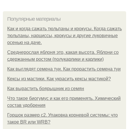
Популярные материалы
Как и когда сажать тюльпаны и крокусы. Когда сажать
тюльпаны, нарциссы, крокусы и другие луковичные
осенью на даче.
Среднерослая яблоня это, какая высота. Яблони со
сдержанным ростом (полукарлики и карлики)
Как выглядят семена туи. Как прорастить семена туи
Кексы из мастики. Как украсить кексы мастикой?
Как вырастить боярышник из семян
Что такое биогумус и как его применять. Химический
состав удобрения
Горшок размер с2. Упаковка корневой системы: что
такое BR или WRB?