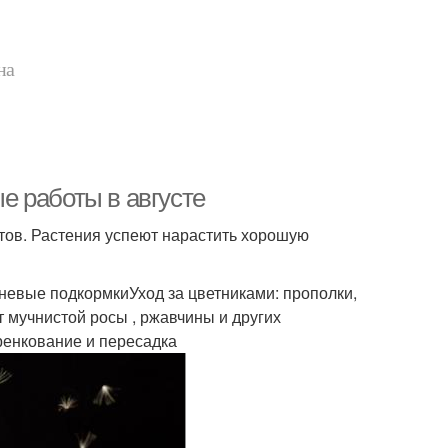
на
ые работы в августе
етов. Растения успеют нарастить хорошую
невые подкормкиУход за цветниками: прополки,
 мучнистой росы , ржавчины и других
ренкование и пересадка