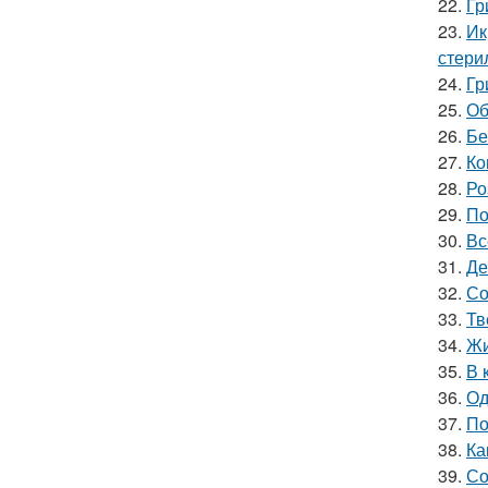
22.
Гр
23.
Ик
стери
24.
Гр
25.
Об
26.
Бе
27.
Ко
28.
Ро
29.
По
30.
Вс
31.
Де
32.
Со
33.
Тв
34.
Жи
35.
В 
36.
Од
37.
По
38.
Ка
39.
Со