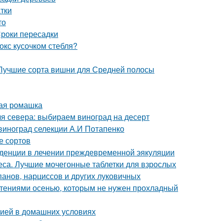
тки
то
роки пересадки
окс кусочком стебля?
 Лучшие сорта вишни для Средней полосы
ная ромашка
я севера: выбираем виноград на десерт
 виноград селекции А.И Потапенко
е сортов
денции в лечении преждевременной эякуляции
са. Лучшие мочегонные таблетки для взрослых
панов, нарциссов и других луковичных
стениями осенью, которым не нужен прохладный
нзией в домашних условиях