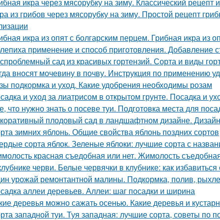
ибная икра через мясорубку на зиму. Классический рецепт и
ра из грибов через мясорубку на зиму. Простой рецепт гриб
лизации
ибная икра из опят с болгарским перцем. Грибная икра из о
лепиха применение и способ приготовления. Добавление с
спроблемный сад из красивых гортензий. Сорта и виды гор
гда вносят мочевину в почву. Инструкция по применению у
зы подкормка и уход. Какие удобрения необходимы розам
садка и уход за лиатрисом в открытом грунте. Посадка и ух
е, что нужно знать о посеве туи. Подготовка места для поса
коративный плодовый сад в ландшафтном дизайне. Дизайн 
рта зимних яблонь. Общие свойства яблонь поздних сортов
ердые сорта яблок. Зеленые яблоки: лучшие сорта с назван
молость красная съедобная или нет. Жимолость съедобна
клубнике черви. Белые червячки в клубнике: как избавиться
ин урожай ремонтантной малины. Подкормка, полив, рыхле
садка аллеи деревьев. Аллеи: шаг посадки и ширина
кие деревья можно сажать осенью. Какие деревья и кустар
рта западной туи. Туя западная: лучшие сорта, советы по п