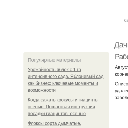
с
Дач
Рабо
Популярные материалы
Авгус
Урожайность яблок с 1 га
корне
интенсивного сада. Яблоневый сад,
Списо
как бизнес: ключевые моменты и
удале
возможности
забол
Когда сажать крокусы и гиацинты
осенью. Пошаговая инструкция
посадки гиацинтов осенью
Флоксы сорта дымчатые.