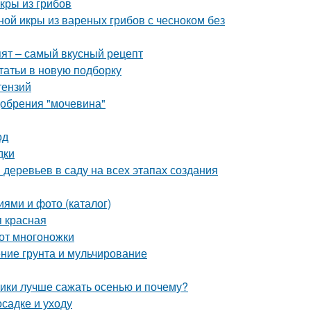
кры из грибов
ной икры из вареных грибов с чесноком без
пят – самый вкусный рецепт
татьи в новую подборку
тензий
добрения "мочевина"
од
дки
деревьев в саду на всех этапах создания
иями и фото (каталог)
я красная
 от многоножки
ние грунта и мульчирование
ники лучше сажать осенью и почему?
осадке и уходу