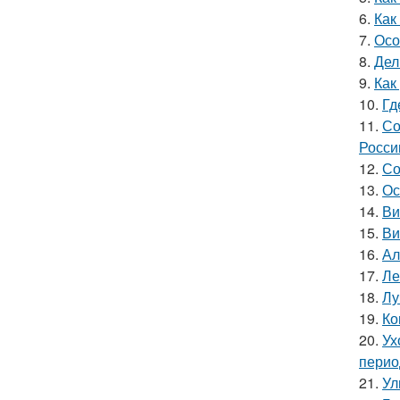
6.
Как
7.
Осо
8.
Дел
9.
Как
10.
Гд
11.
Со
Росси
12.
Со
13.
Ос
14.
Ви
15.
Ви
16.
Ал
17.
Ле
18.
Лу
19.
Ко
20.
Ух
перио
21.
Ул