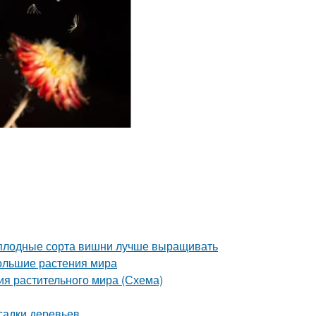
моплодные сорта вишни лучше выращивать
ольшие растения мира
ия растительного мира (Схема)
садки деревьев