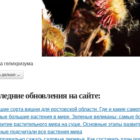
а гелихризума
ь дальше →
ледние обновления на сайте:
шие сорта вишни для ростовской области. Где и какие са
ые большие растения в мире. Зеленые великаны: самые б
витие растительного мира на суше. Основные этапы развит
ные подсчитали все растения мира
 правильно сажать садовые деревья. Как составить план по