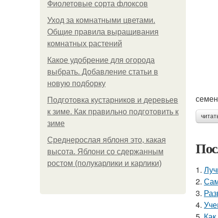
Фиолетовые сорта флоксов
Уход за комнатными цветами.
Общие правила выращивания
комнатных растений
Какое удобрение для огорода
выбрать. Добавление статьи в
новую подборку
семен
Подготовка кустарников и деревьев
к зиме. Как правильно подготовить к
читат
зиме
Среднерослая яблоня это, какая
Пос
высота. Яблони со сдержанным
ростом (полукарлики и карлики)
1.
Луч
2.
Сам
3.
Раз
4.
Уче
5.
Как