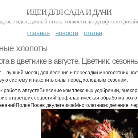
ИДЕИ ДЛЯ САДА И ДАЧИ
адовые идеи, дачный стиль, тонкости ландшафтного дизай
главная
новости
статьи
ные хлопоты
та в цветнике в августе. Цветник: сезонн
т – лучший месяц для деления и пересадки многолетних цв
вую систему и накопить силы перед холодным сезоном.
к работ в августеВнесение комплексных удобрений, внекор
ние отцветших соцветийПрофилактическая обработка роз от
еванийПоливПосев двулетниковМноголетники: деление, че