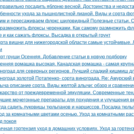
 правильно посадить яблоню весной. Достоинства и недоста
бенности ухода за пышнолистной лианой. Виды и сорта фо
им и пересаживаем флокс шиловидный Полезные статьи. С
 размножить флоксы черенками. Как самому размножить фл
е и как сажать флоксы. Высадка в открытый грунт
рта вишни для нижегородской области самые устойчивые.
и
рт груши Осенняя. Добавление статьи в новую подборку
енняя ромашка высокая. Канадская ромашка - самая круп
ноград для северных регионов. Лучший сладкий кишмиш дл
ноград золотой Потапенко- сорта винограда. Re: Амурский
ыча описание сорта. Виды желтой алычи: обзор и сравнени
карство от преждевременной эякуляции. Современные тен
чшие мочегонные препараты для похудения и улучшения ве
гда садить луковицы тюльпанов и нарциссов. Посадка тюль
од за комнатными цветами осенью. Уход за комнатными ра
д покоя
ичная гортензия уход в домашних условиях. Уход за горте