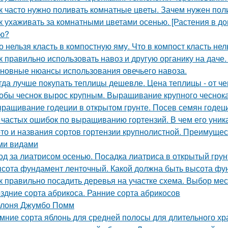
к часто нужно поливать комнатные цветы. Зачем нужен пол
к ухаживать за комнатными цветами осенью. [Растения в д
ю?
о нельзя класть в компостную яму. Что в компост класть нел
к правильно использовать навоз и другую органику на даче.
новные нюансы использования овечьего навоза.
гда лучше покупать теплицы дешевле. Цена теплицы - от че
обы чеснок вырос крупным. Выращивание крупного чеснока
ращивание годеции в открытом грунте. Посев семян годеци
 частых ошибок по выращиванию гортензий. В чем его уник
то и названия сортов гортензии крупнолистной. Преимущес
ми видами
од за лиатрисом осенью. Посадка лиатриса в открытый гру
сота фундамент ленточный. Какой должна быть высота фу
к правильно посадить деревья на участке схема. Выбор мес
здние сорта абрикоса. Ранние сорта абрикосов
лоня Джумбо Помм
мние сорта яблонь для средней полосы для длительного хр