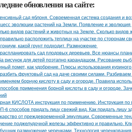
ледние обновления на сайте:
енсивный сад яблоня. Современная система создания и в
цесс эволюции растений на Земли. Появление и эволюция
лько видов растений и животных на Земле. Сколько видов
 правильно расположить теплицу на участке по сторонам св
гониум, какой грунт подходит. Размножение
 распланировать сад плодовых деревьев. Все нюансы плани
а рисунок для детей поэтапно карандашом. Рисование рыбк
иный помет, как удобрение. Плюсы использования куриного
 разбить фруктовый сад на даче своими силами. Разбиваем
именяем борную кислоту в саду и огороде. Правила испол
способов применения борной кислоты в саду и огороде. Зач
ний
рная КИСЛОТА инструкция по применению. Инструкция п
П-6 способов придать лицу свежий вид. Как придать лицу з
карство от преждевременной эякуляции. Современные тен
чение поджелудочной железы эффективно и правильно. Кли
бушник размножение черенками. Технология черенкования 