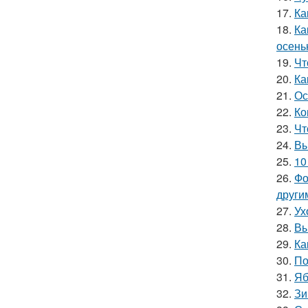
17.
Ка
18.
Ка
осень
19.
Чт
20.
Ка
21.
Ос
22.
Ко
23.
Чт
24.
Вы
25.
10
26.
Фо
други
27.
Ух
28.
Вы
29.
Ка
30.
По
31.
Яб
32.
Зи