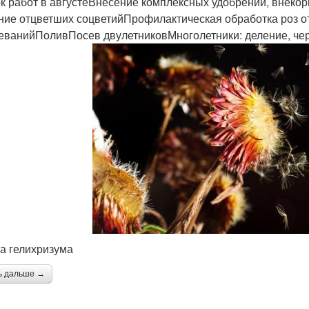
к работ в августеВнесение комплексных удобрений, внекор
ние отцветших соцветийПрофилактическая обработка роз от
еванийПоливПосев двулетниковМноголетники: деление, че
а гелихризума
ь дальше →