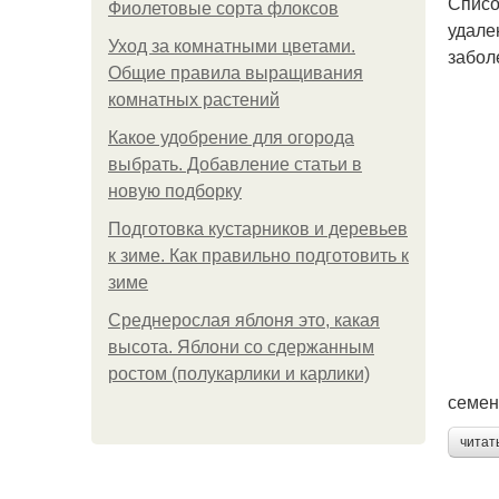
Списо
Фиолетовые сорта флоксов
удале
Уход за комнатными цветами.
забол
Общие правила выращивания
комнатных растений
Какое удобрение для огорода
выбрать. Добавление статьи в
новую подборку
Подготовка кустарников и деревьев
к зиме. Как правильно подготовить к
зиме
Среднерослая яблоня это, какая
высота. Яблони со сдержанным
ростом (полукарлики и карлики)
семен
читат