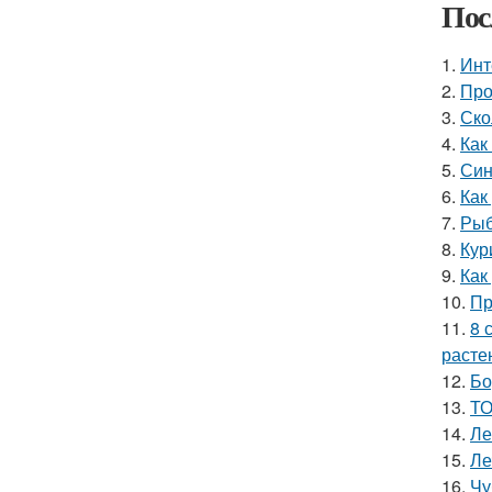
Пос
1.
Инт
2.
Про
3.
Ско
4.
Как
5.
Син
6.
Как
7.
Рыб
8.
Кур
9.
Как
10.
Пр
11.
8 
расте
12.
Бо
13.
ТО
14.
Ле
15.
Ле
16.
Чу