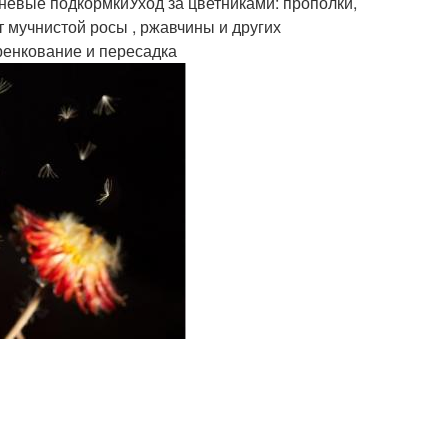
невые подкормкиУход за цветниками: прополки,
 мучнистой росы , ржавчины и других
ренкование и пересадка