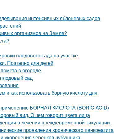
озделывания интенсивных яблоневых садов
 растений
 живых организмов на Земле?
ета?
ровки плодового сада на участке.
и. Поэтапно для детей
 помета в огороде
 плодовый сад
ьзования
ем и как использовать борную кислоту для
о применению БОРНАЯ КИСЛОТА (BORIC ACID)
доровый вид. О чем говорит цвета лица
денции в лечении преждевременной эякуляции
нические проявления хронического панкреатита
и укоренения черенков чубушника