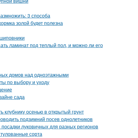
рупной вишни
азмножить: 3 способа
кормка золой будет полезна
 шиповники
вать ламинат под теплый пол, и можно ли его
ных домов над одноэтажными
ты по выбору и уходу
щение
зайне сада
ть клубнику осенью в открытый грунт
 проводить подзимний посев однолетников
и посадки луковичных для разных регионов
итулованные сорта