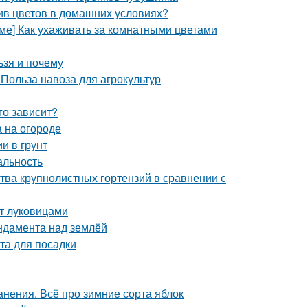
ив цветов в домашних условиях?
оме] Как ухаживать за комнатными цветами
ьзя и почему
 Польза навоза для агрокультур
го зависит?
 на огороде
и в грунт
альность
тва крупнолистных гортензий в сравнении с
нт луковицами
ндамента над землёй
та для посадки
анения. Всё про зимние сорта яблок