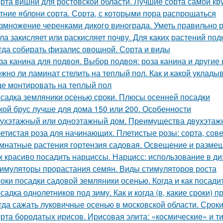
рта вишни для ростовской области. Лучшие сорта самой к
тние яблони сорта. Сорта, с которыми пора распрощаться
змножение черенками дикого винограда. Уметь правильно р
ла закисляет или раскисляет почву. Для каких растений под
гда собирать физалис овощной. Сорта и виды
за канина для подвоя. Выбор подвоя: роза канина и другие
жно ли ламинат стелить на теплый пол. Как и какой уклады
е монтировать на теплый пол
садка земляники осенью сроки. Плюсы осенней посадки
кой брус лучше для дома 150 или 200. Особенности
ухэтажный или одноэтажный дом. Преимущества двухэтаж
етистая роза для начинающих. Плетистые розы: сорта, сове
мнатные растения гортензия садовая. Освещение и разме
к красиво посадить нарциссы. Нарцисс: использование в ди
имуляторы прорастания семян. Виды стимуляторов роста
оки посадки садовой земляники осенью. Когда и как посади
садка однолетников под зиму. Как и когда (в, какие сроки)
гда сажать луковичные осенью в московской области. Срок
рта бородатых ирисов. Ирисовая элита: «космические» и т