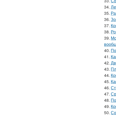
33.
Со
34.
Ле
35.
Ра
36.
Зо
37.
Ко
38.
Ро
39.
Мо
вообщ
40.
По
41.
Ка
42.
Дв
43.
Пл
44.
Ко
45.
Ка
46.
Ст
47.
Ср
48.
По
49.
Ко
50.
Со