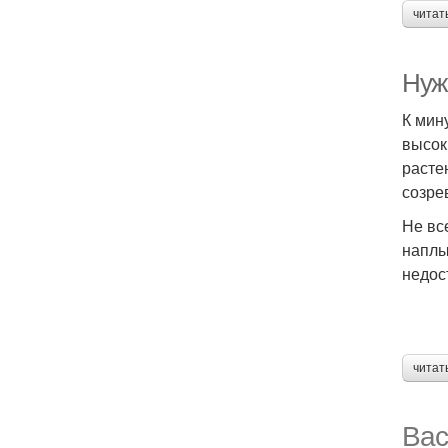
читат
Нуж
К мин
высок
расте
созре
Не вс
наплы
недос
читат
Вас