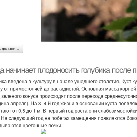
ь дальше →
да начинает плодоносить голубика после 
ика введена в культуру в начале ушедшего столетия. Куст кул
ну от прямостоячей до раскидистой. Основная масса корней 
 зеленого конуса происходят после перехода среднесуточно
дина апреля). На 3–4-й год жизни в основании куста появля
тают от 0,5 до 1 м. В первый год роста они слабозимостойк
. На следующий год на побегах замещения появляются боков
дываются цветочные почки.