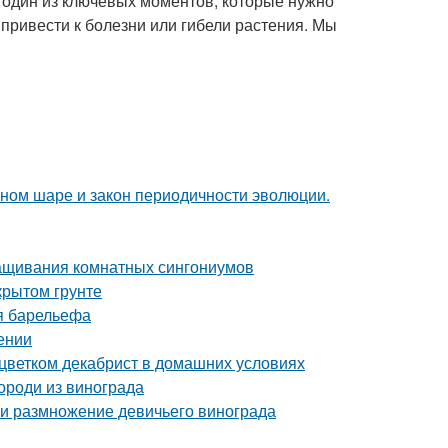
 один из ключевых моментов, которые нужно
ривести к болезни или гибели растения. Мы
мном шаре и закон периодичности эволюции.
ащивания комнатных сингониумов
крытом грунте
я барельефа
ении
 цветком декабрист в домашних условиях
ороди из винограда
 и размножение девичьего винограда