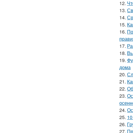
12.
Чт
13.
Св
14.
Ср
15.
Ка
16.
По
прави
17.
Ра
18.
Вы
19.
Фу
дома
20.
Сл
21.
Ка
22.
Об
23.
Ос
осенн
24.
Ос
25.
10
26.
Гр
27.
Пр