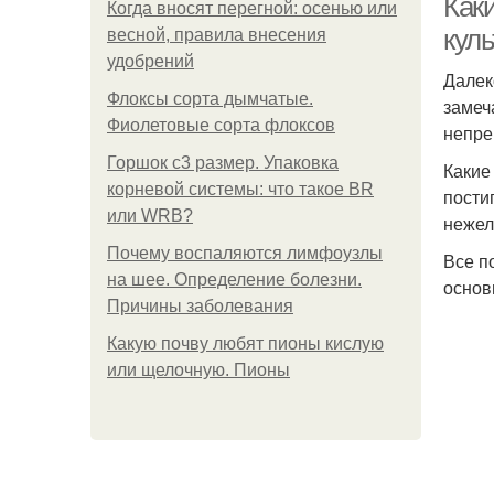
Как
Когда вносят перегной: осенью или
куль
весной, правила внесения
удобрений
Далек
Флоксы сорта дымчатые.
замеч
Фиолетовые сорта флоксов
непре
Горшок с3 размер. Упаковка
Какие
корневой системы: что такое BR
пости
или WRB?
нежел
Почему воспаляются лимфоузлы
Все п
на шее. Определение болезни.
основ
Причины заболевания
Какую почву любят пионы кислую
или щелочную. Пионы