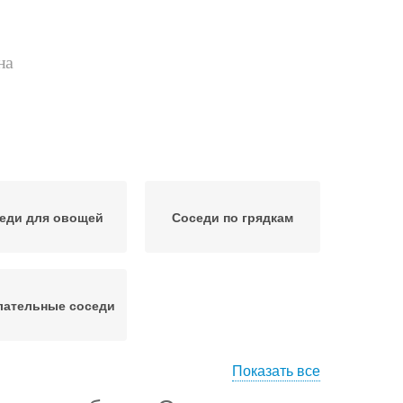
на
еди для овощей
Соседи по грядкам
лательные соседи
Показать все