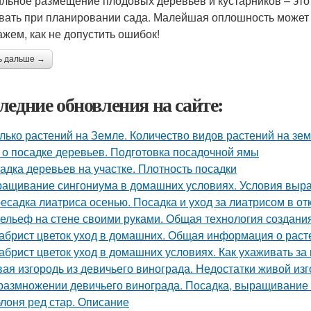
льное размещение плодовых деревьев и кустарников – это
вать при планировании сада. Малейшая оплошность может п
ажем, как не допустить ошибок!
ь дальше →
ледние обновления на сайте:
лько растений на Земле. Количество видов растений на зе
 о посадке деревьев. Подготовка посадочной ямы
адка деревьев на участке. Плотность посадки
ащивание сингониума в домашних условиях. Условия выр
есадка лиатриса осенью. Посадка и уход за лиатрисом в от
ельеф на стене своими руками. Общая технология создани
абрист цветок уход в домашних. Общая информация о раст
абрист цветок уход в домашних условиях. Как ухаживать за
ая изгородь из девичьего винограда. Недостатки живой изг
размножении девичьего винограда. Посадка, выращивание
лоня ред стар. Описание