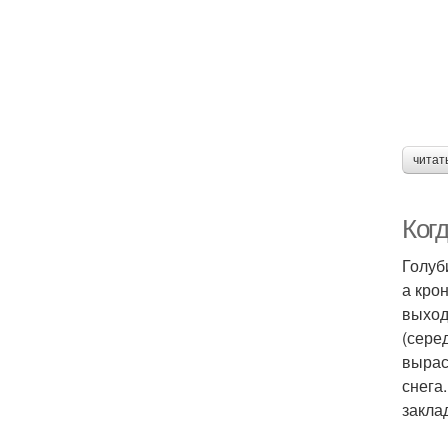
читат
Ког
Голуб
а кро
выход
(сере
вырас
снега
закла