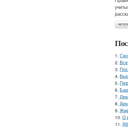
Прави
учиты
расск
читат
Пос
1.
Ско
2.
Все
3.
Пос
4.
Выр
5.
Пер
6.
Бар
7.
Дек
8.
Дек
9.
Жив
10.
О 
11.
Яб