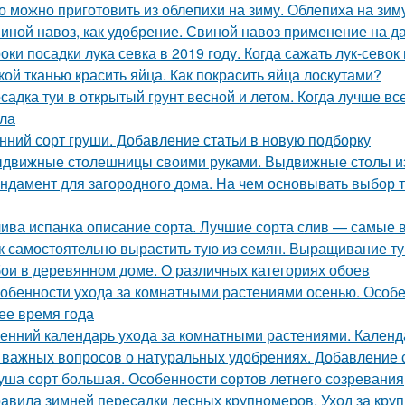
о можно приготовить из облепихи на зиму. Облепиха на зи
иной навоз, как удобрение. Свиной навоз применение на д
оки посадки лука севка в 2019 году. Когда сажать лук-севок
кой тканью красить яйца. Как покрасить яйца лоскутами?
садка туи в открытый грунт весной и летом. Когда лучше вс
ла
нний сорт груши. Добавление статьи в новую подборку
движные столешницы своими руками. Выдвижные столы из
ндамент для загородного дома. На чем основывать выбор т
ива испанка описание сорта. Лучшие сорта слив — самые 
к самостоятельно вырастить тую из семян. Выращивание т
ои в деревянном доме. О различных категориях обоев
обенности ухода за комнатными растениями осенью. Особ
ее время года
енний календарь ухода за комнатными растениями. Календ
 важных вопросов о натуральных удобрениях. Добавление 
уша сорт большая. Особенности сортов летнего созревания
авила зимней пересадки лесных крупномеров. Уход за кру