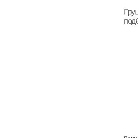
Гру
под