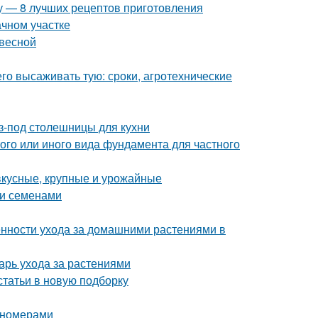
му — 8 лучших рецептов приготовления
ачном участке
 весной
его высаживать тую: сроки, агротехнические
-под столешницы для кухни
ого или иного вида фундамента для частного
вкусные, крупные и урожайные
уи семенами
енности ухода за домашними растениями в
арь ухода за растениями
статьи в новую подборку
пномерами