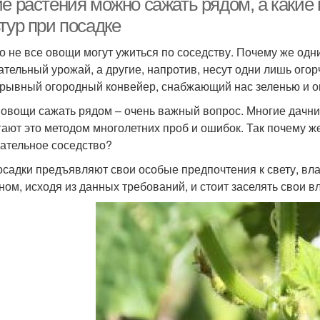
ие растения можно сажать рядом, а какие
тур при посадке
о не все овощи могут ужиться по соседству. Почему же од
ательный урожай, а другие, напротив, несут одни лишь ого
рывный огородный конвейер, снабжающий нас зеленью и ов
 овощи сажать рядом – очень важный вопрос. Многие дачники
гают это методом многолетних проб и ошибок. Так почему ж
ательное соседство?
осадки предъявляют свои особые предпочтения к свету, влаг
ном, исходя из данных требований, и стоит заселять свои в