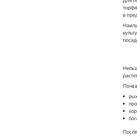
Для п
торфя
в пред
Наилу
культ
посад
Нельз
расте
Почва
рых
про
хор
бог
После