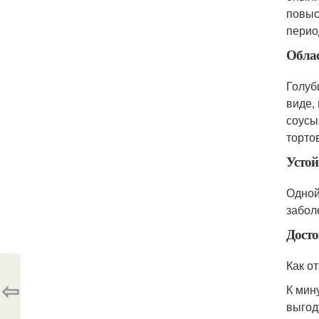
повыс
перио
Облас
Голуб
виде,
соусы
торто
Устой
Одной
забол
Досто
Как о
⇦
К мин
выгод