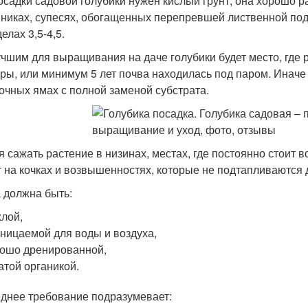
осадки садовой голубики нужен кислый грунт, она хорошо 
никах, супесях, обогащенных перепревшей лиственной под
елах 3,5-4,5.
чшим для выращивания на даче голубики будет место, где
уры, или минимум 5 лет почва находилась под паром. Иначе
очных ямах с полной заменой субстрата.
я сажать растение в низинах, местах, где постоянно стоит в
т на кочках и возвышенностях, которые не подтапливаются
 должна быть:
лой,
ницаемой для воды и воздуха,
ошо дренированной,
атой органикой.
днее требование подразумевает: