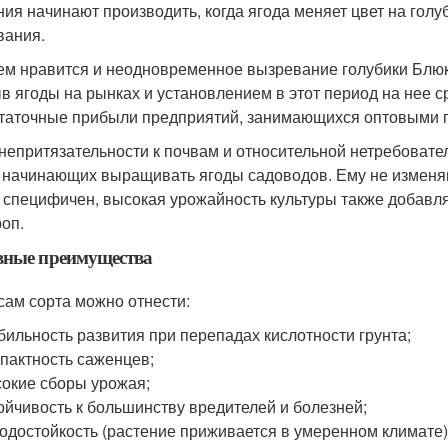
ния начинают производить, когда ягода меняет цвет на голуб
вания.
ем нравится и неодновременное вызревание голубики Блюк
в ягоды на рынках и установлением в этот период на нее с
таточные прибыли предприятий, занимающихся оптовыми 
 непритязательности к почвам и относительной нетребовате
 начинающих выращивать ягоды садоводов. Ему не изменяют
 специфичен, высокая урожайность культуры также добавл
оп.
вные преимущества
сам сорта можно отнести:
бильность развития при перепадах кислотности грунта;
пактность саженцев;
окие сборы урожая;
ойчивость к большинству вредителей и болезней;
одостойкость (растение приживается в умеренном климате)