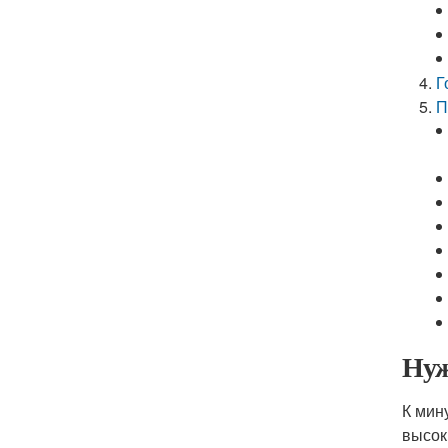
Г
П
Нуж
К мин
высок