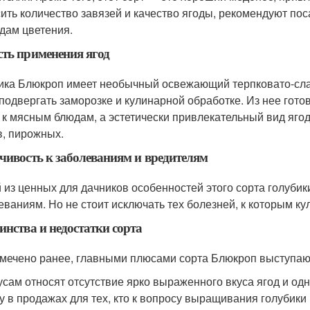
ить количество завязей и качество ягоды, рекомендуют пос
дам цветения.
ть применения ягод
ика Блюкроп имеет необычный освежающий терпковато-слад
 подвергать заморозке и кулинарной обработке. Из нее гото
 к мясным блюдам, а эстетически привлекательный вид яго
в, пирожных.
чивость к заболеваниям и вредителям
 из ценных для дачников особенностей этого сорта голубик
еваниям. Но не стоит исключать тех болезней, к которым к
инства и недостатки сорта
тмечено ранее, главными плюсами сорта Блюкроп выступают
усам относят отсутствие ярко выраженного вкуса ягод и од
у в продажах для тех, кто к вопросу выращивания голубики