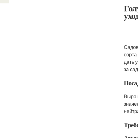
Гол
ухо
Садов
сорта
дать 
за са
Поса
Выращ
значе
нейтр
Треб