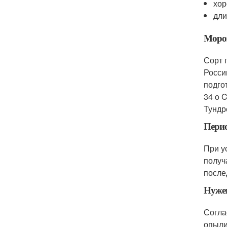
хор
дли
Моро
Сорт 
Росси
подго
34 o 
Тундр
Перио
При у
получ
после
Нуже
Согла
опыли