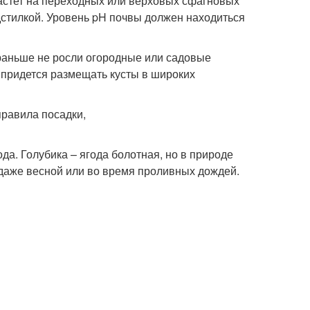
растет на переходных или верховых сфагновых
стилкой. Уровень pH почвы должен находиться
 раньше не росли огородные или садовые
 придется размещать кусты в широких
ода. Голубика – ягода болотная, но в природе
 даже весной или во время проливных дождей.