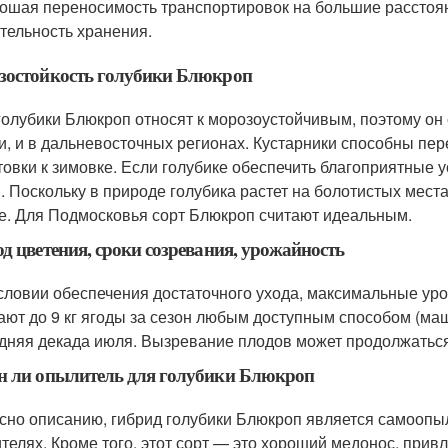
ошая переносимость транспортировок на большие расстоя
тельность хранения.
зостойкость голубики Блюкроп
голубики Блюкроп относят к морозоустойчивым, поэтому он
и, и в дальневосточных регионах. Кустарники способны пер
товки к зимовке. Если голубике обеспечить благоприятные 
C. Поскольку в природе голубика растет на болотистых мес
е. Для Подмосковья сорт Блюкроп считают идеальным.
д цветения, сроки созревания, урожайность
словии обеспечения достаточного ухода, максимальные урож
ают до 9 кг ягоды за сезон любым доступным способом (маш
дняя декада июля. Вызревание плодов может продолжаться д
н ли опылитель для голубики Блюкроп
сно описанию, гибрид голубики Блюкроп является самооп
телях. Кроме того, этот сорт — это хороший медонос, при