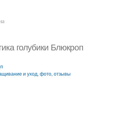
на
тика голубики Блюкроп
оп
ащивание и уход, фото, отзывы