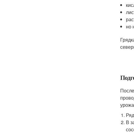
кис
лис
рас
но 
Грядк
север
Подг
После
прово
урожа
Ряд
В з
сос