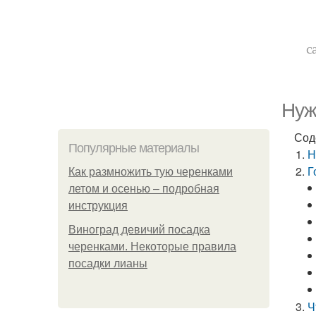
с
Нуж
Сод
Популярные материалы
Н
Г
Как размножить тую черенками
летом и осенью – подробная
инструкция
Виноград девичий посадка
черенками. Некоторые правила
посадки лианы
Ч