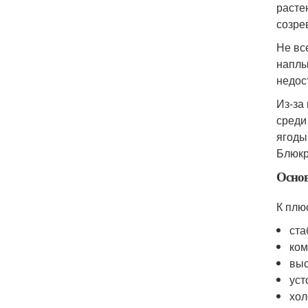
расте
созре
Не вс
наплы
недос
Из-за
среди
ягоды
Блюкр
Осно
К плю
ста
ком
выс
уст
хол