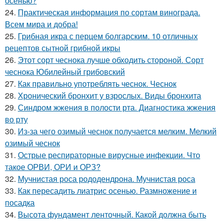
осенью?
24.
Практическая информация по сортам винограда.
Всем мира и добра!
25.
Грибная икра с перцем болгарским. 10 отличных
рецептов сытной грибной икры
26.
Этот сорт чеснока лучше обходить стороной. Сорт
чеснока Юбилейный грибовский
27.
Как правильно употреблять чеснок. Чеснок
28.
Хронический бронхит у взрослых. Виды бронхита
29.
Синдром жжения в полости рта. Диагностика жжения
во рту
30.
Из-за чего озимый чеснок получается мелким. Мелкий
озимый чеснок
31.
Острые респираторные вирусные инфекции. Что
такое ОРВИ, ОРИ и ОРЗ?
32.
Мучнистая роса рододендрона. Мучнистая роса
33.
Как пересадить лиатрис осенью. Размножение и
посадка
34.
Высота фундамент ленточный. Какой должна быть