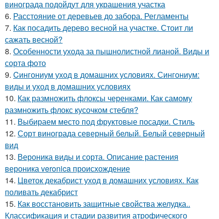
винограда подойдут для украшения участка
6.
Расстояние от деревьев до забора. Регламенты
7.
Как посадить дерево весной на участке. Стоит ли
сажать весной?
8.
Особенности ухода за пышнолистной лианой. Виды и
сорта фото
9.
Cингониум уход в домашних условиях. Сингониум:
виды и уход в домашних условиях
10.
Как размножить флоксы черенками. Как самому
размножить флокс кусочком стебля?
11.
Выбираем место под фруктовые посадки. Стиль
12.
Сорт винограда северный белый. Белый северный
вид
13.
Вероника виды и сорта. Описание растения
вероника veronica происхождение
14.
Цветок декабрист уход в домашних условиях. Как
поливать декабрист
15.
Как восстановить защитные свойства желудка..
Классификация и стадии развития атрофического