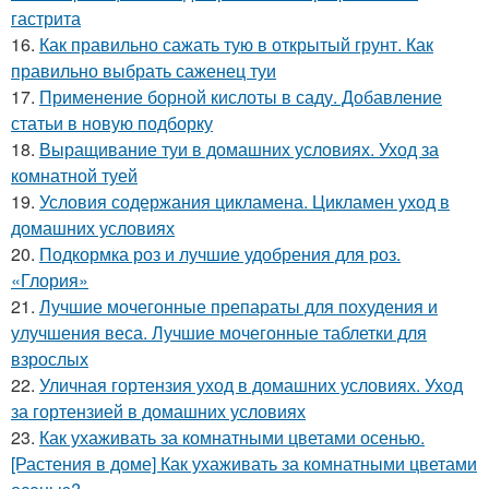
гастрита
16.
Как правильно сажать тую в открытый грунт. Как
правильно выбрать саженец туи
17.
Применение борной кислоты в саду. Добавление
статьи в новую подборку
18.
Выращивание туи в домашних условиях. Уход за
комнатной туей
19.
Условия содержания цикламена. Цикламен уход в
домашних условиях
20.
Подкормка роз и лучшие удобрения для роз.
«Глория»
21.
Лучшие мочегонные препараты для похудения и
улучшения веса. Лучшие мочегонные таблетки для
взрослых
22.
Уличная гортензия уход в домашних условиях. Уход
за гортензией в домашних условиях
23.
Как ухаживать за комнатными цветами осенью.
[Растения в доме] Как ухаживать за комнатными цветами