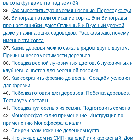
высота фундамента над землёй
35.
Как вырастить тую из семян осенью. Пересадка туи
36.
Виноград натали описание сорта. Эти Винограды
прощает ошибки, дают Отличный и Вкусный урожай
даже у начинающих садоводов. Рассказываю, почему
именно эти сорта
37.
Какие деревья можно сажать рядом друг с другом.
Причины несовместимости деревьев
38.
Посадка весной луковичных цветов. 6 луковичных и
клубневых цветов для весенней посадки
39.
Как сохранить фрезию до весны. Создаём условия
для фрезии
40.
Побелка готовая для деревьев. Побелка деревьев.
Тестируем составы
41.
Посадка туи осенью из семян. Подготовить семена
42.
Монофосфат калия применение. Инструкция по
применению Монофосфата калия
43.
Спиреи размножение делением куста.
44.
Что лучше дом из СИП-панелей или каркасный. Дом