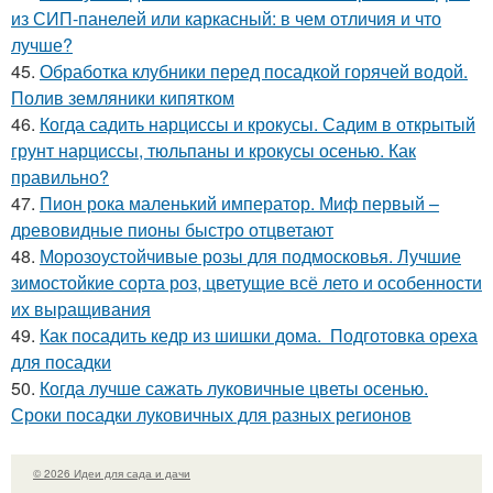
из СИП-панелей или каркасный: в чем отличия и что
лучше?
45.
Обработка клубники перед посадкой горячей водой.
Полив земляники кипятком
46.
Когда садить нарциссы и крокусы. Садим в открытый
грунт нарциссы, тюльпаны и крокусы осенью. Как
правильно?
47.
Пион рока маленький император. Миф первый –
древовидные пионы быстро отцветают
48.
Морозоустойчивые розы для подмосковья. Лучшие
зимостойкие сорта роз, цветущие всё лето и особенности
их выращивания
49.
Как посадить кедр из шишки дома. Подготовка ореха
для посадки
50.
Когда лучше сажать луковичные цветы осенью.
Сроки посадки луковичных для разных регионов
© 2026 Идеи для сада и дачи