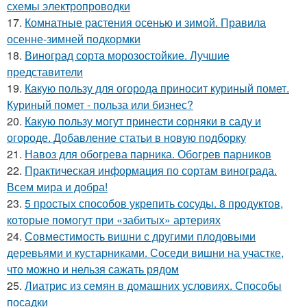
схемы электропроводки
17.
Комнатные растения осенью и зимой. Правила
осенне-зимней подкормки
18.
Виноград сорта морозостойкие. Лучшие
представители
19.
Какую пользу для огорода приносит куриный помет.
Куриный помет - польза или бизнес?
20.
Какую пользу могут принести сорняки в саду и
огороде. Добавление статьи в новую подборку
21.
Навоз для обогрева парника. Обогрев парников
22.
Практическая информация по сортам винограда.
Всем мира и добра!
23.
5 простых способов укрепить сосуды. 8 продуктов,
которые помогут при «забитых» артериях
24.
Совместимость вишни с другими плодовыми
деревьями и кустарниками. Соседи вишни на участке,
что можно и нельзя сажать рядом
25.
Лиатрис из семян в домашних условиях. Способы
посадки