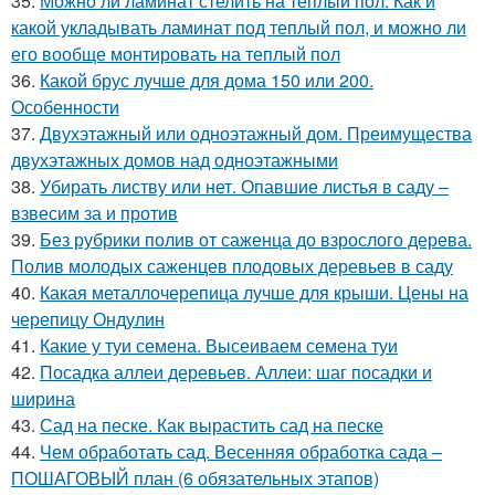
35.
Можно ли ламинат стелить на теплый пол. Как и
какой укладывать ламинат под теплый пол, и можно ли
его вообще монтировать на теплый пол
36.
Какой брус лучше для дома 150 или 200.
Особенности
37.
Двухэтажный или одноэтажный дом. Преимущества
двухэтажных домов над одноэтажными
38.
Убирать листву или нет. Опавшие листья в саду –
взвесим за и против
39.
Без рубрики полив от саженца до взрослого дерева.
Полив молодых саженцев плодовых деревьев в саду
40.
Какая металлочерепица лучше для крыши. Цены на
черепицу Ондулин
41.
Какие у туи семена. Высеиваем семена туи
42.
Посадка аллеи деревьев. Аллеи: шаг посадки и
ширина
43.
Сад на песке. Как вырастить сад на песке
44.
Чем обработать сад. Весенняя обработка сада –
ПОШАГОВЫЙ план (6 обязательных этапов)