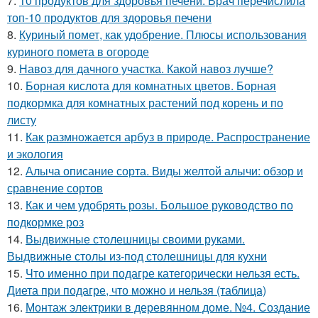
7.
10 продуктов для здоровья печени. Врач перечислила
топ-10 продуктов для здоровья печени
8.
Куриный помет, как удобрение. Плюсы использования
куриного помета в огороде
9.
Навоз для дачного участка. Какой навоз лучше?
10.
Борная кислота для комнатных цветов. Борная
подкормка для комнатных растений под корень и по
листу
11.
Как размножается арбуз в природе. Распространение
и экология
12.
Алыча описание сорта. Виды желтой алычи: обзор и
сравнение сортов
13.
Как и чем удобрять розы. Большое руководство по
подкормке роз
14.
Выдвижные столешницы своими руками.
Выдвижные столы из-под столешницы для кухни
15.
Что именно при подагре категорически нельзя есть.
Диета при подагре, что можно и нельзя (таблица)
16.
Монтаж электрики в деревянном доме. №4. Создание