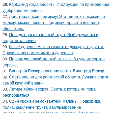
26.
Карбамид когда вносить. Инструкция по применению
удобрения мочевины
27.
Лаватера посев под зиму. Этот цветок, похожий на
мальву, можно посеять под зиму –красота все лето
обеспечена
28.
Посадка туи в открытый грунт. Выбор участка и
подготовка почвы
29.
Какие деревья можно сажать рядом друг с другом.
Причины несовместимости деревьев
30.
Персик донецкий желтый отзывы. 5 лучших сортов
персика
31.
Виноград Велюр описание сорта. Виноград Велюр
32.
Сорта вишни для ростовской области. Лучшие сорта
самой крупной вишни
33.
Летние яблони сорта. Сорта, с которыми пора
распрощаться
34.
Один урожай ремонтантной малины. Подкормка,
полив, рыхление грунта и мульчирование