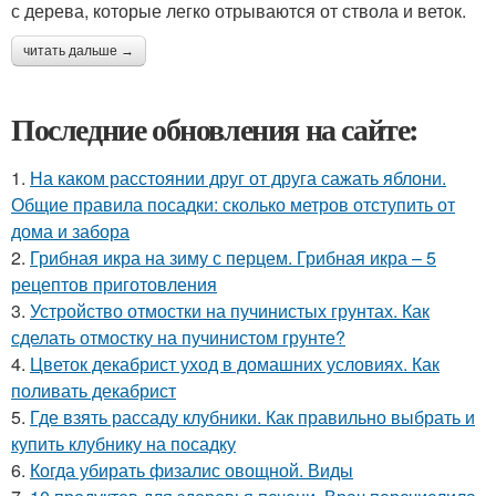
с дерева, которые легко отрываются от ствола и веток.
читать дальше →
Последние обновления на сайте:
1.
На каком расстоянии друг от друга сажать яблони.
Общие правила посадки: сколько метров отступить от
дома и забора
2.
Грибная икра на зиму с перцем. Грибная икра – 5
рецептов приготовления
3.
Устройство отмостки на пучинистых грунтах. Как
сделать отмостку на пучинистом грунте?
4.
Цветок декабрист уход в домашних условиях. Как
поливать декабрист
5.
Где взять рассаду клубники. Как правильно выбрать и
купить клубнику на посадку
6.
Когда убирать физалис овощной. Виды