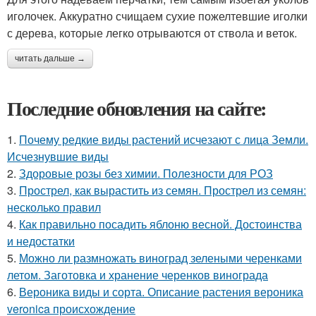
иголочек. Аккуратно счищаем сухие пожелтевшие иголки
с дерева, которые легко отрываются от ствола и веток.
читать дальше →
Последние обновления на сайте:
1.
Почему редкие виды растений исчезают с лица Земли.
Исчезнувшие виды
2.
Здоровые розы без химии. Полезности для РОЗ
3.
Прострел, как вырастить из семян. Прострел из семян:
несколько правил
4.
Как правильно посадить яблоню весной. Достоинства
и недостатки
5.
Можно ли размножать виноград зелеными черенками
летом. Заготовка и хранение черенков винограда
6.
Вероника виды и сорта. Описание растения вероника
veronica происхождение