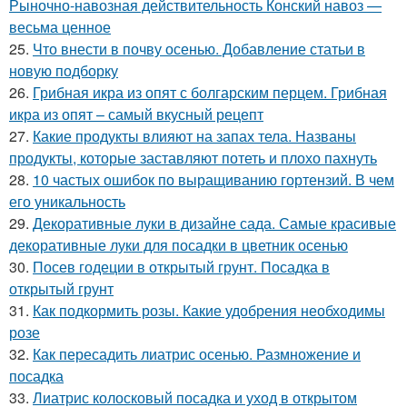
Рыночно-навозная действительность Конский навоз —
весьма ценное
25.
Что внести в почву осенью. Добавление статьи в
новую подборку
26.
Грибная икра из опят с болгарским перцем. Грибная
икра из опят – самый вкусный рецепт
27.
Какие продукты влияют на запах тела. Названы
продукты, которые заставляют потеть и плохо пахнуть
28.
10 частых ошибок по выращиванию гортензий. В чем
его уникальность
29.
Декоративные луки в дизайне сада. Самые красивые
декоративные луки для посадки в цветник осенью
30.
Посев годеции в открытый грунт. Посадка в
открытый грунт
31.
Как подкормить розы. Какие удобрения необходимы
розе
32.
Как пересадить лиатрис осенью. Размножение и
посадка
33.
Лиатрис колосковый посадка и уход в открытом