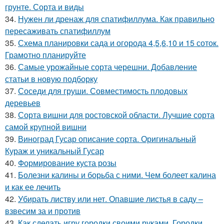
грунте. Сорта и виды
34.
Нужен ли дренаж для спатифиллума. Как правильно
пересаживать спатифиллум
35.
Схема планировки сада и огорода 4,5,6,10 и 15 соток.
Грамотно планируйте
36.
Самые урожайные сорта черешни. Добавление
статьи в новую подборку
37.
Соседи для груши. Совместимость плодовых
деревьев
38.
Сорта вишни для ростовской области. Лучшие сорта
самой крупной вишни
39.
Виноград Гусар описание сорта. Оригинальный
Кураж и уникальный Гусар
40.
Формирование куста розы
41.
Болезни калины и борьба с ними. Чем болеет калина
и как ее лечить
42.
Убирать листву или нет. Опавшие листья в саду –
взвесим за и против
43.
Как сделать игру городки своими руками. Городки