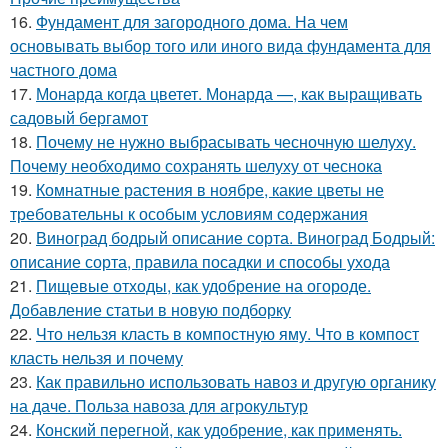
16.
Фундамент для загородного дома. На чем
основывать выбор того или иного вида фундамента для
частного дома
17.
Монарда когда цветет. Монарда —, как выращивать
садовый бергамот
18.
Почему не нужно выбрасывать чесночную шелуху.
Почему необходимо сохранять шелуху от чеснока
19.
Комнатные растения в ноябре, какие цветы не
требовательны к особым условиям содержания
20.
Виноград бодрый описание сорта. Виноград Бодрый:
описание сорта, правила посадки и способы ухода
21.
Пищевые отходы, как удобрение на огороде.
Добавление статьи в новую подборку
22.
Что нельзя класть в компостную яму. Что в компост
класть нельзя и почему
23.
Как правильно использовать навоз и другую органику
на даче. Польза навоза для агрокультур
24.
Конский перегной, как удобрение, как применять.