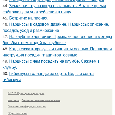
44.
Земляная груша когда выкапывать. В какое время
собирают для употребления в пищу
45.
Ботритис на пионах.
46.
Нарциссы в садовом дизайне. Нарциссы: описание,
посадка, уход и размножение
47.
На клубнике червячки. Признаки появления и методы
борьбы с нематодой на клубнике
48.
Когда сажать крокусы и гиацинты осенью. Пошаговая
инструкция посадки гиацинтов осенью
49.
Нарциссы с чем посадить на клумбе. Сажаем в
клумбу.
50.
Гибискусы голландские сорта. Виды и сорта
гибискуса
© 2026 Идеи для сада и дачи
Контакты
Пользовательское соглашение
Политика конфидециальности
Обратная связь