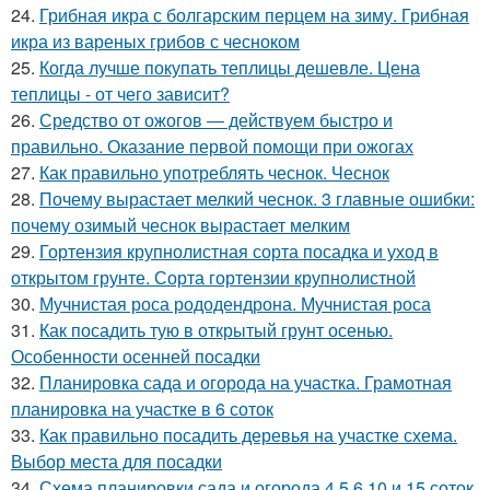
24.
Грибная икра с болгарским перцем на зиму. Грибная
икра из вареных грибов с чесноком
25.
Когда лучше покупать теплицы дешевле. Цена
теплицы - от чего зависит?
26.
Средство от ожогов ― действуем быстро и
правильно. Оказание первой помощи при ожогах
27.
Как правильно употреблять чеснок. Чеснок
28.
Почему вырастает мелкий чеснок. 3 главные ошибки:
почему озимый чеснок вырастает мелким
29.
Гортензия крупнолистная сорта посадка и уход в
открытом грунте. Сорта гортензии крупнолистной
30.
Мучнистая роса рододендрона. Мучнистая роса
31.
Как посадить тую в открытый грунт осенью.
Особенности осенней посадки
32.
Планировка сада и огорода на участка. Грамотная
планировка на участке в 6 соток
33.
Как правильно посадить деревья на участке схема.
Выбор места для посадки
34.
Схема планировки сада и огорода 4,5,6,10 и 15 соток.