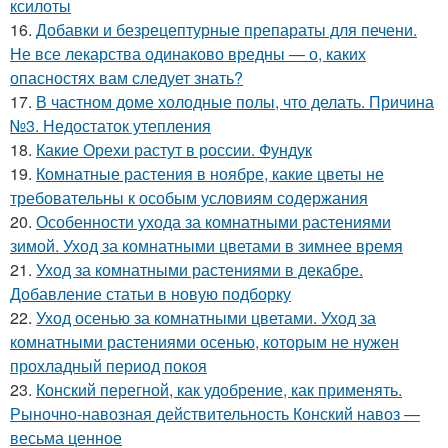
ксилоты
16.
Добавки и безрецептурные препараты для печени.
Не все лекарства одинаково вредны — о, каких
опасностях вам следует знать?
17.
В частном доме холодные полы, что делать. Причина
№3. Недостаток утепления
18.
Какие Орехи растут в россии. Фундук
19.
Комнатные растения в ноябре, какие цветы не
требовательны к особым условиям содержания
20.
Особенности ухода за комнатными растениями
зимой. Уход за комнатными цветами в зимнее время
21.
Уход за комнатными растениями в декабре.
Добавление статьи в новую подборку
22.
Уход осенью за комнатными цветами. Уход за
комнатными растениями осенью, которым не нужен
прохладный период покоя
23.
Конский перегной, как удобрение, как применять.
Рыночно-навозная действительность Конский навоз —
весьма ценное