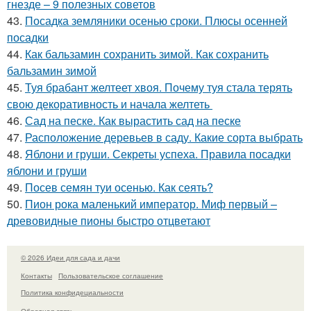
гнезде – 9 полезных советов
43.
Посадка земляники осенью сроки. Плюсы осенней
посадки
44.
Как бальзамин сохранить зимой. Как сохранить
бальзамин зимой
45.
Туя брабант желтеет хвоя. Почему туя стала терять
свою декоративность и начала желтеть
46.
Сад на песке. Как вырастить сад на песке
47.
Расположение деревьев в саду. Какие сорта выбрать
48.
Яблони и груши. Секреты успеха. Правила посадки
яблони и груши
49.
Посев семян туи осенью. Как сеять?
50.
Пион рока маленький император. Миф первый –
древовидные пионы быстро отцветают
© 2026 Идеи для сада и дачи
Контакты
Пользовательское соглашение
Политика конфидециальности
Обратная связь