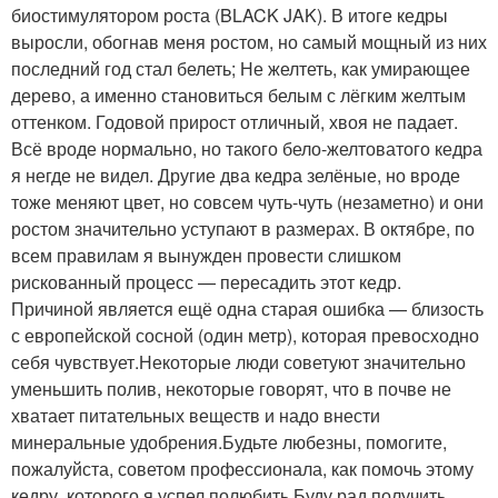
биостимулятором роста (BLACK JAK). В итоге кедры
выросли, обогнав меня ростом, но самый мощный из них
последний год стал белеть; Не желтеть, как умирающее
дерево, а именно становиться белым с лёгким желтым
оттенком. Годовой прирост отличный, хвоя не падает.
Всё вроде нормально, но такого бело-желтоватого кедра
я негде не видел. Другие два кедра зелёные, но вроде
тоже меняют цвет, но совсем чуть-чуть (незаметно) и они
ростом значительно уступают в размерах. В октябре, по
всем правилам я вынужден провести слишком
рискованный процесс — пересадить этот кедр.
Причиной является ещё одна старая ошибка — близость
с европейской сосной (один метр), которая превосходно
себя чувствует.Некоторые люди советуют значительно
уменьшить полив, некоторые говорят, что в почве не
хватает питательных веществ и надо внести
минеральные удобрения.Будьте любезны, помогите,
пожалуйста, советом профессионала, как помочь этому
кедру, которого я успел полюбить.Буду рад получить