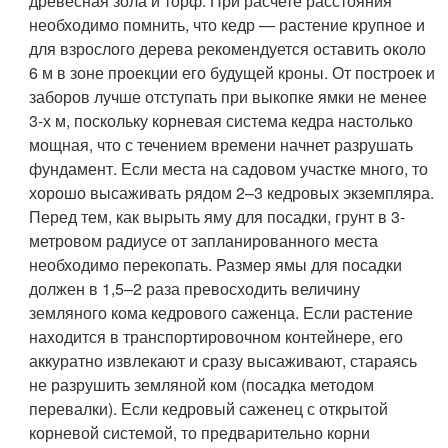
древесная зола и торф. При расчете расстояния
необходимо помнить, что кедр — растение крупное и
для взрослого дерева рекомендуется оставить около
6 м в зоне проекции его будущей кроны. От построек и
заборов лучше отступать при выкопке ямки не менее
3-х м, поскольку корневая система кедра настолько
мощная, что с течением времени начнет разрушать
фундамент. Если места на садовом участке много, то
хорошо высаживать рядом 2–3 кедровых экземпляра.
Перед тем, как вырыть яму для посадки, грунт в 3-
метровом радиусе от запланированного места
необходимо перекопать. Размер ямы для посадки
должен в 1,5–2 раза превосходить величину
земляного кома кедрового саженца. Если растение
находится в транспортировочном контейнере, его
аккуратно извлекают и сразу высаживают, стараясь
не разрушить земляной ком (посадка методом
перевалки). Если кедровый саженец с открытой
корневой системой, то предварительно корни