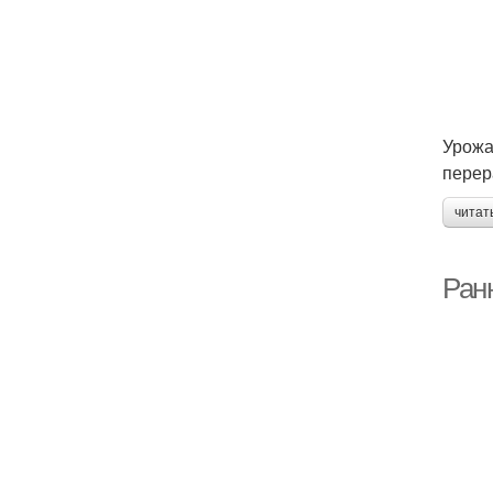
Урожа
перер
читат
Ран