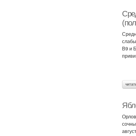
Сре
(пол
Средн
слабы
В9 и 
приви
читат
Ябл
Орлов
сочны
август