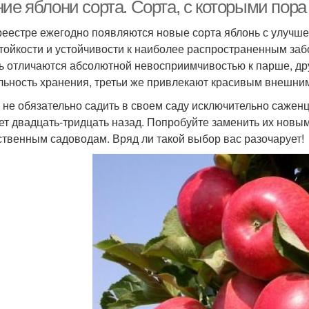
еднерослом подвое
ние яблони сорта. Сорта, с которыми пор
реестре ежегодно появляются новые сорта яблонь с улучш
тойкости и устойчивости к наиболее распространенным за
арликовые яблони
Яблони от питомника
ь отличаются абсолютной невосприимчивостью к парше, дру
льность хранения, третьи же привлекают красивым внешни
 не обязательно садить в своем саду исключительно сажен
ет двадцать-тридцать назад. Попробуйте заменить их новы
ственным садоводам. Вряд ли такой выбор вас разочарует!