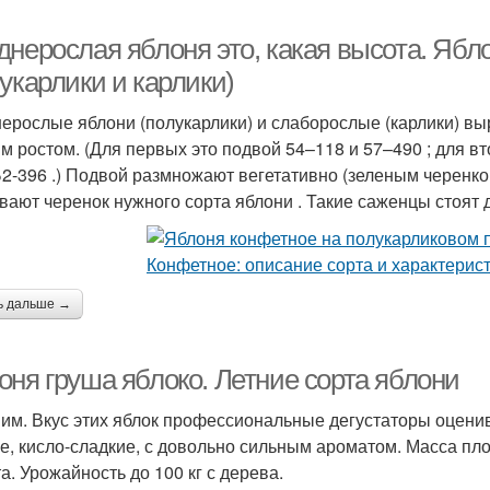
днерослая яблоня это, какая высота. Яб
укарлики и карлики)
ерослые яблони (полукарлики) и слаборослые (карлики) в
м ростом. (Для первых это подвой 54–118 и 57–490 ; для вт
Б2-396 .) Подвой размножают вегетативно (зеленым черенко
вают черенок нужного сорта яблони . Такие саженцы стоят д
ь дальше →
оня груша яблоко. Летние сорта яблони
им. Вкус этих яблок профессиональные дегустаторы оценива
е, кисло-сладкие, с довольно сильным ароматом. Масса пло
а. Урожайность до 100 кг с дерева.