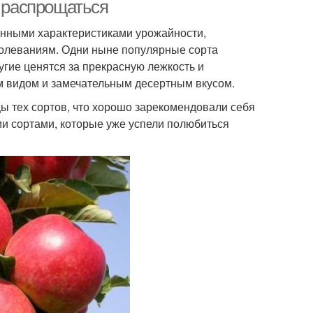
ростом
подвое
а распрощаться
енными характеристиками урожайности,
болеваниям. Одни ныне популярные сорта
гие ценятся за прекрасную лежкость и
м видом и замечательным десертным вкусом.
цы тех сортов, что хорошо зарекомендовали себя
ми сортами, которые уже успели полюбиться