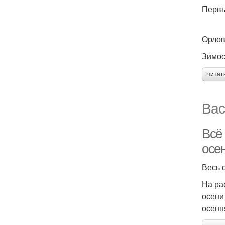
Первы
Орло
Зимос
читат
Вас
Всё
осе
Весь 
На ра
осени
осенн