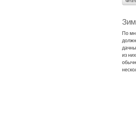
читат
Зим
По мн
должн
дачны
из ни
обычн
неско