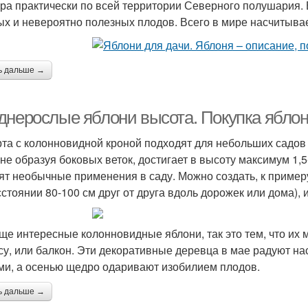
ура практически по всей территории Северного полушария
ых и невероятно полезных плодов. Всего в мире насчитывае
ь дальше →
днерослые яблони высота. Покупка яблони
рта с колонновидной кроной подходят для небольших садов и
 не образуя боковых веток, достигает в высоту максимум 1,
ят необычные применения в саду. Можно создать, к пример
сстоянии 80-100 см друг от друга вдоль дорожек или дома), 
ще интересные колонновидные яблони, так это тем, что их 
су, или балкон. Эти декоративные деревца в мае радуют 
ми, а осенью щедро одаривают изобилием плодов.
ь дальше →