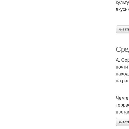
культ
вкусн
читат
Сре
А. Со
почти
наход
на ра
Чем е
терра
цвета
читат