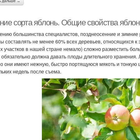
ь дальше →
ние сорта яблонь. Общие свойства яблон
ению большинства специалистов, позднеосенние и зимние 
ы составлять не менее 60% всех деревьев, относящихся к это
х участков в нашей стране немало) сложно разместить боль
х обязательно должна давать плоды длительного хранения. Л
о они имеют нежную, быстро портящуюся мякоть и тонкую 
льких недель после съема.