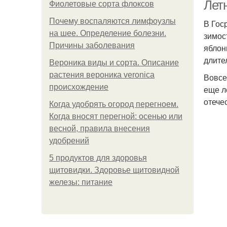
ср
Лет
Фиолетовые сорта флоксов
Почему воспаляются лимфоузлы
В Гос
на шее. Определение болезни.
зимос
К
Причины заболевания
яблон
длите
Вероника виды и сорта. Описание
растения вероника veronica
Вовсе
происхождение
еще л
отече
Когда удобрять огород перегноем.
Когда вносят перегной: осенью или
весной, правила внесения
удобрений
5 продуктов для здоровья
щитовидки. Здоровье щитовидной
железы: питание