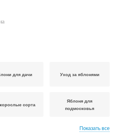
на
лони для дачи
Уход за яблонями
Яблоня для
корослые сорта
подмосковья
Показать все
ни со сдержанным
Яблони на низкорослом