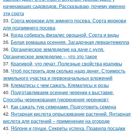
начинающих садоводов. Рассказываю, почему именно
эти сорта
33.
Сорта моркови для зимнего посева. Сорта моркови
для подзимнего посева
34.
Когда собирать физалис овощной. Сорта и виды
35.
Белая ромашка осенняя. Загадочная левкантемелла
36.
Органическое земледелие на даче с нуля.
Органическое земледелие –, что это такое
37.
Крапивой, что лечат. Полезные свойства крапивы
38.
Чтоб построить дом сколько надо денег. Стоимость
земельного участка и первоначальных вложений
39.
Клематисы с чем сажать. Клематисы и розы
40.
Подготавливаем осенние черенки к выставке.
Способы черенкования (укоренения черенков):
41.
Как сажать тую семенами. Подготовить семена
42.
Янтарная кислота опрыскивание растений. Янтарная
кислота для растений – применение на огороде
43.
Яблони и груши. Секреты успеха. Правила посадки