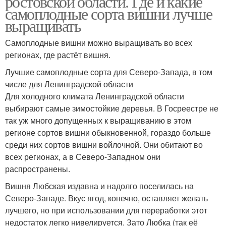
ростовской области. Где и какие
самоплодные сорта вишни лучше
выращивать
Самоплодные вишни можно выращивать во всех
Сорта с фото
Низкие сорта
регионах, где растёт вишня.
Лучшие самоплодные сорта для Северо-Запада, в том
числе для Ленинградской области
Для холодного климата Ленинградской области
Выносливые сорта
выбирают самые зимостойкие деревья. В Госреестре не
так уж много допущенных к выращиванию в этом
регионе сортов вишни обыкновенной, гораздо больше
среди них сортов вишни войлочной. Они обитают во
всех регионах, а в Северо-Западном они
распространены.
Вишня Любская издавна и надолго поселилась на
Северо-Западе. Вкус ягод, конечно, оставляет желать
лучшего, но при использовании для переработки этот
недостаток легко нивелируется. Зато Любка (так её