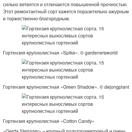
сильно ветвятся и отличаются повышенной прочностью.
Этот ремонтантный сорт кажется поразительно ажурным
и торжественно-благородным.
Гортензия крупнолистная «Spike». © gardenersworld
Гортензия крупнолистная «Green Shadow». © dejongplant
Гортензия крупнолистная «Cotton Candy»
«Gerda Steiniger» – крупный полутораметровый и очень