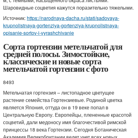
м, с темными, насыщенного окраса листьями.
Шаровидные соцветия кажутся поразительно тяжелыми.
Источник:
https://narodnaya-dacha.ru/stati/sadovaya-
krupnolistnaya-gortenziya-gortenziya-krupnolistnaya-
opisanie-sortov-i-vyrashchivanie
Сорта гортензии метельчатой для
средней полосы. Зимостойкие,
классические и новые сорта
метельчатой гортензии с фото
8493
Метельчатая гортензия – листопадное цветущее
растение семейства Гортензиевые. Родиной цветка
является Япония, оттуда он в 19 веке попал в
Центральную Европу. Европейцы, плененные красотой
соцветий, дали медоносу имя благочестивой римской
принцессы 18 века Гортензии. Сегодня Ботаническая
Академия Великобритании ведет учет всех новых