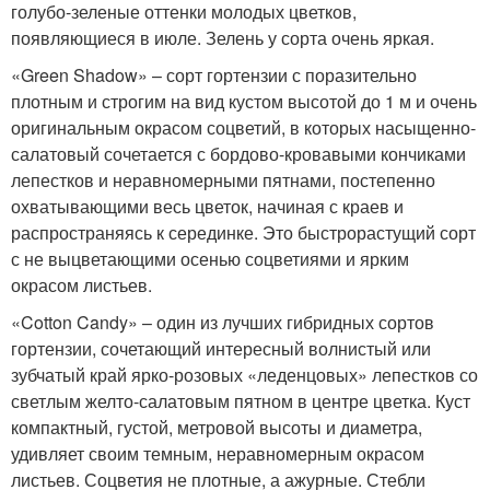
голубо-зеленые оттенки молодых цветков,
появляющиеся в июле. Зелень у сорта очень яркая.
«Green Shadow» – сорт гортензии с поразительно
плотным и строгим на вид кустом высотой до 1 м и очень
оригинальным окрасом соцветий, в которых насыщенно-
салатовый сочетается с бордово-кровавыми кончиками
лепестков и неравномерными пятнами, постепенно
охватывающими весь цветок, начиная с краев и
распространяясь к серединке. Это быстрорастущий сорт
с не выцветающими осенью соцветиями и ярким
окрасом листьев.
«Cotton Candy» – один из лучших гибридных сортов
гортензии, сочетающий интересный волнистый или
зубчатый край ярко-розовых «леденцовых» лепестков со
светлым желто-салатовым пятном в центре цветка. Куст
компактный, густой, метровой высоты и диаметра,
удивляет своим темным, неравномерным окрасом
листьев. Соцветия не плотные, а ажурные. Стебли