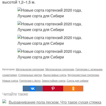
высотой 1,2–1,5 м.
Категории:
Метельчатая гортензия
,
Метельчатые гортензии
,
Гортензии с зелеными
соцветиями
,
Стерильные цветки
,
Выносливые сорта
,
Крупнолистные гортензии
,
Новые сорта
,
Гортензии с фото
,
Зимостойкие сорта
,
Сорта для сибири
Читайте также