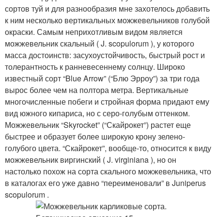
сортов туй и для разнообразия мне захотелось добавить
к ним несколько вертикальных можжевельников голубой
окраски. Самым неприхотливым видом является
можжевельник скальный ( J. scopulorum ), у которого
масса достоинств: засухоустойчивость, быстрый рост и
толерантность к ранневесеннему солнцу. Широко
известный сорт “Blue Arrow” (“Блю Эрроу”) за три года
вырос более чем на полтора метра. Вертикальные
многочисленные побеги и стройная форма придают ему
вид южного кипариса, но с серо-голубым оттенком.
Можжевельник “Skyrocket” (“Скайрокет”) растет еще
быстрее и образует более широкую крону зелено-
голубого цвета. “Скайрокет”, вообще-то, относится к виду
можжевельник виргинский ( J. virginiana ), но он
настолько похож на сорта скального можжевельника, что
в каталогах его уже давно “переименовали” в Juniperus
scopulorum .