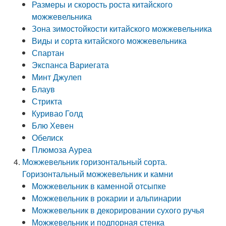
Размеры и скорость роста китайского
можжевельника
Зона зимостойкости китайского можжевельника
Виды и сорта китайского можжевельника
Спартан
Экспанса Вариегата
Минт Джулеп
Блаув
Стрикта
Куривао Голд
Блю Хевен
Обелиск
Плюмоза Ауреа
Можжевельник горизонтальный сорта.
Горизонтальный можжевельник и камни
Можжевельник в каменной отсыпке
Можжевельник в рокарии и альпинарии
Можжевельник в декорировании сухого ручья
Можжевельник и подпорная стенка