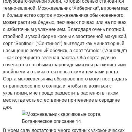
голубовато-зеленой хвоей, которая осенью становится
темно-зеленой. Можжевельник “Хиберника”, впрочем как
и большинство сортов можжевельника обыкновенного,
может расти на бедных, песчаных почвах или на почвах
с избыточным увлажнением. Благодаря очень плотной,
стройной и узкой форме кроны с заостренной макушкой,
сорт “Sentinel” (“Сентинел”) выглядит как миниатюрный
насыщенно-зеленый обелиск, а сорт “Arnold” (“Арнольд”)
– как серебристо-зеленая ракета. Оба сорта удачно
сочетаются с любыми шаровидными или раскидистыми
хвойными и отличаются невысокими темпами роста.
Сорта можжевельника обыкновенного могут пострадать
от ранневесеннего солнца и, чтобы не возиться с
укрытиями, мне проще разместить растения в таком
месте, где есть естественное притенение в середине
дня.
В моем саду достаточно много крупных узкоконических