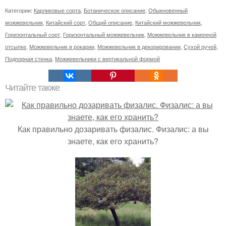
Категории:
Карликовые сорта
,
Ботаническое описание
,
Обыкновенный
можжевельник
,
Китайский сорт
,
Общий описание
,
Китайский можжевельник
,
Горизонтальный сорт
,
Горизонтальный можжевельник
,
Можжевельник в каменной
отсыпке
,
Можжевельник в рокарии
,
Можжевельник в декорировании
,
Сухой ручей
,
Подпорная стенка
,
Можжевельники с вертикальной формой
Читайте также
Как правильно дозаривать физалис. Физалис: а вы
знаете, как его хранить?