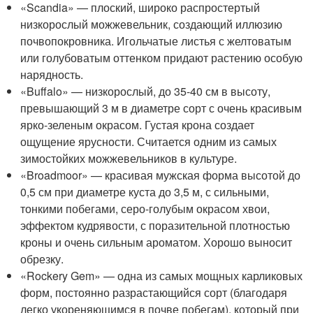
«Scandia» — плоский, широко распростертый
низкорослый можжевельник, создающий иллюзию
почвопокровника. Игольчатые листья с желтоватым
или голубоватым оттенком придают растению особую
нарядность.
«Buffalo» — низкорослый, до 35-40 см в высоту,
превышающий 3 м в диаметре сорт с очень красивым
ярко-зеленым окрасом. Густая крона создает
ощущение ярусности. Считается одним из самых
зимостойких можжевельников в культуре.
«Broadmoor» — красивая мужская форма высотой до
0,5 см при диаметре куста до 3,5 м, с сильными,
тонкими побегами, серо-голубым окрасом хвои,
эффектом кудрявости, с поразительной плотностью
кроны и очень сильным ароматом. Хорошо выносит
обрезку.
«Rockery Gem» — одна из самых мощных карликовых
форм, постоянно разрастающийся сорт (благодаря
легко укореняющимся в почве побегам), который при