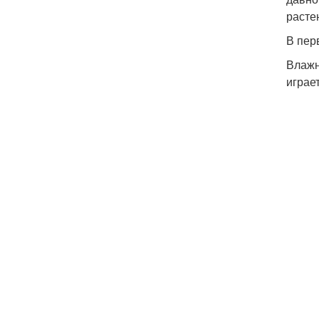
расте
В пер
Влажн
играе