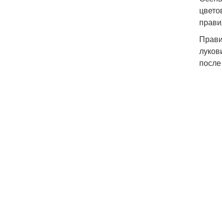
цвето
прави
Прави
луков
после 