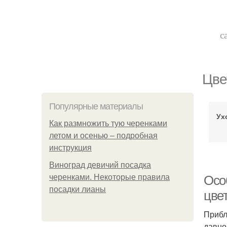
с
Цве
Популярные материалы
Ух
Как размножить тую черенками
летом и осенью – подробная
инструкция
Виноград девичий посадка
черенками. Некоторые правила
Осо
посадки лианы
цве
Прибл
давно