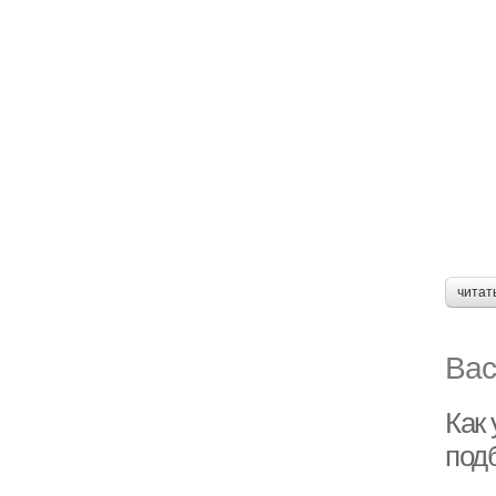
читат
Вас
Как
под