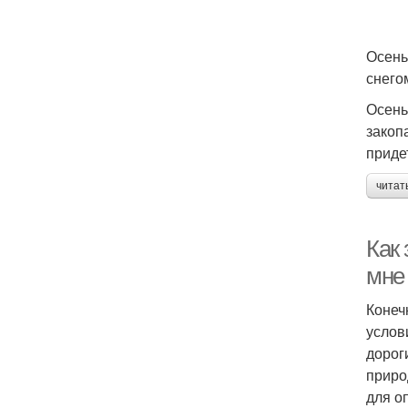
Осень
снего
Осень
закоп
приде
читат
Как 
мне
Конеч
услов
дорог
приро
для о