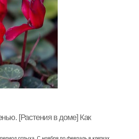
нью. [Растения в доме] Как
период отдыха. С ноября по февраль в клетках