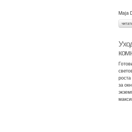
Maja D
читат
Ухо
ком
Готов
свето
роста
за ок
экзем
макси