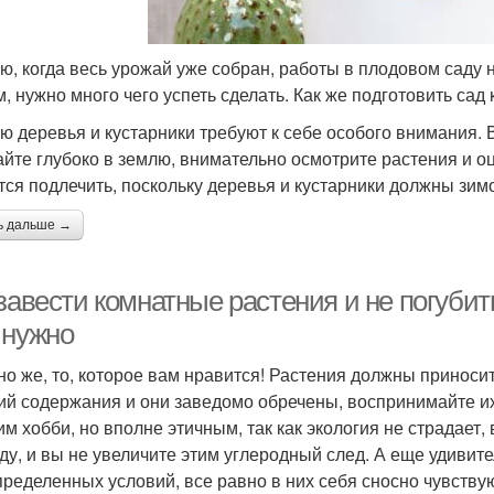
ю, когда весь урожай уже собран, работы в плодовом саду н
м, нужно много чего успеть сделать. Как же подготовить сад 
ю деревья и кустарники требуют к себе особого внимания.
айте глубоко в землю, внимательно осмотрите растения и оц
тся подлечить, поскольку деревья и кустарники должны зим
ь дальше →
завести комнатные растения и не погубить
 нужно
но же, то, которое вам нравится! Растения должны приносит
ий содержания и они заведомо обречены, воспринимайте их
им хобби, но вполне этичным, так как экология не страдает
ду, и вы не увеличите этим углеродный след. А еще удивит
пределенных условий, все равно в них себя сносно чувству