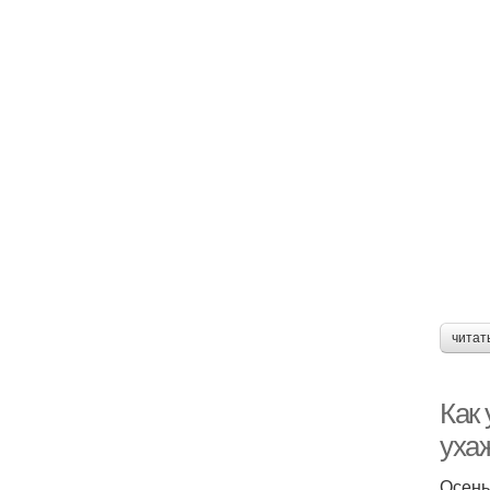
читат
Как
уха
Осень