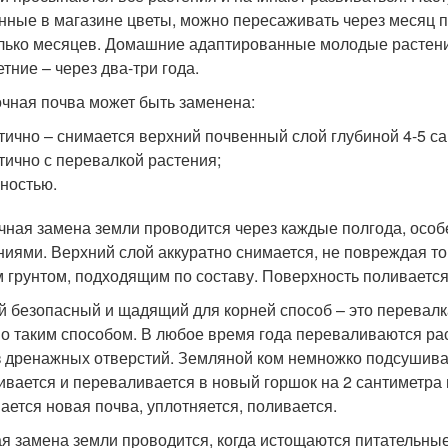
нные в магазине цветы, можно пересаживать через месяц по
лько месяцев. Домашние адаптированные молодые растени
тние – через два-три года.
чная почва может быть заменена:
тично – снимается верхний почвенный слой глубиной 4-5 са
тично с перевалкой растения;
ностью.
чная замена земли проводится через каждые полгода, особе
ниями. Верхний слой аккуратно снимается, не повреждая т
 грунтом, подходящим по составу. Поверхность поливается
 безопасный и щадящий для корней способ – это перевалк
о таким способом. В любое время года переваливаются ра
з дренажных отверстий. Земляной ком немножко подсушивае
ивается и переваливается в новый горшок на 2 сантиметра
ается новая почва, уплотняется, поливается.
я замена земли проводится, когда истощаются питательные