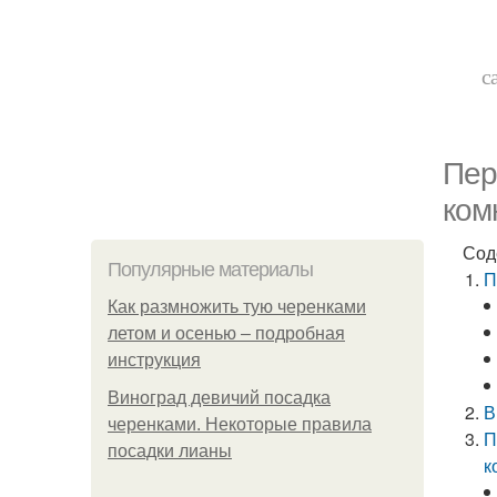
с
Пер
ком
Сод
Популярные материалы
П
Как размножить тую черенками
летом и осенью – подробная
инструкция
Виноград девичий посадка
В
черенками. Некоторые правила
П
посадки лианы
к