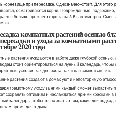
ть корневище при пересадке. Однозначно–стоит. Для этого 
вается, осматриваются корни. Поврежденные, подсохшие, 
рается больше прежнего горшка на 3-5 сантиметров. Смесь
етка.
есадка комнатных растений осенью бл
 пересадки и ухода за комнатными рас
ктябре 2020 года
тные растения нуждаются в заботе даже глубокой осенью, и 
водам стоит ориентироваться на лунный календарь, чтобы
приятные условия как для роста, так и для зимней спячки.
ние растения создают в домах уют и неповторимую атмос
даря грамотному уходу за ними каждый сможет вырастить 
ет сохранять оптимизм и наслаждаться яркими красками в 
нный календарь, чтобы точно знать о том, какие дни подходя
цветам время для отдыха.