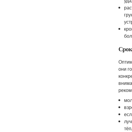
уда
рас
гру
уст
кро
бол
Срок
Оптим
они г
конкр
внима
реком
мол
взр
есл
луч
тёп