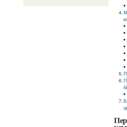
М
к
П
П
б
Б
ц
Пер
ком