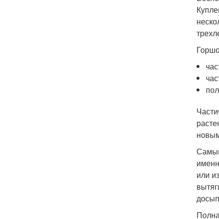
Купле
неско
трехле
Горшо
час
час
пол
Части
расте
новым
Самый
именн
или и
вытяг
досып
Полна