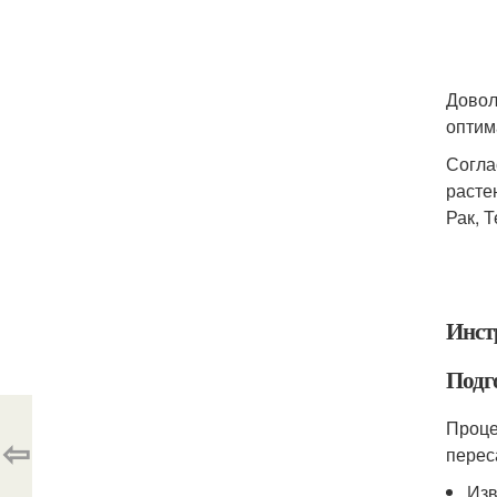
Довол
оптим
Согла
расте
Рак, 
Инст
Подг
Проце
⇦
перес
Изв