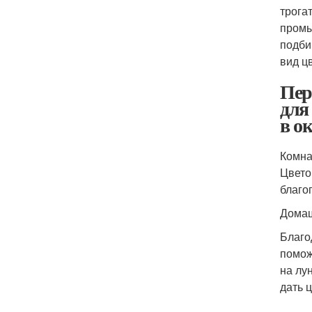
трога
промы
подби
вид цв
Пер
для
в о
Комна
Цвето
благо
Домаш
Благо
помож
на лу
дать 