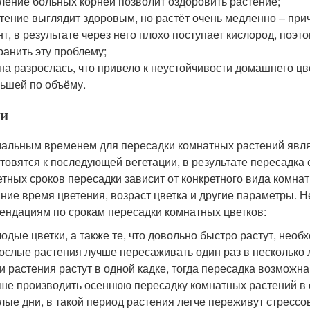
ление больных корней позволит оздоровить растение;
тение выглядит здоровым, но растёт очень медленно – при
нт, в результате через него плохо поступает кислород, поэ
ранить эту проблему;
на разрослась, что привело к неустойчивости домашнего цв
ьшей по объёму.
и
альным временем для пересадки комнатных растений являе
отовятся к последующей вегетации, в результате пересадка 
етных сроков пересадки зависит от конкретного вида комнат
ние время цветения, возраст цветка и другие параметры. 
ендациям по срокам пересадки комнатных цветков:
одые цветки, а также те, что довольно быстро растут, нео
ослые растения лучше пересаживать один раз в несколько 
и растения растут в одной кадке, тогда пересадка возможна 
ше производить осеннюю пересадку комнатных растений в с
лые дни, в такой период растения легче переживут стрессо