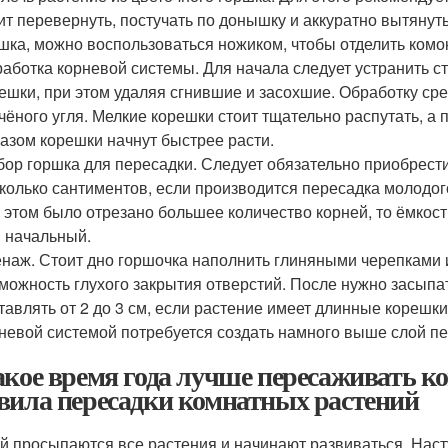
ит перевернуть, постучать по донышку и аккуратно вытянуть
шка, можно воспользоваться ножиком, чтобы отделить комок
аботка корневой системы. Для начала следует устранить с
ешки, при этом удаляя сгнившие и засохшие. Обработку ср
чёного угля. Мелкие корешки стоит тщательно распутать, а
азом корешки начнут быстрее расти.
ор горшка для пересадки. Следует обязательно приобрести
колько сантиментов, если производится пересадка молодог
 этом было отрезано большее количество корней, то ёмкос
 начальный.
наж. Стоит дно горшочка наполнить глиняными черепками 
можность глухого закрытия отверстий. После нужно засыпат
тавлять от 2 до 3 см, если растение имеет длинные корешк
невой системой потребуется создать намного выше слой пе
акое время года лучше пересаживать к
вила пересадки комнатных растений
й просыпаются все растения и начинают развиваться. Наст