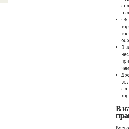
сто
гор
Обр
кор
тол
обр
Выб
нес
при
чем
Дре
воз
сос
кор
В к
пра
Весно