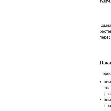
Комна
расте
перес
Пока
Перес
ком
зна
раз
ком
про