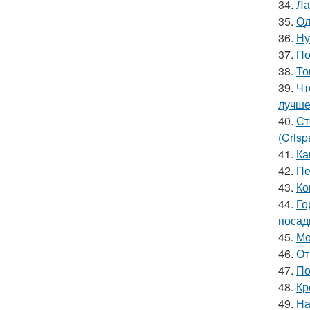
34.
Ла
35.
Од
36.
Ну
37.
По
38.
То
39.
Чт
лучш
40.
Ст
(Crisp
41.
Ка
42.
Пе
43.
Ко
44.
Го
посад
45.
Мо
46.
От
47.
По
48.
Кр
49.
На