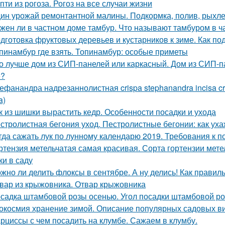
пти из рогоза. Рогоз на все случаи жизни
ин урожай ремонтантной малины. Подкормка, полив, рыхле
жен ли в частном доме тамбур. Что называют тамбуром в ч
дготовка фруктовых деревьев и кустарников к зиме. Как по
пинамбур где взять. Топинамбур: особые приметы
о лучше дом из СИП-панелей или каркасный. Дом из СИП-па
е?
ефанандра надрезаннолистная crispa stephanandra incisa 
a)
к из шишки вырастить кедр. Особенности посадки и ухода
стролистная бегония уход. Пестролистные бегонии: как ух
гда сажать лук по лунному календарю 2019. Требования к п
ртензия метельчатая самая красивая. Сорта гортензии мет
ки в саду
жно ли делить флоксы в сентябре. А ну делись! Как прави
вар из крыжовника. Отвар крыжовника
садка штамбовой розы осенью. Угол посадки штамбовой ро
окосмия хранение зимой. Описание популярных садовых ви
рциссы с чем посадить на клумбе. Сажаем в клумбу.