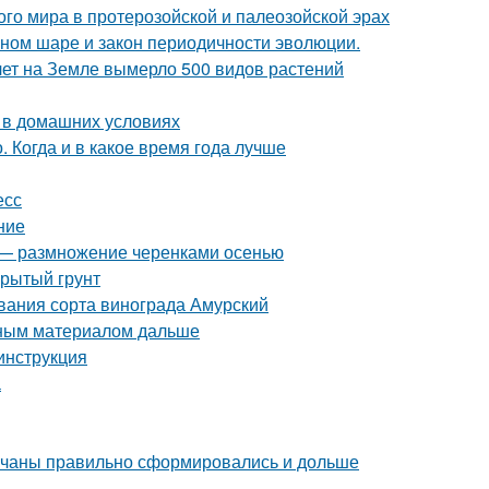
о мира в протерозойской и палеозойской эрах
мном шаре и закон периодичности эволюции.
лет на Земле вымерло 500 видов растений
д в домашних условиях
 Когда и в какое время года лучше
есс
ние
д — размножение черенками осенью
крытый грунт
вания сорта винограда Амурский
вным материалом дальше
 инструкция
а
 кочаны правильно сформировались и дольше