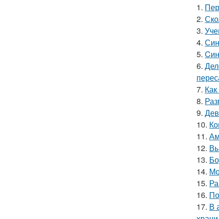
1.
Пер
2.
Ско
3.
Уче
4.
Син
5.
Cин
6.
Дел
перес
7.
Как
8.
Раз
9.
Дев
10.
Ко
11.
Ам
12.
Вы
13.
Бо
14.
Мо
15.
Ра
16.
По
17.
В 
храни