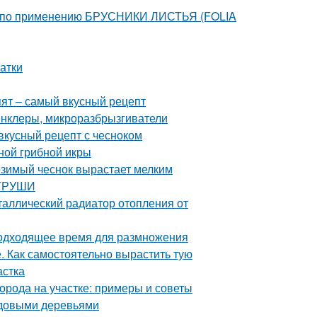
я по применению БРУСНИКИ ЛИСТЬЯ (FOLIA
атки
пят – самый вкусный рецепт
инклеры, микроразбрызгиватели
 вкусный рецепт с чесноком
ной грибной икры
озимый чеснок вырастает мелким
 ГРУШИ
таллический радиатор отопления от
Подходящее время для размножения
е. Как самостоятельно вырастить тую
астка
орода на участке: примеры и советы
лодовыми деревьями