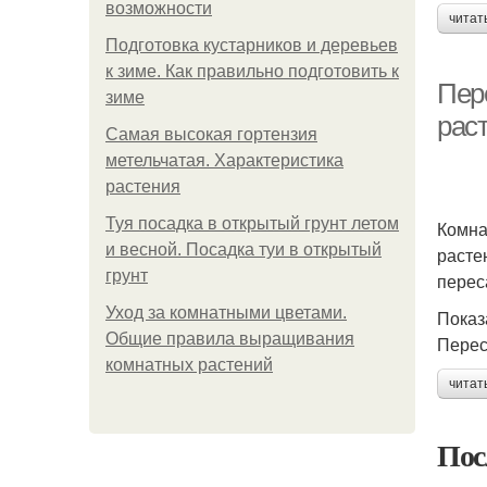
возможности
читат
Подготовка кустарников и деревьев
к зиме. Как правильно подготовить к
Пер
зиме
рас
Самая высокая гортензия
метельчатая. Характеристика
растения
Туя посадка в открытый грунт летом
Комна
и весной. Посадка туи в открытый
расте
грунт
перес
Уход за комнатными цветами.
Показ
Общие правила выращивания
Перес
комнатных растений
читат
Пос