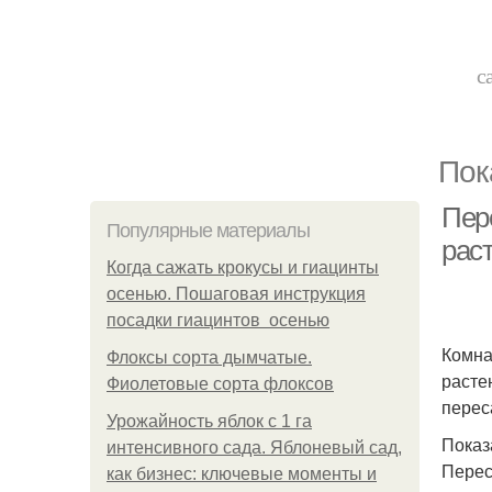
с
Пок
Пер
Популярные материалы
рас
Когда сажать крокусы и гиацинты
осенью. Пошаговая инструкция
посадки гиацинтов осенью
Комна
Флоксы сорта дымчатые.
расте
Фиолетовые сорта флоксов
перес
Урожайность яблок с 1 га
Показ
интенсивного сада. Яблоневый сад,
Перес
как бизнес: ключевые моменты и