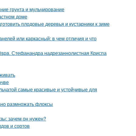
ние грунта и мульчирование
астном доме
дготовить плодовые деревья и кустарники к зиме
нелей или каркасный: в чем отличия и что
crispa. Стефанандра надрезаннолистная Криспа
аживать
очве
ельчатой самые красивые и устойчивые для
льно размножать флоксы
зы: зачем он нужен?
дов и сортов