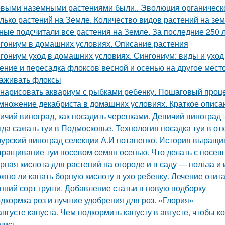
выми наземными растениями были.. Эволюция органическог
лько растений на Земле. Количество видов растений на зе
ные подсчитали все растения на Земле. За последние 250 
гониум в домашних условиях. Описание растения
гониум уход в домашних условиях. Сингониум: виды и ухо
ение и пересадка флоксов весной и осенью на другое место.
аживать флоксы
 нарисовать аквариум с рыбками ребенку. Пошаговый проц
множение декабриста в домашних условиях. Краткое описа
ичий виноград, как посадить черенками. Девичий виногра
гда сажать туи в Подмосковье. Технология посадка туи в от
урский виноград селекции А.И потапенко. История выращи
ращивание туи посевом семян осенью. Что делать с посе
рная кислота для растений на огороде и в саду — польза и
жно ли капать борную кислоту в ухо ребенку. Лечение отит
нний сорт груши. Добавление статьи в новую подборку
дкормка роз и лучшие удобрения для роз. «Глория»
августе капуста. Чем подкормить капусту в августе, чтобы
лись