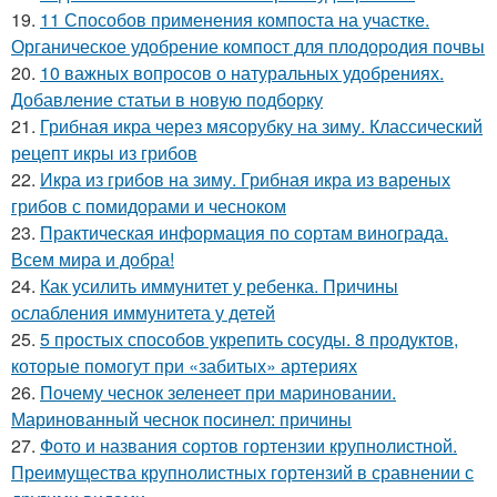
19.
11 Способов применения компоста на участке.
Органическое удобрение компост для плодородия почвы
20.
10 важных вопросов о натуральных удобрениях.
Добавление статьи в новую подборку
21.
Грибная икра через мясорубку на зиму. Классический
рецепт икры из грибов
22.
Икра из грибов на зиму. Грибная икра из вареных
грибов с помидорами и чесноком
23.
Практическая информация по сортам винограда.
Всем мира и добра!
24.
Как усилить иммунитет у ребенка. Причины
ослабления иммунитета у детей
25.
5 простых способов укрепить сосуды. 8 продуктов,
которые помогут при «забитых» артериях
26.
Почему чеснок зеленеет при мариновании.
Маринованный чеснок посинел: причины
27.
Фото и названия сортов гортензии крупнолистной.
Преимущества крупнолистных гортензий в сравнении с