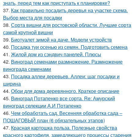
знать, перед тем как приступать к планировке?
37.
Как правильно посадить деревья на участке схема.
Выбор места для посадки
38.
Сорта вишни для ростовской области. Лучшие сорта
самой крупной вишни
39.
Биотуалет зимой на даче. Модели устройств
40.
Посадка туи осенью из семян. Подготовить семена
41.
Жилой дом из сэндвич панелей. Плюсы
42.
Виноград семенами размножение. Размножение
винограда семенами
43.
Посадка аллеи деревьев. Аллеи: шаг посадки и
ширина
44.
Обои для дома деревянного. Краткое описание
45.
Виноград Потапенко все сорта. Re: Амурский
виноград селекции А.И Потапенко
46.
Чем обработать сад. Весенняя обработка сада –
ПОШАГОВЫЙ план (6 обязательных этапов)
47.
Красная картошка польза. Полезные свойства
красного картофеля, замедляющего процессы старения