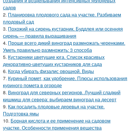
создания и возделывания интенсивных яблоневых
садов
2.
Планировка плодового сада на участке. Разбиваем
плодовый сад
3.
Похожий на сирень кустарник. Буддлея или осенняя
сирень — правила выращивания
4.
Проще всего дикий виноград размножать черенками.
Уметь правильно размножить: 3 способа
5.
Кустарники цветущие юга. Список красивых
декоративно-цветущих кустарников для сада
6.
Когда убирать физалис овощной. Виды
7.
Куриный помет, как удобрение. Плюсы использования
куриного помета в огороде
8.
Виноград для северных регионов. Лучший сладкий
кишмиш для севера: выбираем виноград на десерт
9.
Как посадить плодовые деревья на участке.
Подготовка ямы
10.
Борная кислота и ее применение на садовом
участке. Особенности применения вещества