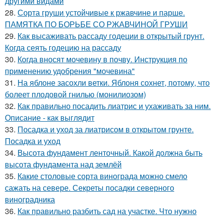
другими видами
28.
Сорта груши устойчивые к ржавчине и парше.
ПАМЯТКА ПО БОРЬБЕ СО РЖАВЧИНОЙ ГРУШИ
29.
Как высаживать рассаду годеции в открытый грунт.
Когда сеять годецию на рассаду
30.
Когда вносят мочевину в почву. Инструкция по
применению удобрения "мочевина"
31.
На яблоне засохли ветки. Яблоня сохнет, потому, что
болеет плодовой гнилью (монилиозом)
32.
Как правильно посадить лиатрис и ухаживать за ним.
Описание - как выглядит
33.
Посадка и уход за лиатрисом в открытом грунте.
Посадка и уход
34.
Высота фундамент ленточный. Какой должна быть
высота фундамента над землёй
35.
Какие столовые сорта винограда можно смело
сажать на севере. Секреты посадки северного
виноградника
36.
Как правильно разбить сад на участке. Что нужно