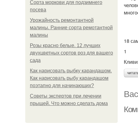
Сорта моркови для подзимнего
челов
посева
много
Урожайность ремонтантной
малины. Ранние сорта ремотантной
малины
18 са
Розы красно белые. 12 лучших
1
двухцветных сортов роз для вашего
сада
Кливи
Как нарисовать рыбку карандашом.
читат
Как нарисовать рыбу карандашом
поэтапно для начинающих?
Вас
Советы экспертов при лечении
прыщей. Что можно сделать дома
Ком