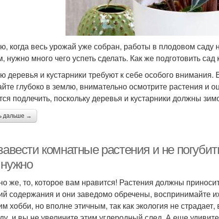
ю, когда весь урожай уже собран, работы в плодовом саду н
м, нужно много чего успеть сделать. Как же подготовить сад 
ю деревья и кустарники требуют к себе особого внимания.
айте глубоко в землю, внимательно осмотрите растения и оц
тся подлечить, поскольку деревья и кустарники должны зим
ь дальше →
завести комнатные растения и не погубить
 нужно
но же, то, которое вам нравится! Растения должны приносит
ий содержания и они заведомо обречены, воспринимайте их
им хобби, но вполне этичным, так как экология не страдает
ду, и вы не увеличите этим углеродный след. А еще удивит