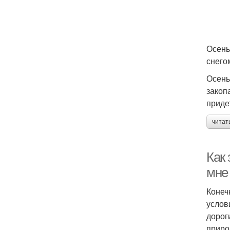
Осень
снего
Осень
закоп
приде
читат
Как 
мне
Конеч
услов
дорог
приро