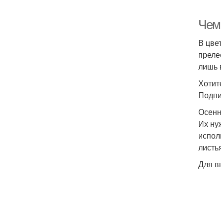
Чем
В цве
преле
лишь 
Хотит
Подпи
Осенн
Их ну
испол
листь
Для в