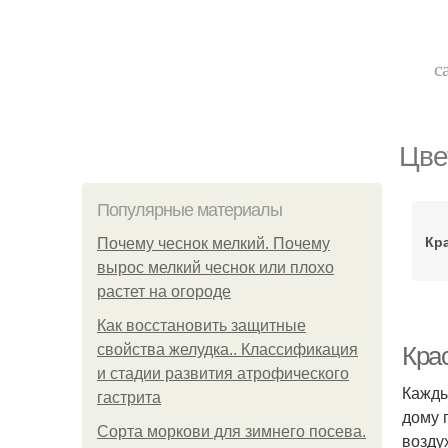
с
Цве
Популярные материалы
Кр
Почему чеснок мелкий. Почему
вырос мелкий чеснок или плохо
растет на огороде
Как восстановить защитные
свойства желудка.. Классификация
Кра
и стадии развития атрофического
Кажды
гастрита
дому 
Сорта моркови для зимнего посева.
возду