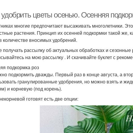
 удобрить цветы осенью. Осенняя подкор
тниках многие предпочитают высаживать многолетники. Это 
стные растения. Принцип их осенней подкормки такой же, ка
в количестве вносимых удобрений.
е получать рассылку об актуальных обработках и сезонные 
сывайтесь на мою рассылку . И скачивайте буклет с реком
яя подкормка роз
жно подкормить дважды. Первый раз в конце августа, а вто
ьзовать гранулированные удобрения, но можно взять и жид
ям) и корневую (под корень).
некорневой готовят есть две опции: