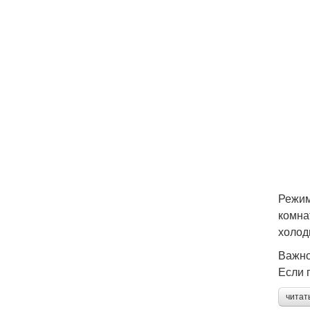
Режим
комна
холод
Важно
Если 
читат