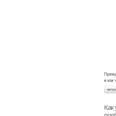
Прежд
и как
читат
Как
под