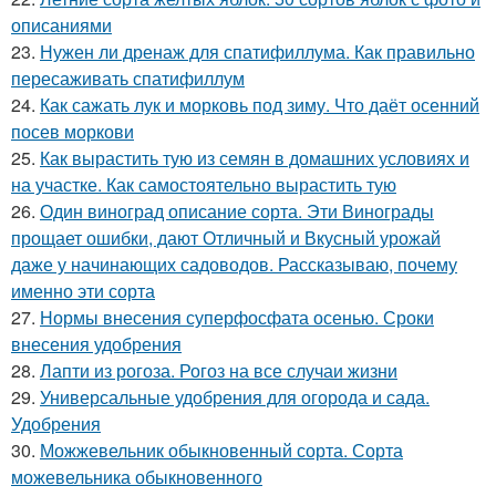
описаниями
23.
Нужен ли дренаж для спатифиллума. Как правильно
пересаживать спатифиллум
24.
Как сажать лук и морковь под зиму. Что даёт осенний
посев моркови
25.
Как вырастить тую из семян в домашних условиях и
на участке. Как самостоятельно вырастить тую
26.
Один виноград описание сорта. Эти Винограды
прощает ошибки, дают Отличный и Вкусный урожай
даже у начинающих садоводов. Рассказываю, почему
именно эти сорта
27.
Нормы внесения суперфосфата осенью. Сроки
внесения удобрения
28.
Лапти из рогоза. Рогоз на все случаи жизни
29.
Универсальные удобрения для огорода и сада.
Удобрения
30.
Можжевельник обыкновенный сорта. Сорта
можевельника обыкновенного