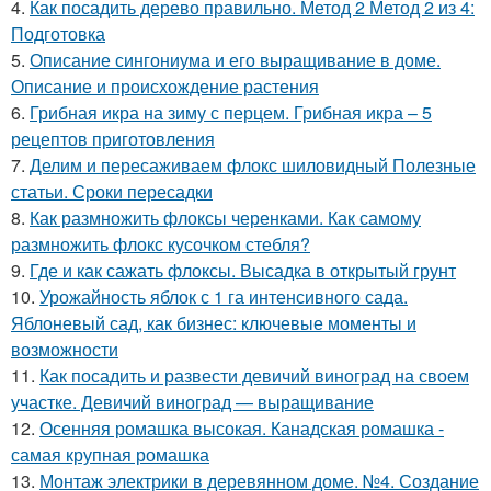
4.
Как посадить дерево правильно. Метод 2 Метод 2 из 4:
Подготовка
5.
Описание сингониума и его выращивание в доме.
Описание и происхождение растения
6.
Грибная икра на зиму с перцем. Грибная икра – 5
рецептов приготовления
7.
Делим и пересаживаем флокс шиловидный Полезные
статьи. Сроки пересадки
8.
Как размножить флоксы черенками. Как самому
размножить флокс кусочком стебля?
9.
Где и как сажать флоксы. Высадка в открытый грунт
10.
Урожайность яблок с 1 га интенсивного сада.
Яблоневый сад, как бизнес: ключевые моменты и
возможности
11.
Как посадить и развести девичий виноград на своем
участке. Девичий виноград — выращивание
12.
Осенняя ромашка высокая. Канадская ромашка -
самая крупная ромашка
13.
Монтаж электрики в деревянном доме. №4. Создание