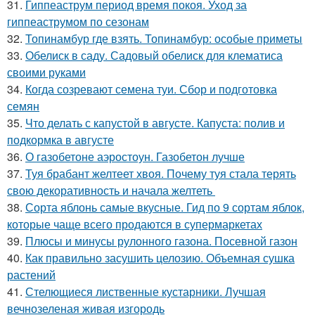
31.
Гиппеаструм период время покоя. Уход за
гиппеаструмом по сезонам
32.
Топинамбур где взять. Топинамбур: особые приметы
33.
Обелиск в саду. Садовый обелиск для клематиса
своими руками
34.
Когда созревают семена туи. Сбор и подготовка
семян
35.
Что делать с капустой в августе. Капуста: полив и
подкормка в августе
36.
О газобетоне аэростоун. Газобетон лучше
37.
Туя брабант желтеет хвоя. Почему туя стала терять
свою декоративность и начала желтеть
38.
Сорта яблонь самые вкусные. Гид по 9 сортам яблок,
которые чаще всего продаются в супермаркетах
39.
Плюсы и минусы рулонного газона. Посевной газон
40.
Как правильно засушить целозию. Объемная сушка
растений
41.
Стелющиеся лиственные кустарники. Лучшая
вечнозеленая живая изгородь