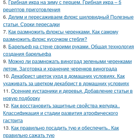
5.
Грибная икра на зиму с перцем. Грибная икра – 5
рецептов приготовления
6.
Делим и пересаживаем флокс шиловидный Полезные
статьи. Сроки пересадки
7.
Как размножить флоксы черенками. Как самому
размножить флокс кусочком стебля?
8.
Барельеф на стене своими руками. Общая технология
создания барельефа
9.
Можно ли размножать виноград зелеными черенками
летом. Заготовка и хранение черенков винограда
10.
Декабрист цветок уход в домашних условиях. Как
ухаживать за цветком декабрист в домашних условиях
11.
Осенние кустарники и деревья. Добавление статьи в
новую подборку
12.
Как восстановить защитные свойства желудка..
Классификация и стадии развития атрофического
гастрита
13.
Как правильно посадить тую и обеспечить.. Как
правильно сажать тую