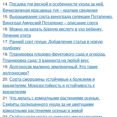
14.
Посадка туи весной и особенности ухода за ней.
Вечнозеленая красавица туя – краткие сведения
15.
Выращивание сорта винограда селекции Потапенко.
Виноград Амурский Потапенко – описание сорта
16.
Можно ли капать борную кислоту в ухо ребенку.
Лечение отита
17.
Ранний сорт груши. Добавление статьи в новую
подборку
18.
Планировка плодово-фруктового сада и огорода.
Планировка сада: 3 варианта на любой вкус
19.
Долгоносик малинно земляничный. Кто такие
долгоносики?
20.
Сорта смородины устойчивые к болезням и
вредителям. Морозостойкость и устойчивость к
вредителям
21.
Что делать с комнатными растениями осенью.
Секреты полноценного ухода за не цветущими
комнатными растениями осенью и зимой
22.
Особенности ухода за комнатными растениями