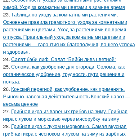
зимой. Уход за комнатными цветами в зимнее время
23.
Таблица по уходу за комнатными растениями.
Основные правила грамотного ухода за комнатными
растениями и цветами. Уход за растениями во время
отпуска. Правильный уход за комнатными цветами и
растениями — гарантия их благополучия, вашего успеха
и здоровья.
24.
Салат бэби лиф. Салат "Бейби ливз цветной"
25.
Солома, как удобрение для огорода. Солома, как
органическое удобрение, трудности, пути решения и
польза.
26.
Конский перегной, как удобрение, как применять.
Рыночно-навозная действительность Конский навоз —
весьма ценное
27.
Грибная икра из вареных грибов на зиму. Грибная
икра с луком и морковью через мясорубку на зиму
28.
Грибная икра с луком и морковью. Самая вкусная
грибная икра с чесноком и луком на зиму из варёных