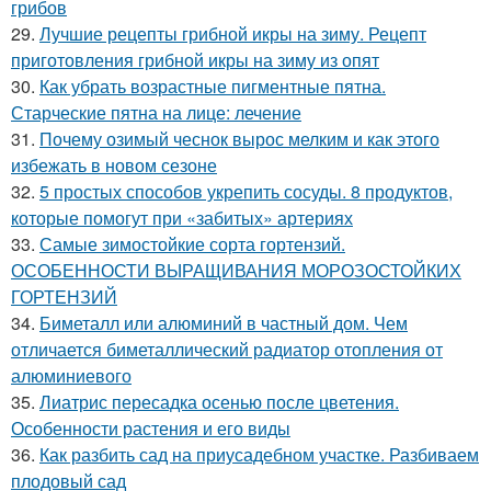
грибов
29.
Лучшие рецепты грибной икры на зиму. Рецепт
приготовления грибной икры на зиму из опят
30.
Как убрать возрастные пигментные пятна.
Старческие пятна на лице: лечение
31.
Почему озимый чеснок вырос мелким и как этого
избежать в новом сезоне
32.
5 простых способов укрепить сосуды. 8 продуктов,
которые помогут при «забитых» артериях
33.
Самые зимостойкие сорта гортензий.
ОСОБЕННОСТИ ВЫРАЩИВАНИЯ МОРОЗОСТОЙКИХ
ГОРТЕНЗИЙ
34.
Биметалл или алюминий в частный дом. Чем
отличается биметаллический радиатор отопления от
алюминиевого
35.
Лиатрис пересадка осенью после цветения.
Особенности растения и его виды
36.
Как разбить сад на приусадебном участке. Разбиваем
плодовый сад