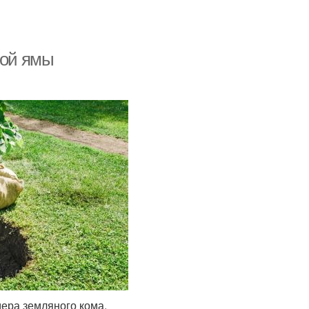
ной ямы
ера земляного кома.