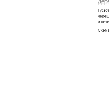
дер
Густо
череш
и низ
Схема