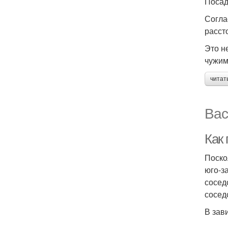
Посад
Согла
расст
Это н
чужим
читат
Вас
Как
Поско
юго-з
сосед
сосед
В зав