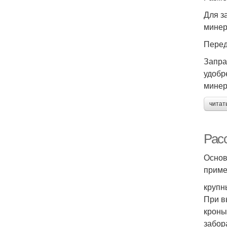
Для з
минер
Перед
Запра
удобр
минер
читат
Рас
Основ
приме
крупны
При в
кроны
забор