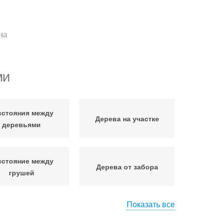
на
ми
сстояния между
Дерева на участке
деревьями
сстояние между
Дерева от забора
грушей
Показать все
войные дерева