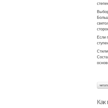
степе
Выбор
Больш
свето
сторо
Если 
ступе
Стили
Соста
основ
читат
Как 