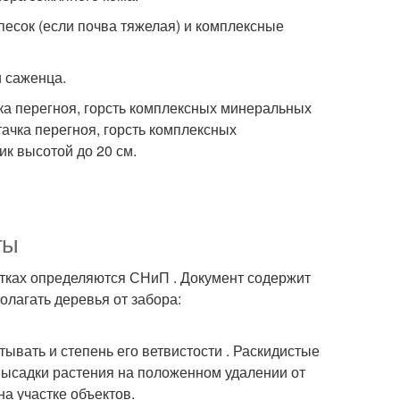
песок (если почва тяжелая) и комплексные
и саженца.
чка перегноя, горсть комплексных минеральных
тачка перегноя, горсть комплексных
ик высотой до 20 см.
ты
тках определяются СНиП . Документ содержит
лагать деревья от забора:
ывать и степень его ветвистости . Раскидистые
высадки растения на положенном удалении от
а участке объектов.