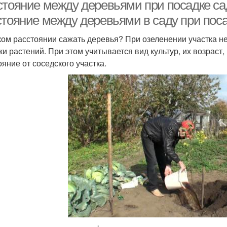
войными деревьями
стояние между деревьями при посадке са
стояние между деревьями в саду при пос
ком расстоянии сажать деревья? При озеленении участка н
ки растений. При этом учитывается вид культур, их возраст
ояние от соседского участка.