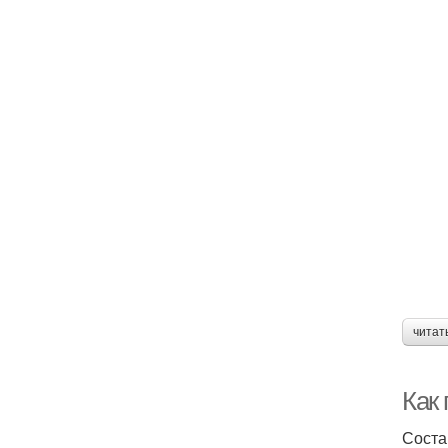
читат
Как
Соста