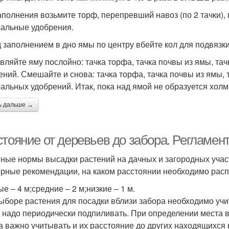
аполнения возьмите торф, перепревший навоз (по 2 тачки), 
альные удобрения.
 заполнением в дно ямы по центру вбейте кол для подвязк
вляйте яму послойно: тачка торфа, тачка почвы из ямы, та
ений. Смешайте и снова: тачка торфа, тачка почвы из ямы, 
альных удобрений. Итак, пока над ямой не образуется холм
ь дальше →
стояние от деревьев до забора. Регламен
ные нормы высадки растений на дачных и загородных учас
рные рекомендации, на каком расстоянии необходимо распо
е – 4 м;средние – 2 м;низкие – 1 м.
ыборе растения для посадки вблизи забора необходимо учит
 надо периодически подпиливать. При определении места 
а важно учитывать и их расстояние до других находящихся н