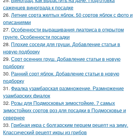
25.
Виноград, как вырастить на даче. Подготовка
саженцев винограда к посадке
26.
Летние сорта желтых яблок. 50 сортов яблок с фото и
описаниями
27.
Особенности выращивания лиатриса в открытом
грунте. Особенности посадки
28.
Плохие соседи для груши. Добавление статьи в
новую подборку
29.
Сорт осенних груш. Добавление статьи в новую
подборку
30.
Ранний сорт яблок. Добавление статьи в новую
подборку
31.
Фиалка узамбарская размножение. Размножение
узамбарских фиалок
32.
Розы для Подмосковья зимостойкие. 7 самых
зимостойких сортов роз для посадки в Подмосковье и
севернее
33.
Грибная икра с болгарским перцем рецепт на зиму.
Классический рецепт икры из грибов