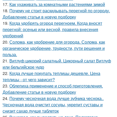
17.
Как ухаживать за комнатными растениями зимой
18.
Почему не стоит раскидывать перегной по огороду.
Добавление статьи в новую подборку
19.
Когда удобрять огород перегноем. Когда вносят
перегной: осенью или весной, правила внесения
удобрений
20.
Солома, как удобрение для огорода. Солома, как
органическое удобрение, трудности, пути решения и
польза.
21.
Витлуф цикорий салатный. Цикорный салат Витлуф
или бельгийское чудо
22.
Когда лучше покупать теплицы дешевле. Цена
теплицы - от чего зависит?
23.
Облепиха применение и способ приготовления.
Добавление статьи в новую подборку
24.
Почему чесночная вода лучше зубчика чеснока..
Чесночная вода очистит сосуды, укрепит суставы и
снизит сахар лучше таблеток