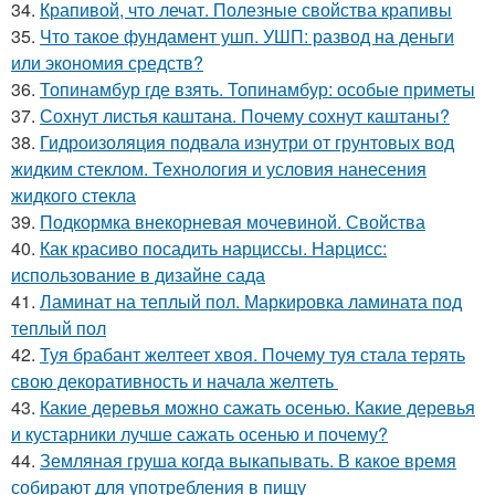
34.
Крапивой, что лечат. Полезные свойства крапивы
35.
Что такое фундамент ушп. УШП: развод на деньги
или экономия средств?
36.
Топинамбур где взять. Топинамбур: особые приметы
37.
Сохнут листья каштана. Почему сохнут каштаны?
38.
Гидроизоляция подвала изнутри от грунтовых вод
жидким стеклом. Технология и условия нанесения
жидкого стекла
39.
Подкормка внекорневая мочевиной. Свойства
40.
Как красиво посадить нарциссы. Нарцисс:
использование в дизайне сада
41.
Ламинат на теплый пол. Маркировка ламината под
теплый пол
42.
Туя брабант желтеет хвоя. Почему туя стала терять
свою декоративность и начала желтеть
43.
Какие деревья можно сажать осенью. Какие деревья
и кустарники лучше сажать осенью и почему?
44.
Земляная груша когда выкапывать. В какое время
собирают для употребления в пищу