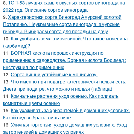
8.
ТОП-53 лучших самых вкусных сортов винограда на
2022 год. Описание сортов винограда
9.
Характеристики сорта Виноград Амурский золотой
Потапенко. Неукрывные сорта винограда: амурские
гибриды. Выбираем сорта для посадки на дачу
10.
Как удобрить землю мочевиной. Что такое мочевина
(карбамид)?
11.
БОРНАЯ кислота порошок инструкция по
применению в садоводстве. Борная кислота Боримед :
инструкция по применению
12.
Сорта вишни устойчивые к монилиозу.
13.
Что именно при подагре категорически нельзя есть.
Диета при подагре, что можно и нельзя (таблица)
14.
Комнатные растения уход осенью. Как поливать
комнатные цветы осенью
15.
Как ухаживать за хризантемой в домашних условиях.
Какой вид выбрать в магазине
16.
Уличная гортензия уход в домашних условиях. Уход
за гортензией в домашних условиях