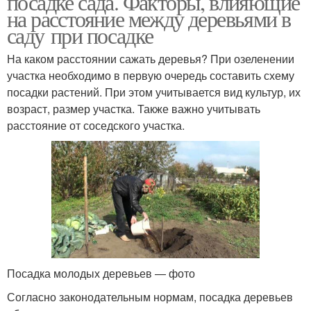
посадке сада. Факторы, влияющие
на расстояние между деревьями в
саду при посадке
Расстояние между
На каком расстоянии сажать деревья? При озеленении
Дерева при посадке
хвойными деревьями
участка необходимо в первую очередь составить схему
посадки растений. При этом учитывается вид культур, их
возраст, размер участка. Также важно учитывать
расстояние от соседского участка.
Хвойные дерева
Посадка молодых деревьев — фото
Согласно законодательным нормам, посадка деревьев