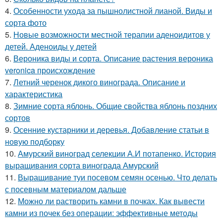
4.
Особенности ухода за пышнолистной лианой. Виды и
сорта фото
5.
Новые возможности местной терапии аденоидитов у
детей. Аденоиды у детей
6.
Вероника виды и сорта. Описание растения вероника
veronica происхождение
7.
Летний черенок дикого винограда. Описание и
характеристика
8.
Зимние сорта яблонь. Общие свойства яблонь поздних
сортов
9.
Осенние кустарники и деревья. Добавление статьи в
новую подборку
10.
Амурский виноград селекции А.И потапенко. История
выращивания сорта винограда Амурский
11.
Выращивание туи посевом семян осенью. Что делать
с посевным материалом дальше
12.
Можно ли растворить камни в почках. Как вывести
камни из почек без операции: эффективные методы