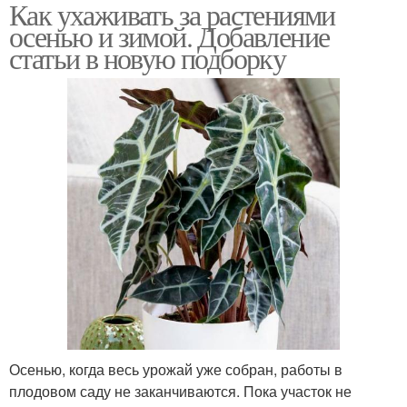
Как ухаживать за растениями
Минимальный уход
Дерева в саду
осенью и зимой. Добавление
статьи в новую подборку
Плодовые дерева
Осенью, когда весь урожай уже собран, работы в
плодовом саду не заканчиваются. Пока участок не