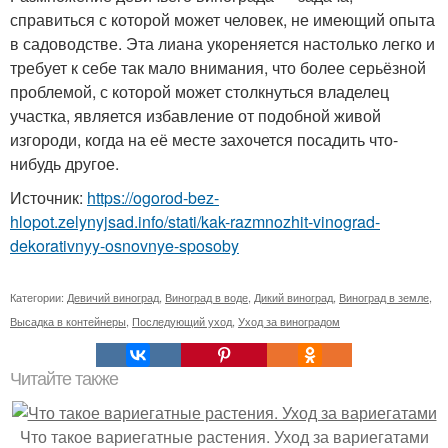
справиться с которой может человек, не имеющий опыта
в садоводстве. Эта лиана укореняется настолько легко и
требует к себе так мало внимания, что более серьёзной
проблемой, с которой может столкнуться владелец
участка, является избавление от подобной живой
изгороди, когда на её месте захочется посадить что-
нибудь другое.
Источник:
https://ogorod-bez-
hlopot.zelynyjsad.info/stati/kak-razmnozhit-vinograd-
dekorativnyy-osnovnye-sposoby
Категории:
Девичий виноград
,
Виноград в воде
,
Дикий виноград
,
Виноград в земле
,
Высадка в контейнеры
,
Последующий уход
,
Уход за виноградом
Читайте также
Что такое вариегатные растения. Уход за вариегатами