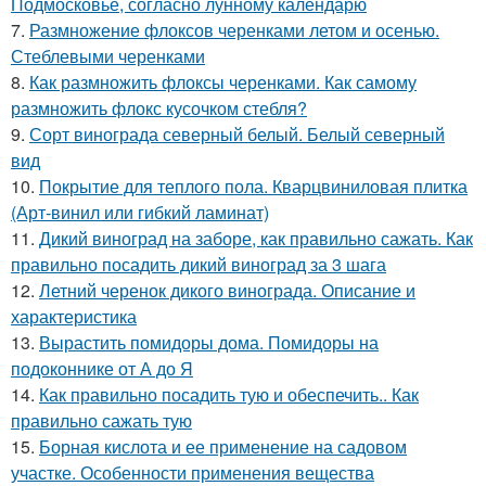
Подмосковье, согласно лунному календарю
7.
Размножение флоксов черенками летом и осенью.
Стеблевыми черенками
8.
Как размножить флоксы черенками. Как самому
размножить флокс кусочком стебля?
9.
Сорт винограда северный белый. Белый северный
вид
10.
Покрытие для теплого пола. Кварцвиниловая плитка
(Арт-винил или гибкий ламинат)
11.
Дикий виноград на заборе, как правильно сажать. Как
правильно посадить дикий виноград за 3 шага
12.
Летний черенок дикого винограда. Описание и
характеристика
13.
Вырастить помидоры дома. Помидоры на
подоконнике от А до Я
14.
Как правильно посадить тую и обеспечить.. Как
правильно сажать тую
15.
Борная кислота и ее применение на садовом
участке. Особенности применения вещества