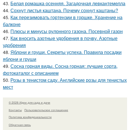
43.
Белая ромашка осенняя. Загадочная левкантемелла
44.
Сохнут листья каштана. Почему сохнут каштаны?
45.
Как перезимовать гортензии в горшке. Хранение на
балконе
46.
Плюсы и минусы рулонного газона. Посевной газон
47.
Как вносить азотные удобрения в почву. Азотные
удобрения
48.
Яблони и груши. Секреты успеха. Правила посадки
яблони и груши
49.
Сосна горная виды. Сосна горная: лучшие сорта,
фотокаталог с описанием
50.
Розы в тенистом саду. Английские розы для тенистых
мест
© 2026 Идеи для сада и дачи
Контакты
Пользовательское соглашение
Политика конфидециальности
Обратная связь