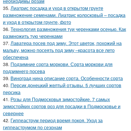
необходимы розам
35.
Лиатрис посадка и уход в открытом грунте
размножение семенами. Лиатрис колосковый – посадка
и уход в открытом грунте, фото
36.
Технология размножения туи черенками осенью. Как
размножить тую черенками
37.
Лаватера посев под зиму. Этот цветок, похожий на
мальву, можно посеять под зиму –красота все лето
обеспечена
38.
Подзимние сорта моркови. Сорта моркови для
подзимнего посева
39.
Виноград нина описание сорта. Особенности сорта
40.
Персик донецкий желтый отзывы. 5 лучших сортов
персика
41.
Розы для Подмосковья зимостойкие. 7 самых
зимостойких сортов роз для посадки в Подмосковье и
севернее
42.
Гиппеаструм период время покоя. Уход за
гиппеаструмом по сезонам