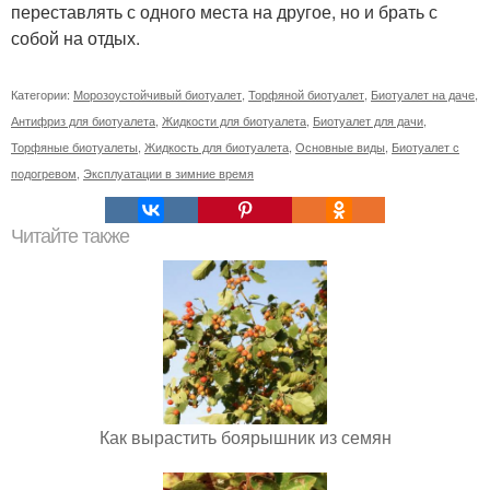
переставлять с одного места на другое, но и брать с
собой на отдых.
Категории:
Морозоустойчивый биотуалет
,
Торфяной биотуалет
,
Биотуалет на даче
,
Антифриз для биотуалета
,
Жидкости для биотуалета
,
Биотуалет для дачи
,
Торфяные биотуалеты
,
Жидкость для биотуалета
,
Основные виды
,
Биотуалет с
подогревом
,
Эксплуатации в зимние время
Читайте также
Как вырастить боярышник из семян