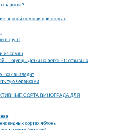
го зависит?
г
ние первой помощи при ожогах
.
и в грунт
и из семян
й — огурцы Детки на ветке F1: отзывы о
 - как выглядит
ить тую черенками
РСПЕКТИВНЫЕ СОРТА ВИНОГРАДА ДЛЯ
сева
онновидных сортах яблонь
иями и фото (каталог)