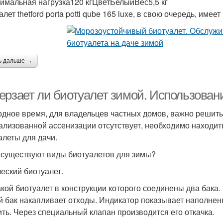
имальная нагрузка120 кгЦветБелыйВес5,5 кг
лет thetford porta potti qube 165 luxe, в свою очередь, имее
ь дальше →
ерзает ли биотуалет зимой. Использован
одное время, для владельцев частных домов, важно решить
ализованной ассенизации отсутствует, необходимо находить
алеты для дачи.
 существуют виды биотуалетов для зимы?
еский биотуалет.
акой биотуалет в конструкции которого соединены два бака
й бак накапливает отходы. Индикатор показывает наполненн
ить. Через специальный клапан производится его откачка.