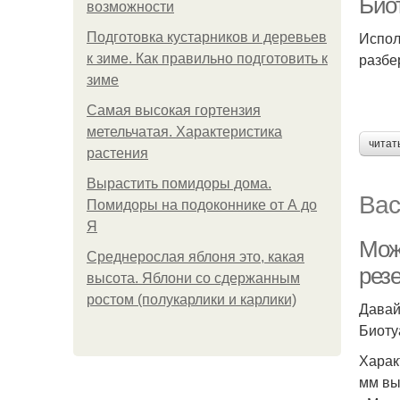
Био
возможности
Испол
Подготовка кустарников и деревьев
разбе
к зиме. Как правильно подготовить к
зиме
Самая высокая гортензия
метельчатая. Характеристика
читат
растения
Вырастить помидоры дома.
Вас
Помидоры на подоконнике от А до
Я
Мож
Среднерослая яблоня это, какая
рез
высота. Яблони со сдержанным
ростом (полукарлики и карлики)
Давай
Биотуа
Харак
мм вы