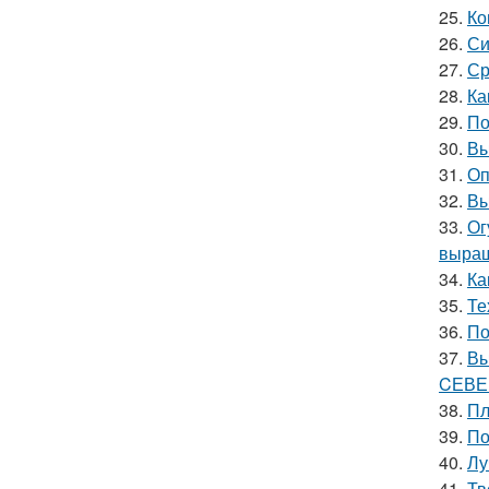
25.
Ко
26.
Си
27.
Ср
28.
Ка
29.
По
30.
Вы
31.
Оп
32.
Вы
33.
Ог
выращ
34.
Ка
35.
Те
36.
По
37.
Вы
CЕВЕ
38.
Пл
39.
По
40.
Лу
41.
Тв