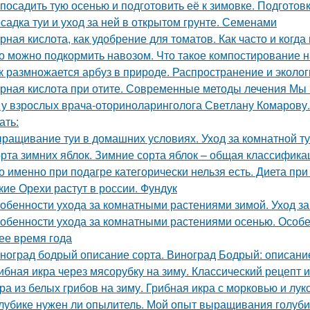
 посадить тую осенью и подготовить её к зимовке. Подготовк
садка туи и уход за ней в открытом грунте. Семенами
рная кислота, как удобрение для томатов. Как часто и когда
о можно подкормить навозом. Что такое компостирование на
к размножается арбуз в природе. Распространение и эколог
рная кислота при отите. Современные методы лечения Мы п
 у взрослых врача-оториноларинголога Светлану Комарову.
ать:
ращивание туи в домашних условиях. Уход за комнатной т
рта зимних яблок. Зимние сорта яблок – общая классифика
о именно при подагре категорически нельзя есть. Диета при 
кие Орехи растут в россии. Фундук
обенности ухода за комнатными растениями зимой. Уход з
обенности ухода за комнатными растениями осенью. Особ
ее время года
ноград бодрый описание сорта. Виноград Бодрый: описание
ибная икра через мясорубку на зиму. Классический рецепт и
ра из белых грибов на зиму. Грибная икра с морковью и лук
лубике нужен ли опылитель. Мой опыт выращивания голуби