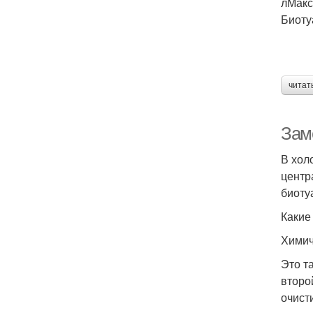
лМакс
Биотуа
читат
Зам
В хол
центр
биоту
Какие
Химич
Это т
второ
очист