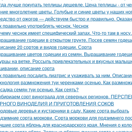
гда лучше покупать теплицы дешевле. Цена теплицы - от че
ние многолетние цветы. Голубые и синие цветы у наших но
едство от ожогов ― действуем быстро и правильно. Оказа
к правильно употреблять чеснок. Чеснок
чему чеснок имеет специфический запах. Что-то там в носу..
ращивание годеции в открытом грунте. Посев семян годеци
исание 20 сортов и видов годеции. Сорта
ращивание цветов годеции из семян. Выращивание годеци
урцы на ветке. Россыпь привлекательных и вкусных малыше
ивании, описание сорта
к правильно посадить лиатрис и ухаживать за ним. Описание
хнология размножения туи черенками осенью. Как размнож
садка семян туи осенью. Как сеять?
бириаем сорт винограда для северных регионов. ПЕ
РНОГО ВИНОДЕЛИЯ И ПРИГОТОВЛЕНИЯ СОКОВ
одовые деревья и кустарники в саду. Какие сорта выбрать
дзимние сорта моркови. Сорта моркови для подзимнего по
чшие сорта яблонь для краснодарского края. Мнения о кол
ердые сорта яблок. Зеленые яблоки: лучшие сорта с назван