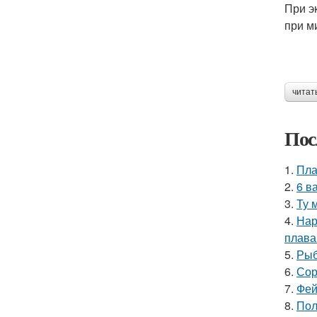
При э
при м
читат
Пос
1.
Пла
2.
6 в
3.
Ту 
4.
Нар
плава
5.
Рыб
6.
Сор
7.
Фей
8.
Пол