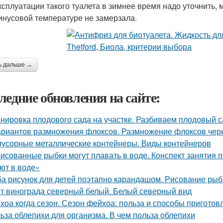
ксплуатации такого туалета в зимнее время надо уточнить, 
инусовой температуре не замерзала.
ь дальше →
ледние обновления на сайте:
нировка плодового сада на участке. Разбиваем плодовый с
ариантов размножения флоксов. Размножение флоксов чере
мусорные металлические контейнеры. Виды контейнеров
исованные рыбки могут плавать в воде. Конспект занятия
ют в воде»
а рисунок для детей поэтапно карандашом. Рисование рыбк
т винограда северный белый. Белый северный вид
хоа когда сезон. Сезон фейхоа: польза и способы приготов
ьза облепихи для организма. В чем польза облепихи