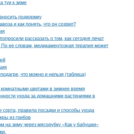
а туи к зиме
 вносить подкормку
воза и как понять, что он созрел?
ия
опросили рассказать о том, как сегодня лечат
 По ее словам, медикаментозная терапия может
уей
ция
подагре, что можно и нельзя (таблица)
а комнатными цветами в зимнее время
енности ухода за домашними растениями в
 сорта, правила посадки и способы ухода
кры из грибов
ом на зиму через мясорубку «Как у бабушки»
ки.