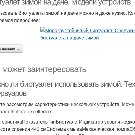
туалет зимой на даче. Модели устройств
ьзовать биотуалеты зимой на даче можно и даже нужно. Ко
ремся подробнее:
ь дальше →
 может заинтересовать
но ли биотуалет использовать зимой. Те
ервуаров
те рассмотрим характеристики нескольких устройств. Можно
лет thetford excellence:
теристикаПоказательТипБиотуалетИндикатор уровня жидкос
сота сидения 443 смСистема смываМеханическая помпаОб