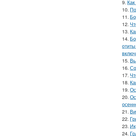
9.
Как
10.
По
11.
Бо
12.
Чт
13.
Ка
14.
Бо
отиты
включ
15.
Вы
16.
Со
17.
Чт
18.
Ка
19.
Ос
20.
Ос
осенн
21.
Ви
22.
Гр
23.
Ик
24.
Го