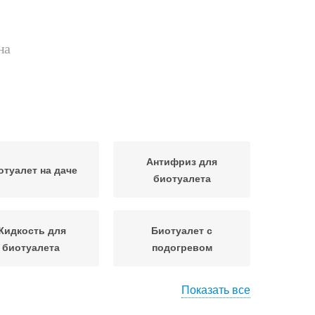
на
Антифриз для
отуалет на даче
биотуалета
Жидкость для
Биотуалет с
биотуалета
подогревом
Показать все