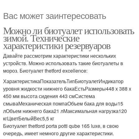
Вас может заинтересовать
Можно ли биотуалет использовать
зимой. Технические
характеристики резервуаров
Давайте рассмотрим характеристики нескольких
устройств. Можно использовать такие биотуалеты в
мороз. Биотуалет thetford excellence:
ХарактеристикаПоказательТипБиотуалетИндикатор
уровня жидкости нижнего бакаЕстьРазмеры448 x 388 x
450 мм высота сидения 443 смСистема
смываМеханическая помпаОбъем бака для воды15
лОбъем нижнего бака21 лМаксимальная нагрузка120
кгЦветБелыйВес5,5 кг
Биотуалет thetford porta potti qube 165 luxe, в свою
очередь, имеет немного другие характеристики.