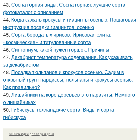
43.
Сосна горная виды. Сосна горная: лучшие сорта,
фотокаталог с описанием
44.
Когда сажать крокусы и гиацинты осенью. Пошаговая
инструкция посадки гиацинтов осенью
45.
Сорта бородатых ирисов. Ирисовая элита:
«космические» и титулованные сорта
46.
Сингониум, какой нужен горшок. Причины
47.
Декабрист температура содержания. Как ухаживать
за декабристом
48.
Посадка тюльпанов и крокусов осенью. Садим в
открытый грунт нарциссы, тюльпаны и крокусы осенью.
Как правильно?
49.
Лишайники на коре деревьев это паразиты. Немного
о лишайниках
50.
Гибискусы голландские сорта. Виды и сорта
гибискуса
© 2026 Идеи для сада и дачи