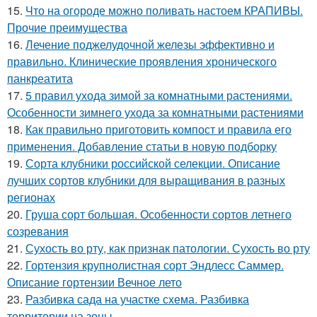
15.
Что на огороде можно поливать настоем КРАПИВЫ.
Прочие преимущества
16.
Лечение поджелудочной железы эффективно и
правильно. Клинические проявления хронического
панкреатита
17.
5 правил ухода зимой за комнатными растениями.
Особенности зимнего ухода за комнатными растениями
18.
Как правильно приготовить компост и правила его
применения. Добавление статьи в новую подборку
19.
Сорта клубники российской селекции. Описание
лучших сортов клубники для выращивания в разных
регионах
20.
Груша сорт большая. Особенности сортов летнего
созревания
21.
Сухость во рту, как признак патологии. Сухость во рту
22.
Гортензия крупнолистная сорт Эндлесс Саммер.
Описание гортензии Вечное лето
23.
Разбивка сада на участке схема. Разбивка
территории на зоны