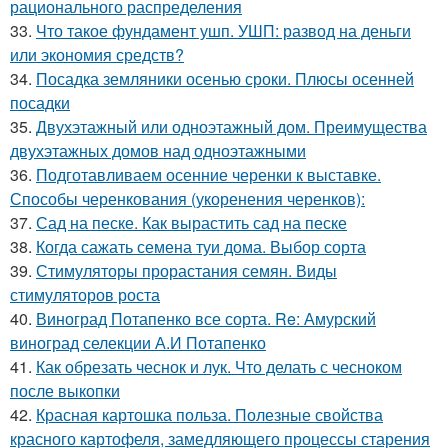
рационального распределения
33.
Что такое фундамент ушп. УШП: развод на деньги
или экономия средств?
34.
Посадка земляники осенью сроки. Плюсы осенней
посадки
35.
Двухэтажный или одноэтажный дом. Преимущества
двухэтажных домов над одноэтажными
36.
Подготавливаем осенние черенки к выставке.
Способы черенкования (укоренения черенков):
37.
Сад на песке. Как вырастить сад на песке
38.
Когда сажать семена туи дома. Выбор сорта
39.
Стимуляторы прорастания семян. Виды
стимуляторов роста
40.
Виноград Потапенко все сорта. Re: Амурский
виноград селекции А.И Потапенко
41.
Как обрезать чеснок и лук. Что делать с чесноком
после выкопки
42.
Красная картошка польза. Полезные свойства
красного картофеля, замедляющего процессы старения