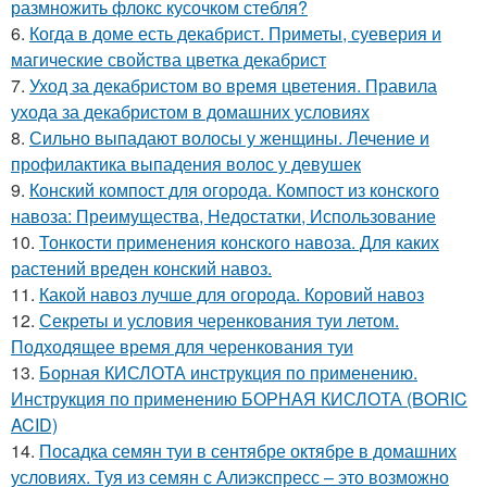
размножить флокс кусочком стебля?
6.
Когда в доме есть декабрист. Приметы, суеверия и
магические свойства цветка декабрист
7.
Уход за декабристом во время цветения. Правила
ухода за декабристом в домашних условиях
8.
Сильно выпадают волосы у женщины. Лечение и
профилактика выпадения волос у девушек
9.
Конский компост для огорода. Компост из конского
навоза: Преимущества, Недостатки, Использование
10.
Тонкости применения конского навоза. Для каких
растений вреден конский навоз.
11.
Какой навоз лучше для огорода. Коровий навоз
12.
Секреты и условия черенкования туи летом.
Подходящее время для черенкования туи
13.
Борная КИСЛОТА инструкция по применению.
Инструкция по применению БОРНАЯ КИСЛОТА (BORIC
ACID)
14.
Посадка семян туи в сентябре октябре в домашних
условиях. Туя из семян с Алиэкспресс – это возможно