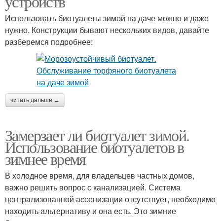
устройств
Использовать биотуалеты зимой на даче можно и даже
нужно. Конструкции бывают нескольких видов, давайте
Жидкость для
Биотуалет с
разберемся подробнее:
биотуалета
подогревом
Биотуалеты для
Биотуалеты в зимнее
непромерзающего
читать дальше →
время
помещения
Замерзает ли биотуалет зимой.
Использование биотуалетов в
зимнее время
В холодное время, для владельцев частных домов,
важно решить вопрос с канализацией. Система
централизованной ассенизации отсутствует, необходимо
находить альтернативу и она есть. Это зимние