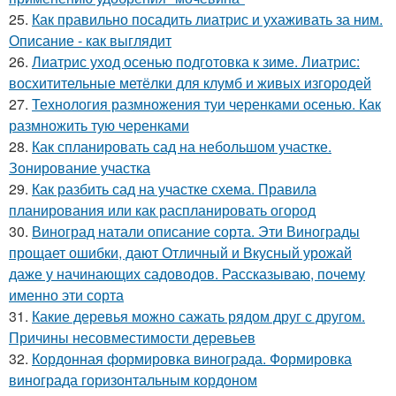
25.
Как правильно посадить лиатрис и ухаживать за ним.
Описание - как выглядит
26.
Лиатрис уход осенью подготовка к зиме. Лиатрис:
восхитительные метёлки для клумб и живых изгородей
27.
Технология размножения туи черенками осенью. Как
размножить тую черенками
28.
Как спланировать сад на небольшом участке.
Зонирование участка
29.
Как разбить сад на участке схема. Правила
планирования или как распланировать огород
30.
Виноград натали описание сорта. Эти Винограды
прощает ошибки, дают Отличный и Вкусный урожай
даже у начинающих садоводов. Рассказываю, почему
именно эти сорта
31.
Какие деревья можно сажать рядом друг с другом.
Причины несовместимости деревьев
32.
Кордонная формировка винограда. Формировка
винограда горизонтальным кордоном