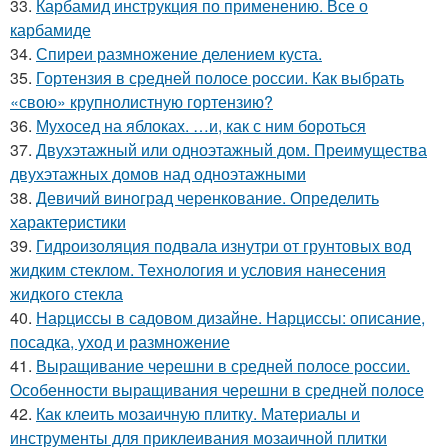
33.
Карбамид инструкция по применению. Все о
карбамиде
34.
Спиреи размножение делением куста.
35.
Гортензия в средней полосе россии. Как выбрать
«свою» крупнолистную гортензию?
36.
Мухосед на яблоках. …и, как с ним бороться
37.
Двухэтажный или одноэтажный дом. Преимущества
двухэтажных домов над одноэтажными
38.
Девичий виноград черенкование. Определить
характеристики
39.
Гидроизоляция подвала изнутри от грунтовых вод
жидким стеклом. Технология и условия нанесения
жидкого стекла
40.
Нарциссы в садовом дизайне. Нарциссы: описание,
посадка, уход и размножение
41.
Выращивание черешни в средней полосе россии.
Особенности выращивания черешни в средней полосе
42.
Как клеить мозаичную плитку. Материалы и
инструменты для приклеивания мозаичной плитки