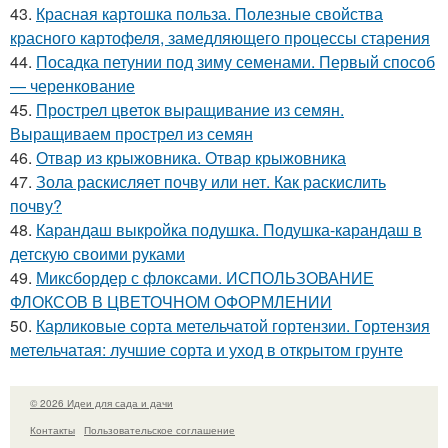
43.
Красная картошка польза. Полезные свойства
красного картофеля, замедляющего процессы старения
44.
Посадка петунии под зиму семенами. Первый способ
— черенкование
45.
Прострел цветок выращивание из семян.
Выращиваем прострел из семян
46.
Отвар из крыжовника. Отвар крыжовника
47.
Зола раскисляет почву или нет. Как раскислить
почву?
48.
Карандаш выкройка подушка. Подушка-карандаш в
детскую своими руками
49.
Миксбордер с флоксами. ИСПОЛЬЗОВАНИЕ
ФЛОКСОВ В ЦВЕТОЧНОМ ОФОРМЛЕНИИ
50.
Карликовые сорта метельчатой гортензии. Гортензия
метельчатая: лучшие сорта и уход в открытом грунте
© 2026 Идеи для сада и дачи
Контакты
Пользовательское соглашение