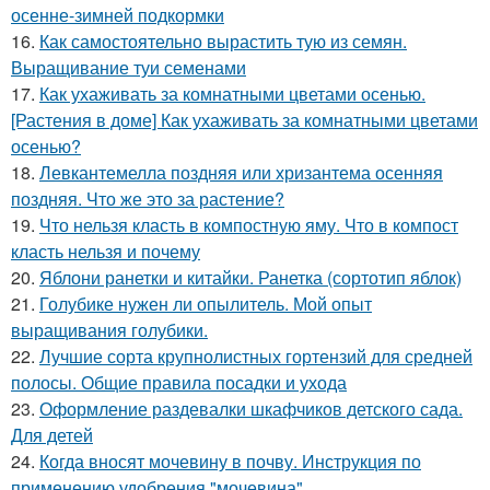
осенне-зимней подкормки
16.
Как самостоятельно вырастить тую из семян.
Выращивание туи семенами
17.
Как ухаживать за комнатными цветами осенью.
[Растения в доме] Как ухаживать за комнатными цветами
осенью?
18.
Левкантемелла поздняя или хризантема осенняя
поздняя. Что же это за растение?
19.
Что нельзя класть в компостную яму. Что в компост
класть нельзя и почему
20.
Яблони ранетки и китайки. Ранетка (сортотип яблок)
21.
Голубике нужен ли опылитель. Мой опыт
выращивания голубики.
22.
Лучшие сорта крупнолистных гортензий для средней
полосы. Общие правила посадки и ухода
23.
Оформление раздевалки шкафчиков детского сада.
Для детей
24.
Когда вносят мочевину в почву. Инструкция по
применению удобрения "мочевина"