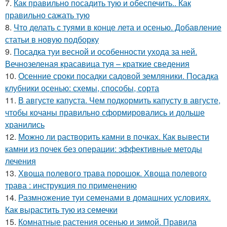
7.
Как правильно посадить тую и обеспечить.. Как
правильно сажать тую
8.
Что делать с туями в конце лета и осенью. Добавление
статьи в новую подборку
9.
Посадка туи весной и особенности ухода за ней.
Вечнозеленая красавица туя – краткие сведения
10.
Осенние сроки посадки садовой земляники. Посадка
клубники осенью: схемы, способы, сорта
11.
В августе капуста. Чем подкормить капусту в августе,
чтобы кочаны правильно сформировались и дольше
хранились
12.
Можно ли растворить камни в почках. Как вывести
камни из почек без операции: эффективные методы
лечения
13.
Хвоща полевого трава порошок. Хвоща полевого
трава : инструкция по применению
14.
Размножение туи семенами в домашних условиях.
Как вырастить тую из семечки
15.
Комнатные растения осенью и зимой. Правила