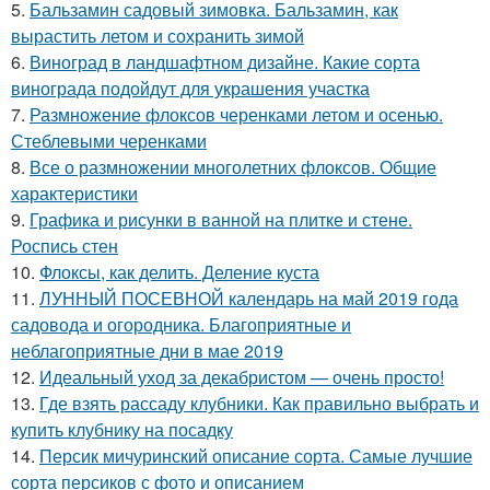
5.
Бальзамин садовый зимовка. Бальзамин, как
вырастить летом и сохранить зимой
6.
Виноград в ландшафтном дизайне. Какие сорта
винограда подойдут для украшения участка
7.
Размножение флоксов черенками летом и осенью.
Стеблевыми черенками
8.
Все о размножении многолетних флоксов. Общие
характеристики
9.
Графика и рисунки в ванной на плитке и стене.
Роспись стен
10.
Флоксы, как делить. Деление куста
11.
ЛУННЫЙ ПОСЕВНОЙ календарь на май 2019 года
садовода и огородника. Благоприятные и
неблагоприятные дни в мае 2019
12.
Идеальный уход за декабристом — очень просто!
13.
Где взять рассаду клубники. Как правильно выбрать и
купить клубнику на посадку
14.
Персик мичуринский описание сорта. Самые лучшие
сорта персиков с фото и описанием