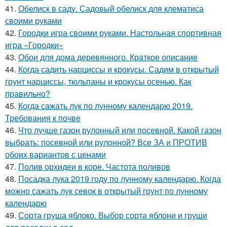
41.
Обелиск в саду. Садовый обелиск для клематиса
своими руками
42.
Городки игра своими руками. Настольная спортивная
игра «Городки»
43.
Обои для дома деревянного. Краткое описание
44.
Когда садить нарциссы и крокусы. Садим в открытый
грунт нарциссы, тюльпаны и крокусы осенью. Как
правильно?
45.
Когда сажать лук по лунному календарю 2019.
Требования к почве
46.
Что лучше газон рулонный или посевной. Какой газон
выбрать: посевной или рулонной? Все ЗА и ПРОТИВ
обоих вариантов с ценами
47.
Полив орхидеи в коре. Частота поливов
48.
Посадка лука 2019 году по лунному календарю. Когда
можно сажать лук севок в открытый грунт по лунному
календарю
49.
Сорта груша яблоко. Выбор сорта яблони и груши