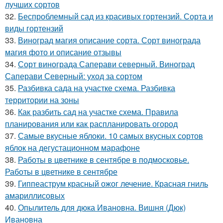
лучших сортов
32.
Беспроблемный сад из красивых гортензий. Сорта и
виды гортензий
33.
Виноград магия описание сорта. Сорт винограда
магия фото и описание отзывы
34.
Сорт винограда Саперави северный. Виноград
Саперави Северный: уход за сортом
35.
Разбивка сада на участке схема. Разбивка
территории на зоны
36.
Как разбить сад на участке схема. Правила
планирования или как распланировать огород
37.
Самые вкусные яблоки. 10 самых вкусных сортов
яблок на дегустационном марафоне
38.
Работы в цветнике в сентябре в подмосковье.
Работы в цветнике в сентябре
39.
Гиппеаструм красный ожог лечение. Красная гниль
амариллисовых
40.
Опылитель для дюка Ивановна. Вишня (Дюк)
Ивановна