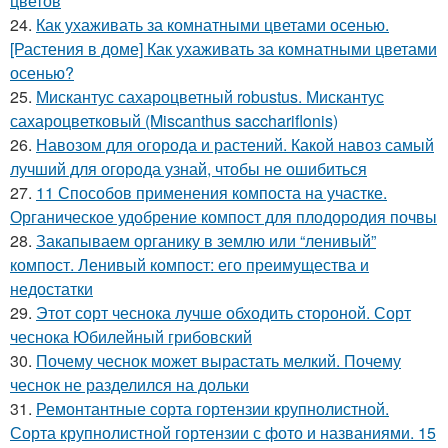
цветов
24.
Как ухаживать за комнатными цветами осенью.
[Растения в доме] Как ухаживать за комнатными цветами
осенью?
25.
Мискантус сахароцветный robustus. Мискантус
сахароцветковый (Miscanthus sacchariflonis)
26.
Навозом для огорода и растений. Какой навоз самый
лучший для огорода узнай, чтобы не ошибиться
27.
11 Способов применения компоста на участке.
Органическое удобрение компост для плодородия почвы
28.
Закапываем органику в землю или “ленивый”
компост. Ленивый компост: его преимущества и
недостатки
29.
Этот сорт чеснока лучше обходить стороной. Сорт
чеснока Юбилейный грибовский
30.
Почему чеснок может вырастать мелкий. Почему
чеснок не разделился на дольки
31.
Ремонтантные сорта гортензии крупнолистной.
Сорта крупнолистной гортензии с фото и названиями. 15