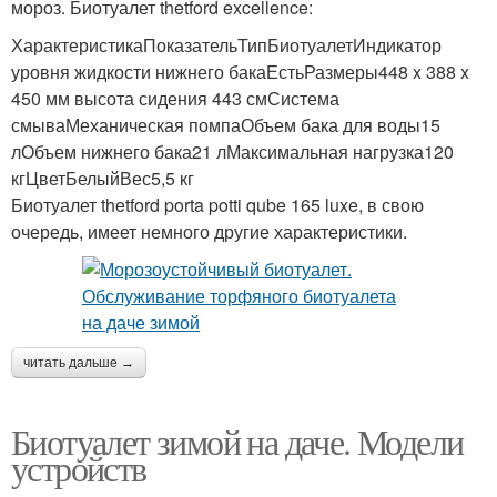
мороз. Биотуалет thetford excellence:
ХарактеристикаПоказательТипБиотуалетИндикатор
уровня жидкости нижнего бакаЕстьРазмеры448 x 388 x
450 мм высота сидения 443 смСистема
смываМеханическая помпаОбъем бака для воды15
лОбъем нижнего бака21 лМаксимальная нагрузка120
кгЦветБелыйВес5,5 кг
Биотуалет thetford porta potti qube 165 luxe, в свою
очередь, имеет немного другие характеристики.
читать дальше →
Биотуалет зимой на даче. Модели
устройств