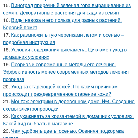
15.
Виноград приречный зеленая гора выращивание из
семян. Декоративные растения для сада из семян
16.
Виды навоза и его польза для разных растений.
Коровий помет
17.
Как размножить тую черенками летом и осенью –
подробная инструкция
18.
Условия содержания цикламена. Цикламен уход в
домашних условиях
19.
Псориаз и современные методы его лечения.
Эффективность менее современных методов лечения
псориаза
20.
Уход за стареющей кожей. По каким причинам
происходит преждевременное старение кожи?
21.
Монтаж электрики в деревянном доме. №4. Создание
схемы электропроводки
22.
Как ухаживать за хризантемой в домашних условиях.
Какой вид выбрать в магазине
23.
Чем удобрить цветы осенью. Осенняя подкормка