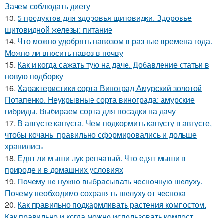
Зачем соблюдать диету
13.
5 продуктов для здоровья щитовидки. Здоровье
щитовидной железы: питание
14.
Что можно удобрять навозом в разные времена года.
Можно ли вносить навоз в почву
15.
Как и когда сажать тую на даче. Добавление статьи в
новую подборку
16.
Характеристики сорта Виноград Амурский золотой
Потапенко. Неукрывные сорта винограда: амурские
гибриды. Выбираем сорта для посадки на дачу
17.
В августе капуста. Чем подкормить капусту в августе,
чтобы кочаны правильно сформировались и дольше
хранились
18.
Едят ли мыши лук репчатый. Что едят мыши в
природе и в домашних условиях
19.
Почему не нужно выбрасывать чесночную шелуху.
Почему необходимо сохранять шелуху от чеснока
20.
Как правильно подкармливать растения компостом.
Как правильно и когда можно использовать компост