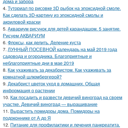
дома и забора
4.
Туториал по рисовке 3D рыбок на эпоксидной смоле.
Как сделать 3D-картину из эпоксидной смолы и
акриловой краски
5.
Аквариум рисунок для детей карандашом. 5 занятие.
Рисуем АКВАРИУМ
6.
Флоксы, как делить. Деление куста
7.
ЛУННЫЙ ПОСЕВНОЙ календарь на май 2019 года
садовода и огородника. Благоприятные и
неблагоприятные дни в мае 2019
8.
Как ухаживать за декабристом. Как ухаживать за
комнатной шлюмбергерой?
9.
Декабрист цветок уход в домашних. Общая
информация о растении
10.
Как посадить и развести девичий виноград на своем
участке. Девичий виноград — выращивание
11.
Вырастить помидоры дома. Помидоры на
подоконнике от А до Я
12.
Питание для профилактики и лечения панкреатита.