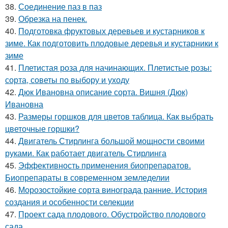
38.
Соединение паз в паз
39.
Обрезка на пенек.
40.
Подготовка фруктовых деревьев и кустарников к
зиме. Как подготовить плодовые деревья и кустарники к
зиме
41.
Плетистая роза для начинающих. Плетистые розы:
сорта, советы по выбору и уходу
42.
Дюк Ивановна описание сорта. Вишня (Дюк)
Ивановна
43.
Размеры горшков для цветов таблица. Как выбрать
цветочные горшки?
44.
Двигатель Стирлинга большой мощности своими
руками. Как работает двигатель Стирлинга
45.
Эффективность применения биопрепаратов.
Биопрепараты в современном земледелии
46.
Морозостойкие сорта винограда ранние. История
создания и особенности селекции
47.
Проект сада плодового. Обустройство плодового
сада