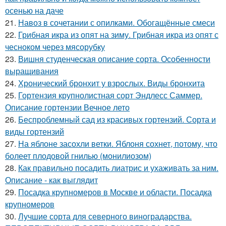
осенью на даче
21.
Навоз в сочетании с опилками. Обогащённые смеси
22.
Грибная икра из опят на зиму. Грибная икра из опят с
чесноком через мясорубку
23.
Вишня студенческая описание сорта. Особенности
выращивания
24.
Хронический бронхит у взрослых. Виды бронхита
25.
Гортензия крупнолистная сорт Эндлесс Саммер.
Описание гортензии Вечное лето
26.
Беспроблемный сад из красивых гортензий. Сорта и
виды гортензий
27.
На яблоне засохли ветки. Яблоня сохнет, потому, что
болеет плодовой гнилью (монилиозом)
28.
Как правильно посадить лиатрис и ухаживать за ним.
Описание - как выглядит
29.
Посадка крупномеров в Москве и области. Посадка
крупномеров
30.
Лучшие сорта для северного виноградарства.