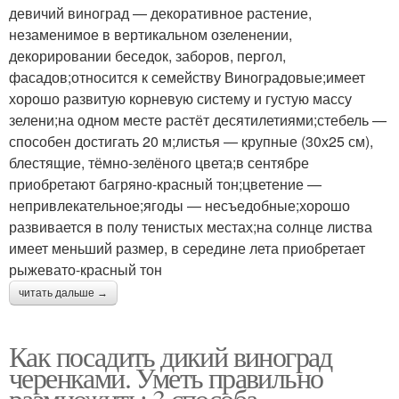
девичий виноград — декоративное растение,
незаменимое в вертикальном озеленении,
декорировании беседок, заборов, пергол,
фасадов;относится к семейству Виноградовые;имеет
хорошо развитую корневую систему и густую массу
зелени;на одном месте растёт десятилетиями;стебель —
способен достигать 20 м;листья — крупные (30х25 см),
блестящие, тёмно-зелёного цвета;в сентябре
приобретают багряно-красный тон;цветение —
непривлекательное;ягоды — несъедобные;хорошо
развивается в полу тенистых местах;на солнце листва
имеет меньший размер, в середине лета приобретает
рыжевато-красный тон
читать дальше →
Как посадить дикий виноград
черенками. Уметь правильно
размножить: 3 способа