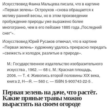
Искусствовед Фаина Мальцева писала, что в картине
«Первая зелень» Остроухов «снова обращается к
мотиву ранней весны, но в этом произведении
пробуждение природы уже выражено более
многогранно, чем в его пейзаже 1885 года „Последний
снег“»
.
Искусствовед Юрий Русаков отмечал, что в картине
«Первая зелень» художнику удалось прекрасно передать
«свежесть и холодок, разлитые в природе»
.
М.
: Государственное издательство изобразительного
искусства , 1962. — 68 с.
М.
: Красная площадь,
2006. — Т. 4: Живопись второй половины XIX века,
книга 2, Н—Я. — 560 с. — ISBN 5-900743-22-5 .
Первая зелень на даче, что растёт.
Какие пряные травы можно
вырастить на своем огороде