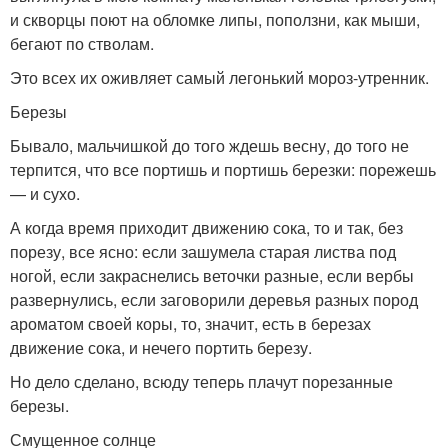
и скворцы поют на обломке липы, поползни, как мыши,
бегают по стволам.
Это всех их оживляет самый легонький мороз-утренник.
Березы
Бывало, мальчишкой до того ждешь весну, до того не
терпится, что все портишь и портишь березки: порежешь
— и сухо.
А когда время приходит движению сока, то и так, без
порезу, все ясно: если зашумела старая листва под
ногой, если закраснелись веточки разные, если вербы
развернулись, если заговорили деревья разных пород
ароматом своей коры, то, значит, есть в березах
движение сока, и нечего портить березу.
Но дело сделано, всюду теперь плачут порезанные
березы.
Смущенное солнце