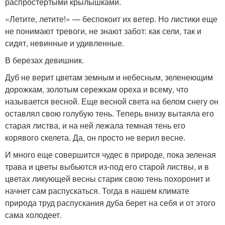
распростертыми крылышками.
«Летите, летите!» — беспокоит их ветер. Но листики еще
не понимают тревоги, не знают забот: как сели, так и
сидят, невинные и удивленные.
В березах девишник.
Дуб не верит цветам земным и небесным, зеленеющим
дорожкам, золотым сережкам ореха и всему, что
называется весной. Еще весной света на белом снегу он
оставлял свою голубую тень. Теперь внизу вытаяла его
старая листва, и на ней лежала темная тень его
корявого скелета. Да, он просто не верил весне.
И много еще совершится чудес в природе, пока зеленая
трава и цветы выбьются из-под его старой листвы, и в
цветах ликующей весны старик свою тень похоронит и
начнет сам распускаться. Тогда в нашем климате
природа труд распускания дуба берет на себя и от этого
сама холодеет.