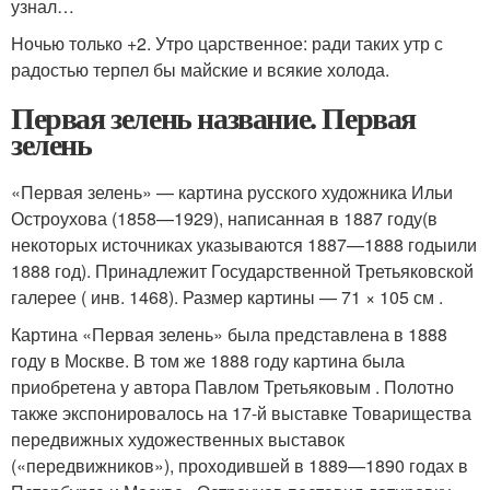
узнал…
Ночью только +2. Утро царственное: ради таких утр с
радостью терпел бы майские и всякие холода.
Первая зелень название. Первая
зелень
«Первая зелень» — картина русского художника Ильи
Остроухова (1858—1929), написанная в 1887 году
(в
некоторых источниках указываются 1887—1888 годы
или
1888 год
). Принадлежит Государственной Третьяковской
галерее ( инв. 1468). Размер картины — 71 × 105 см
.
Картина «Первая зелень» была представлена в 1888
году в Москве
. В том же 1888 году картина была
приобретена у автора Павлом Третьяковым . Полотно
также экспонировалось на 17-й выставке Товарищества
передвижных художественных выставок
(«передвижников»), проходившей в 1889—1890 годах в