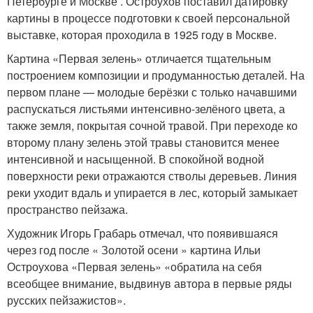
Петербурге и Москве . Остроухов поставил датировку
картины в процессе подготовки к своей персональной
выставке, которая проходила в 1925 году в Москве
.
Картина «Первая зелень» отличается тщательным
построением композиции и продуманностью деталей. На
первом плане — молодые берёзки с только начавшими
распускаться листьями интенсивно-зелёного цвета, а
также земля, покрытая сочной травой. При переходе ко
второму плану зелень этой травы становится менее
интенсивной и насыщенной. В спокойной водной
поверхности реки отражаются стволы деревьев. Линия
реки уходит вдаль и упирается в лес, который замыкает
пространство пейзажа
.
Художник Игорь Грабарь отмечал, что появившаяся
через год после « Золотой осени » картина Ильи
Остроухова «Первая зелень» «обратила на себя
всеобщее внимание, выдвинув автора в первые ряды
русских пейзажистов»
.