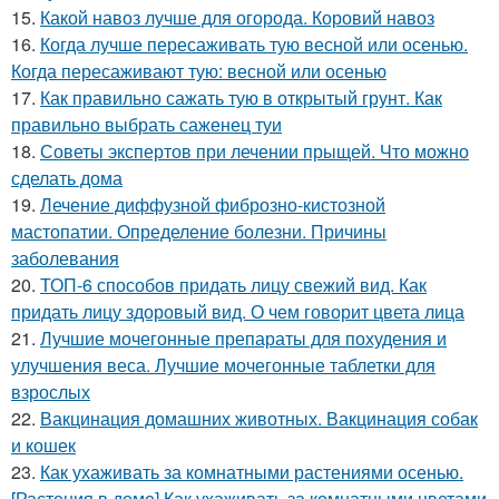
15.
Какой навоз лучше для огорода. Коровий навоз
16.
Когда лучше пересаживать тую весной или осенью.
Когда пересаживают тую: весной или осенью
17.
Как правильно сажать тую в открытый грунт. Как
правильно выбрать саженец туи
18.
Советы экспертов при лечении прыщей. Что можно
сделать дома
19.
Лечение диффузной фиброзно-кистозной
мастопатии. Определение болезни. Причины
заболевания
20.
ТОП-6 способов придать лицу свежий вид. Как
придать лицу здоровый вид. О чем говорит цвета лица
21.
Лучшие мочегонные препараты для похудения и
улучшения веса. Лучшие мочегонные таблетки для
взрослых
22.
Вакцинация домашних животных. Вакцинация собак
и кошек
23.
Как ухаживать за комнатными растениями осенью.
[Растения в доме] Как ухаживать за комнатными цветами