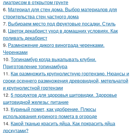
лиатрисом в открытом грунте
6.
Материал для стен дома. Выбор материалов для
строительства стен частного дома
7.
Выбираем место под фруктовые посадки. Стиль
8.
Цветок декабрист уход в домашних условиях. Как
поливать декабрист
9.
Размножение дикого винограда черенками.
Черенками
10.
Топинамбур когда выкапывать клубни.
Приготовление топинамбура
11.
Как размножить крупнолистную гортензию. Нюансы и
сроки осеннего размножения древовидной, метельчатой
и крупнолистной гортензии
12.
5 продуктов для здоровья щитовидки. Здоровье
щитовидной железы: питание
13.
Куриный помет, как удобрение. Плюсы
использования куриного помета в огороде
14.
Какой тканью красить яйца. Как покрасить яйца
лоскутами?