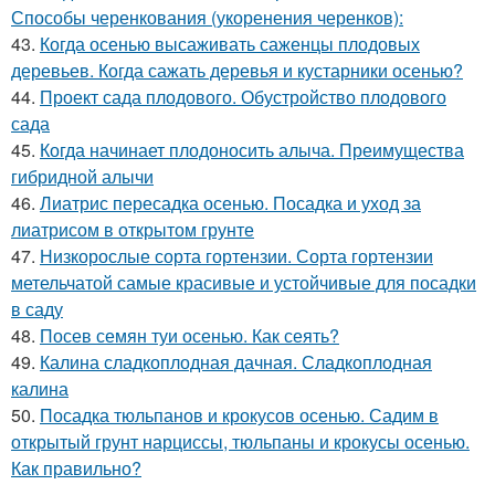
Способы черенкования (укоренения черенков):
43.
Когда осенью высаживать саженцы плодовых
деревьев. Когда сажать деревья и кустарники осенью?
44.
Проект сада плодового. Обустройство плодового
сада
45.
Когда начинает плодоносить алыча. Преимущества
гибридной алычи
46.
Лиатрис пересадка осенью. Посадка и уход за
лиатрисом в открытом грунте
47.
Низкорослые сорта гортензии. Сорта гортензии
метельчатой самые красивые и устойчивые для посадки
в саду
48.
Посев семян туи осенью. Как сеять?
49.
Калина сладкоплодная дачная. Сладкоплодная
калина
50.
Посадка тюльпанов и крокусов осенью. Садим в
открытый грунт нарциссы, тюльпаны и крокусы осенью.
Как правильно?