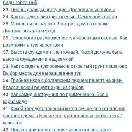
виды гортензий
33.
Пионы дважды цветущие. Древовидные пионы
34.
Как посадить лиатрис осенью. Семенной способ
35.
Можно ли вырастить Лиатрис дома в горшке.
Лиатрис посадка и уход
36.
Технология размножения туи черенками осенью. Как
размножить тую черенками
37.
Высота фундамент ленточный. Какой должна быть
высота фундамента над землёй
38.
Как посадить тую осенью в открытый грунт пошагово.
Выбор места для выращивания туи
39.
Грибная икра с болгарским перцем рецепт на зиму.
Классический рецепт икры из грибов
40.
Карбамид инструкция по применению. Все о
карбамиде
41.
Какой твердотопливный котел лучше для отопления
частного дома. Лучшие твердотопливные котлы цена/
качество
42.
Подготавливаем осенние черенки к выставке.