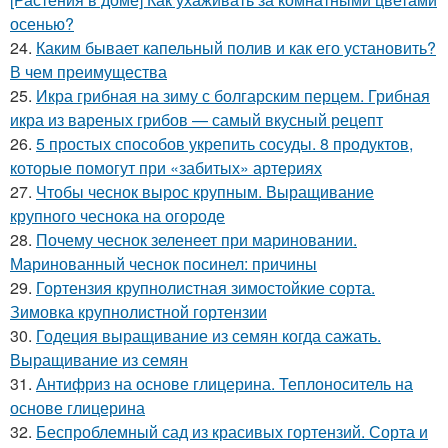
осенью?
24.
Каким бывает капельный полив и как его установить?
В чем преимущества
25.
Икра грибная на зиму с болгарским перцем. Грибная
икра из вареных грибов — самый вкусный рецепт
26.
5 простых способов укрепить сосуды. 8 продуктов,
которые помогут при «забитых» артериях
27.
Чтобы чеснок вырос крупным. Выращивание
крупного чеснока на огороде
28.
Почему чеснок зеленеет при мариновании.
Маринованный чеснок посинел: причины
29.
Гортензия крупнолистная зимостойкие сорта.
Зимовка крупнолистной гортензии
30.
Годеция выращивание из семян когда сажать.
Выращивание из семян
31.
Антифриз на основе глицерина. Теплоноситель на
основе глицерина
32.
Беспроблемный сад из красивых гортензий. Сорта и