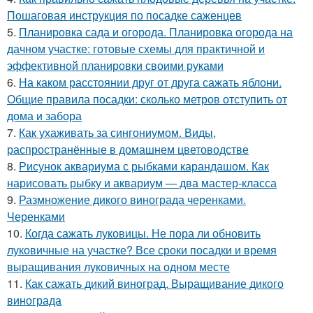
Пошаговая инструкция по посадке саженцев
5.
Планировка сада и огорода. Планировка огорода на
дачном участке: готовые схемы для практичной и
эффективной планировки своими руками
6.
На каком расстоянии друг от друга сажать яблони.
Общие правила посадки: сколько метров отступить от
дома и забора
7.
Как ухаживать за сингониумом. Виды,
распространённые в домашнем цветоводстве
8.
Рисунок аквариума с рыбками карандашом. Как
нарисовать рыбку и аквариум — два мастер-класса
9.
Размножение дикого винограда черенками.
Черенками
10.
Когда сажать луковицы. Не пора ли обновить
луковичные на участке? Все сроки посадки и время
выращивания луковичных на одном месте
11.
Как сажать дикий виноград. Выращивание дикого
винограда