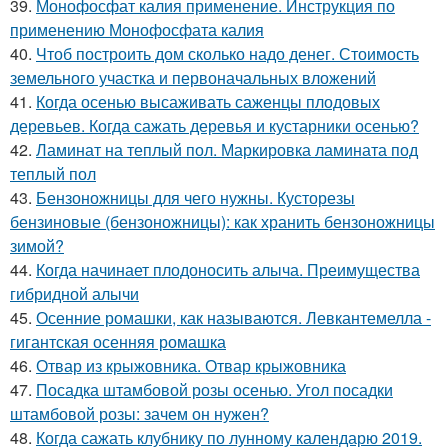
39.
Монофосфат калия применение. Инструкция по
применению Монофосфата калия
40.
Чтоб построить дом сколько надо денег. Стоимость
земельного участка и первоначальных вложений
41.
Когда осенью высаживать саженцы плодовых
деревьев. Когда сажать деревья и кустарники осенью?
42.
Ламинат на теплый пол. Маркировка ламината под
теплый пол
43.
Бензоножницы для чего нужны. Кусторезы
бензиновые (бензоножницы): как хранить бензоножницы
зимой?
44.
Когда начинает плодоносить алыча. Преимущества
гибридной алычи
45.
Осенние ромашки, как называются. Левкантемелла -
гигантская осенняя ромашка
46.
Отвар из крыжовника. Отвар крыжовника
47.
Посадка штамбовой розы осенью. Угол посадки
штамбовой розы: зачем он нужен?
48.
Когда сажать клубнику по лунному календарю 2019.