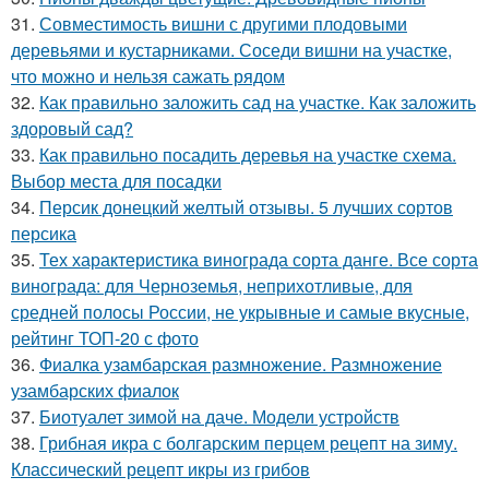
31.
Совместимость вишни с другими плодовыми
деревьями и кустарниками. Соседи вишни на участке,
что можно и нельзя сажать рядом
32.
Как правильно заложить сад на участке. Как заложить
здоровый сад?
33.
Как правильно посадить деревья на участке схема.
Выбор места для посадки
34.
Персик донецкий желтый отзывы. 5 лучших сортов
персика
35.
Тех характеристика винограда сорта данге. Все сорта
винограда: для Черноземья, неприхотливые, для
средней полосы России, не укрывные и самые вкусные,
рейтинг ТОП-20 с фото
36.
Фиалка узамбарская размножение. Размножение
узамбарских фиалок
37.
Биотуалет зимой на даче. Модели устройств
38.
Грибная икра с болгарским перцем рецепт на зиму.
Классический рецепт икры из грибов