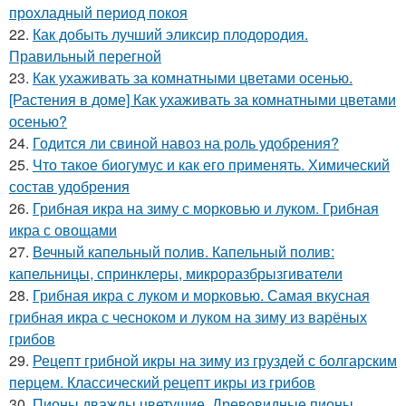
прохладный период покоя
22.
Как добыть лучший эликсир плодородия.
Правильный перегной
23.
Как ухаживать за комнатными цветами осенью.
[Растения в доме] Как ухаживать за комнатными цветами
осенью?
24.
Годится ли свиной навоз на роль удобрения?
25.
Что такое биогумус и как его применять. Химический
состав удобрения
26.
Грибная икра на зиму с морковью и луком. Грибная
икра с овощами
27.
Вечный капельный полив. Капельный полив:
капельницы, спринклеры, микроразбрызгиватели
28.
Грибная икра с луком и морковью. Самая вкусная
грибная икра с чесноком и луком на зиму из варёных
грибов
29.
Рецепт грибной икры на зиму из груздей с болгарским
перцем. Классический рецепт икры из грибов
30.
Пионы дважды цветущие. Древовидные пионы