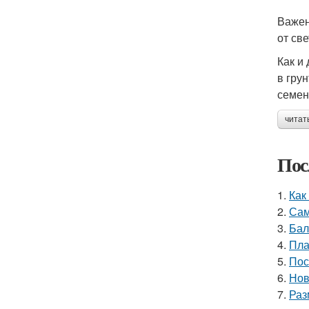
Важен
от св
Как и
в гру
семен
читат
Пос
1.
Как
2.
Сам
3.
Бал
4.
Пла
5.
Пос
6.
Нов
7.
Раз