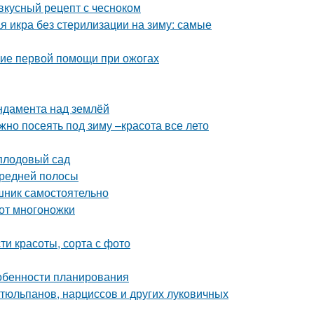
 вкусный рецепт с чесноком
я икра без стерилизации на зиму: самые
ние первой помощи при ожогах
ндамента над землёй
жно посеять под зиму –красота все лето
плодовый сад
Средней полосы
шник самостоятельно
 от многоножки
ти красоты, сорта с фото
Особенности планирования
тюльпанов, нарциссов и других луковичных