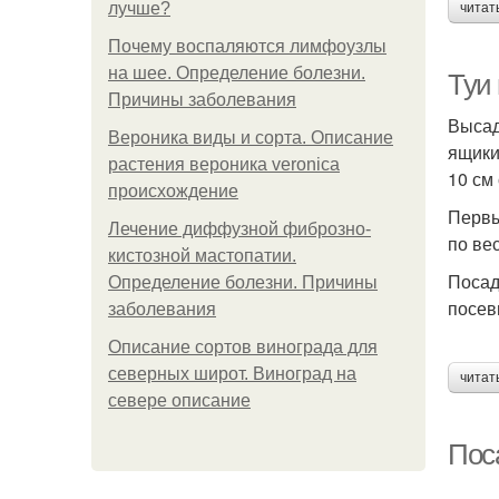
лучше?
читат
Почему воспаляются лимфоузлы
на шее. Определение болезни.
Туи
Причины заболевания
Высад
Вероника виды и сорта. Описание
ящики
растения вероника veronica
10 см
происхождение
Первы
Лечение диффузной фиброзно-
по ве
кистозной мастопатии.
Посад
Определение болезни. Причины
посев
заболевания
Описание сортов винограда для
северных широт. Виноград на
читат
севере описание
Пос