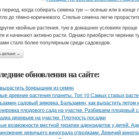
 период, когда собирать семена туи — осенью или в конце л
етло до тёмно-коричневого. Спелые семена легче прорастит
 другие хвойные растения, тую в домашних условиях прощ
нте и начинают активно расти. Однако приобрести черенки т
ами стало более популярным среди садоводов.
ь дальше →
ледние обновления на сайте:
 вырастить боярышник из семян
ые древние растения планеты. Топ 10 Самых старых раст
ьзамин садовый зимовка. Бальзамин, как вырастить летом 
нировка плодового сада на участке. Разбиваем плодовый с
адка деревьев на участке. Плотность посадки
ые возможности местной терапии аденоидитов у детей. Ад
множение девичьего винограда отводками. Девичий виногра