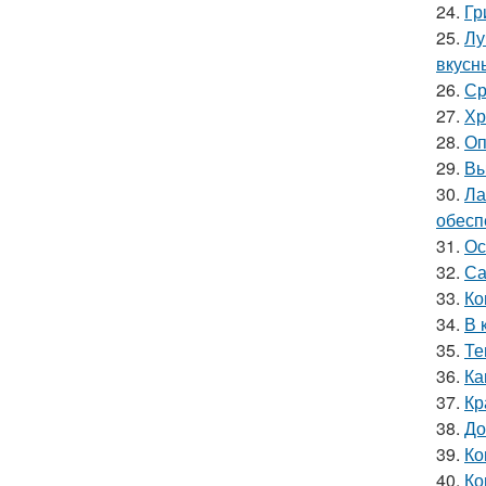
24.
Гр
25.
Лу
вкусн
26.
Ср
27.
Хр
28.
Оп
29.
Вы
30.
Ла
обесп
31.
Ос
32.
Са
33.
Ко
34.
В 
35.
Те
36.
Ка
37.
Кр
38.
До
39.
Ко
40.
Ко