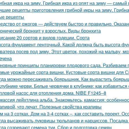
ибная икра на зиму. Грибная икра из опят на зиму — самый
чшие рецепты приготовления грибной икры на зиму. Грибна
ые рецепты
едство от ожогов ― действуем быстро и правильно. Оказа
онический бронхит у взрослых. Виды бронхита
исание 20 сортов и видов годеции. Сорта
сота фундамент ленточный. Какой должна быть высота фу
ватера посев под зиму. Этот цветок, похожий на мальву, мо
ечена
новные принципы планировки плодового сада. Разбиваем 
мые урожайные сорта вишни. Кустовые сорта вишни для 
гда можно пересаживать боярышник. Как вырастить бояры
клубнике черви. Белые червячки в клубнике: как избавиться
пловой насос для отопления дома. NIBE F1245–8
массия лейхтлина альба. Знакомьтесь, камассия: особеннос
апивой, что лечат. Полезные свойства крапивы
м на 3 сотках. Дом на 3-4 сотках –, как составить проект. 
гда высаживать луковицы тюльпанов и нарциссов. Посадка 
гда созревают семена туи. Сбор и подготовка семян