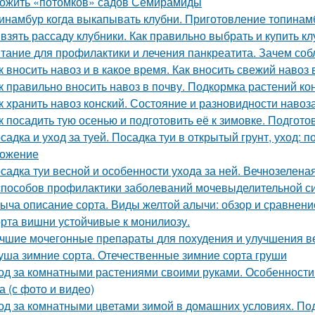
ожить «потомков» садов Семирамиды
инамбур когда выкапывать клубни. Приготовление топинам
 взять рассаду клубники. Как правильно выбрать и купить кл
тание для профилактики и лечения панкреатита. Зачем соб
к вносить навоз и в какое время. Как вносить свежий навоз
к правильно вносить навоз в почву. Подкормка растений к
к хранить навоз конский. Состояние и разновидности навоз
к посадить тую осенью и подготовить её к зимовке. Подготов
садка и уход за туей. Посадка туи в открытый грунт, уход: п
ожение
садка туи весной и особенности ухода за ней. Вечнозелена
способов профилактики заболеваний мочевыделительной с
ыча описание сорта. Виды желтой алычи: обзор и сравнени
рта вишни устойчивые к монилиозу.
чшие мочегонные препараты для похудения и улучшения ве
уша зимние сорта. Отечественные зимние сорта груши
од за комнатными растениями своими руками. Особенности
а (с фото и видео)
од за комнатными цветами зимой в домашних условиях. Под