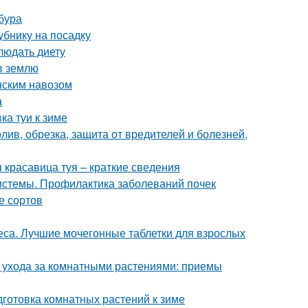
бура
убнику на посадку
людать диету
 в землю
онским навозом
а
ка туи к зиме
олив, обрезка, защита от вредителей и болезней,
я красавица туя – краткие сведения
истемы. Профилактика заболеваний почек
е сортов
са. Лучшие мочегонные таблетки для взрослых
 ухода за комнатными растениями: приемы
готовка комнатных растений к зиме