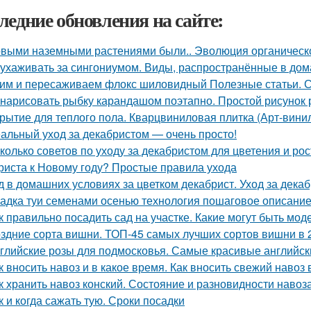
ледние обновления на сайте:
выми наземными растениями были.. Эволюция органическог
 ухаживать за сингониумом. Виды, распространённые в до
им и пересаживаем флокс шиловидный Полезные статьи. С
 нарисовать рыбку карандашом поэтапно. Простой рисунок
рытие для теплого пола. Кварцвиниловая плитка (Арт-винил
альный уход за декабристом — очень просто!
колько советов по уходу за декабристом для цветения и рос
риста к Новому году? Простые правила ухода
д в домашних условиях за цветком декабрист. Уход за дека
адка туи семенами осенью технология пошаговое описание
к правильно посадить сад на участке. Какие могут быть мо
здние сорта вишни. ТОП-45 самых лучших сортов вишни в 
глийские розы для подмосковья. Самые красивые английски
к вносить навоз и в какое время. Как вносить свежий навоз
к хранить навоз конский. Состояние и разновидности навоз
к и когда сажать тую. Сроки посадки