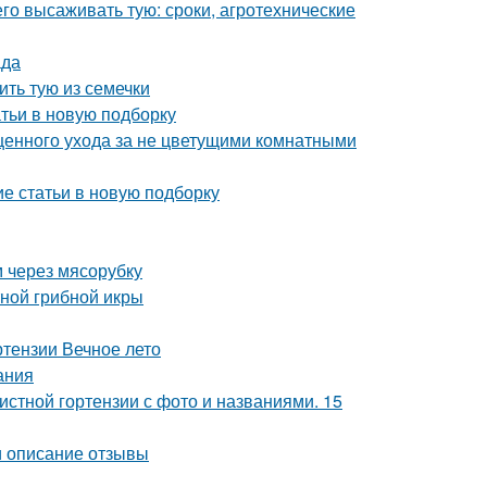
его высаживать тую: сроки, агротехнические
ада
ть тую из семечки
атьи в новую подборку
ценного ухода за не цветущими комнатными
ие статьи в новую подборку
м через мясорубку
тной грибной икры
ртензии Вечное лето
ания
истной гортензии с фото и названиями. 15
и описание отзывы