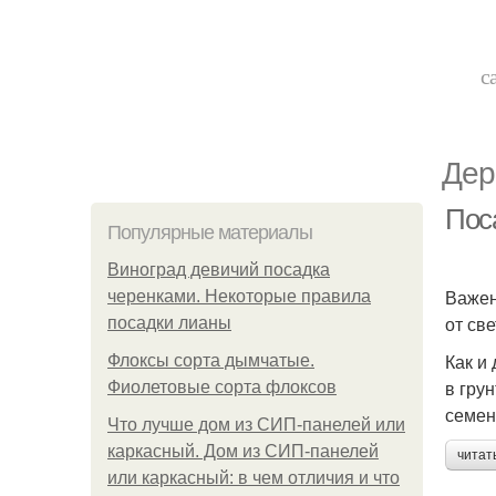
с
Дер
Пос
Популярные материалы
Виноград девичий посадка
Важен
черенками. Некоторые правила
от св
посадки лианы
Как и
Флоксы сорта дымчатые.
в гру
Фиолетовые сорта флоксов
семен
Что лучше дом из СИП-панелей или
каркасный. Дом из СИП-панелей
читат
или каркасный: в чем отличия и что