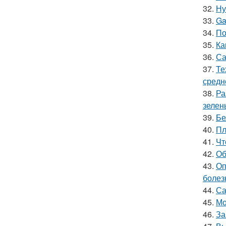
32.
Ну
33.
Ga
34.
По
35.
Ка
36.
Са
37.
Те
средн
38.
Ра
зелен
39.
Бе
40.
Пл
41.
Чт
42.
Об
43.
Оп
болез
44.
Са
45.
Мо
46.
За