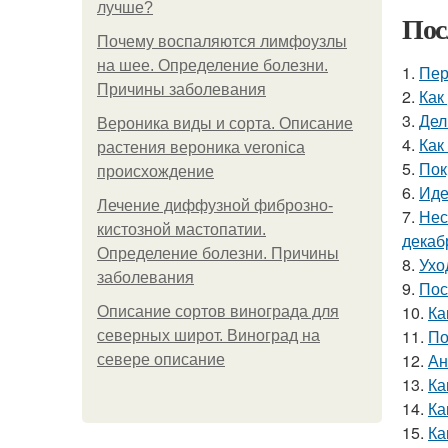
лучше?
Пос
Почему воспаляются лимфоузлы
на шее. Определение болезни.
1.
Пер
Причины заболевания
2.
Как
3.
Дел
Вероника виды и сорта. Описание
4.
Как
растения вероника veronica
5.
Пок
происхождение
6.
Иде
Лечение диффузной фиброзно-
7.
Нес
кистозной мастопатии.
декаб
Определение болезни. Причины
8.
Ухо
заболевания
9.
Пос
10.
Ка
Описание сортов винограда для
11.
По
северных широт. Виноград на
12.
Ан
севере описание
13.
Ка
14.
Ка
15.
Ка