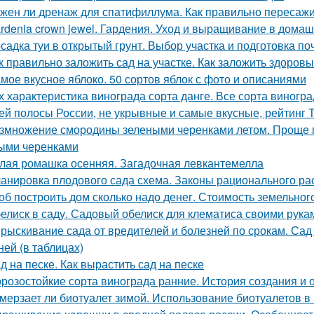
жен ли дренаж для спатифиллума. Как правильно пересаж
rdenia crown jewel. Гардения. Уход и выращивание в дома
садка туи в открытый грунт. Выбор участка и подготовка п
к правильно заложить сад на участке. Как заложить здоров
мое вкусное яблоко. 50 сортов яблок с фото и описаниями
х характеристика винограда сорта данге. Все сорта виногр
ей полосы России, не укрывные и самые вкусные, рейтинг 
змножение смородины зелеными черенками летом. Проще 
ыми черенками
лая ромашка осенняя. Загадочная левкантемелла
анировка плодового сада схема. Законы рационального р
об построить дом сколько надо денег. Стоимость земельно
елиск в саду. Садовый обелиск для клематиса своими рука
рыскивание сада от вредителей и болезней по срокам. Сад
ней (в таблицах)
д на песке. Как вырастить сад на песке
розостойкие сорта винограда ранние. История создания и 
мерзает ли биотуалет зимой. Использование биотуалетов в