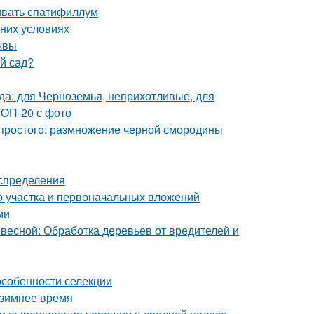
ивать спатифиллум
шних условиях
очвы
ый сад?
ада: для Черноземья, неприхотливые, для
ТОП-20 с фото
простого: размножение черной смородины
аспределения
го участка и первоначальных вложений
ми
 весной: Обработка деревьев от вредителей и
особенности селекции
 зимнее время