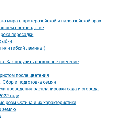
о мира в протерозойской и палеозойской эрах
машнем цветоводстве
роки пересадки
 рыбки
 или гибкий ламинат)
та. Как получить роскошное цветение
бристом после цветения
. Сбор и подготовка семян
дели проведения распланировки сада и огорода
2022 году
е розы Остина и их характеристики
 в землю
а