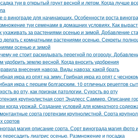
садка туи в открытый грунт весной и летом. Когда лучше вс
ла
е о винограде для начинающих. Особенности роста виногр
змножение туи семенами в домашних условиях. Как вырасти
к ухаживать за растениями осенью и зимой. Добавление ст
о делать с комнатными растениями осенью. Секреты полно
ниями осенью и зимой
чему не стоит раскидывать перегной по огороду. Добавлен
м удобрить землю весной. Когда вносить удобрения
правила внесения навоза. Виды навоза: какой брать
ибная икра из опят на зиму. Грибная икра из опят с чесноко
ибная икра с перцем болгарским. 10 отличных рецептов сы
хость во рту, как признак патологии. Сухость во рту
ртензия крупнолистная сорт Эндлесс Саммер. Описание го
ви когда урожай. Создание условий для комнатного содерж
монтантные сорта гортензии крупнолистной. Сорта крупнол
х сортов
ноград магия описание сорта. Сорт винограда магия фото 
к пересадить лиатрис осенью. Размножение и посадка