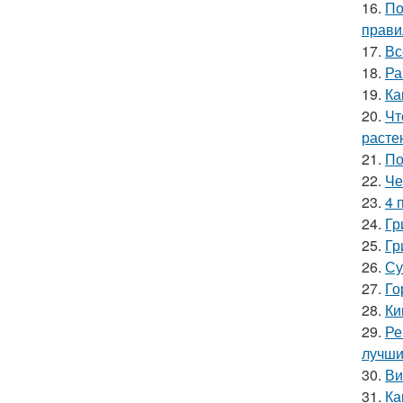
16.
По
прави
17.
Вс
18.
Ра
19.
Ка
20.
Чт
расте
21.
По
22.
Че
23.
4 
24.
Гр
25.
Гр
26.
Су
27.
Го
28.
Ки
29.
Ре
лучши
30.
Ви
31.
Ка