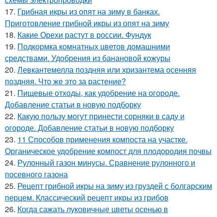
17.
Грибная икры из опят на зиму в банках.
Приготовление грибной икры из опят на зиму
18.
Какие Орехи растут в россии. Фундук
19.
Подкормка комнатных цветов домашними
средствами. Удобрения из банановой кожуры
20.
Левкантемелла поздняя или хризантема осенняя
поздняя. Что же это за растение?
21.
Пищевые отходы, как удобрение на огороде.
Добавление статьи в новую подборку
22.
Какую пользу могут принести сорняки в саду и
огороде. Добавление статьи в новую подборку
23.
11 Способов применения компоста на участке.
Органическое удобрение компост для плодородия почвы
24.
Рулонный газон минусы. Сравнение рулонного и
посевного газона
25.
Рецепт грибной икры на зиму из груздей с болгарским
перцем. Классический рецепт икры из грибов
26.
Когда сажать луковичные цветы осенью в