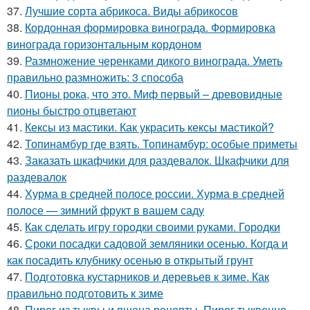
37.
Лучшие сорта абрикоса. Виды абрикосов
38.
Кордонная формировка винограда. Формировка
винограда горизонтальным кордоном
39.
Размножение черенками дикого винограда. Уметь
правильно размножить: 3 способа
40.
Пионы рока, что это. Миф первый – древовидные
пионы быстро отцветают
41.
Кексы из мастики. Как украсить кексы мастикой?
42.
Топинамбур где взять. Топинамбур: особые приметы
43.
Заказать шкафчики для раздевалок. Шкафчики для
раздевалок
44.
Хурма в средней полосе россии. Хурма в средней
полосе — зимний фрукт в вашем саду
45.
Как сделать игру городки своими руками. Городки
46.
Сроки посадки садовой земляники осенью. Когда и
как посадить клубнику осенью в открытый грунт
47.
Подготовка кустарников и деревьев к зиме. Как
правильно подготовить к зиме
48.
Пирог из тыквы и пшена рецепты. Пирог тыквенно-