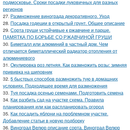
подмосковье. Сроки посадки луковичных для разных
регионов
27.
Размножение винограда декоративного. Уход
28.
Посадка годеции в открытый грунт. Общее описание
29.
Сорта груши устойчивые к ржавчине и парше.
ПАМЯТКА ПО БОРЬБЕ СО РЖАВЧИНОЙ ГРУШИ
30.
Биметалл или алюминий в частный дом. Чем
отличается биметаллический радиатор отопления от
алюминиевого
31.
Окулировка роз летняя. Как размножить розы: зимняя
прививка на шиповник
32.
5 быстрых способов размножить тую в домашних
условиях. Подходящее время для размножения
33.
Туя посадка осенью семенами. Подготовить семена
34.
Как разбить сад на участке схема. Правила
планирования или как распланировать огород
35.
Как посадить яблони на проблемном участке.
Добавление статьи в новую подборку
36.
Виноград Велюр описание сорта. Виноград Велюр