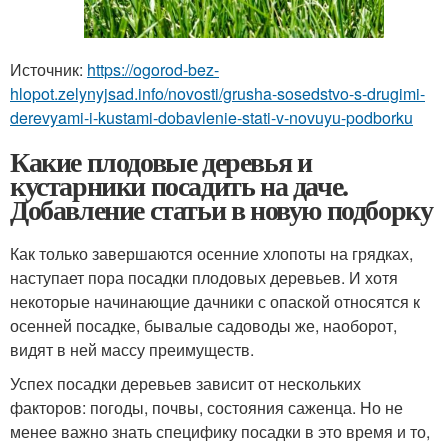
Источник:
https://ogorod-bez-
hlopot.zelynyjsad.info/novosti/grusha-sosedstvo-s-drugimi-
derevyami-i-kustami-dobavlenie-stati-v-novuyu-podborku
Какие плодовые деревья и
кустарники посадить на даче.
Добавление статьи в новую подборку
Как только завершаются осенние хлопоты на грядках,
наступает пора посадки плодовых деревьев. И хотя
некоторые начинающие дачники с опаской относятся к
осенней посадке, бывалые садоводы же, наоборот,
видят в ней массу преимуществ.
Успех посадки деревьев зависит от нескольких
факторов: погоды, почвы, состояния саженца. Но не
менее важно знать специфику посадки в это время и то,