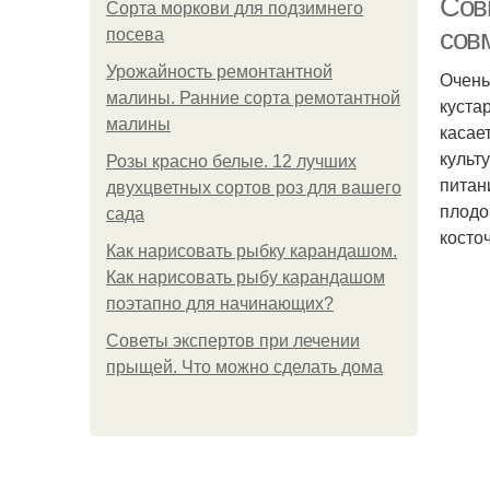
Сов
Сорта моркови для подзимнего
сов
посева
Урожайность ремонтантной
Очень
малины. Ранние сорта ремотантной
куста
малины
касае
культ
Розы красно белые. 12 лучших
питан
двухцветных сортов роз для вашего
плодо
сада
косто
Как нарисовать рыбку карандашом.
Как нарисовать рыбу карандашом
поэтапно для начинающих?
Советы экспертов при лечении
прыщей. Что можно сделать дома