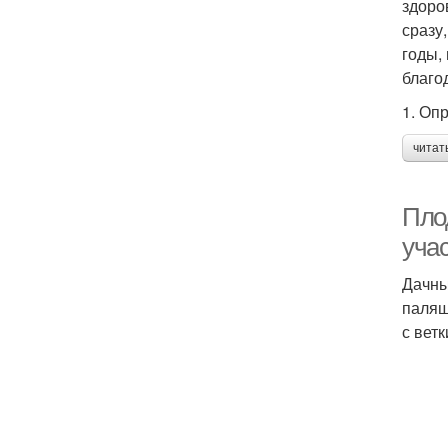
здоро
сразу
годы,
благо
1. Оп
читат
Пло
уча
Дачны
палящ
с ветк