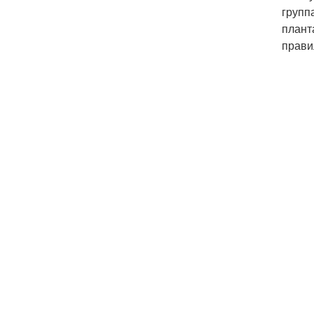
групп
плант
прави