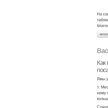
На со
табли
благо
читат
Вас
Как
пос
Ямы у
1. Ме
нему 
колыш
Станд