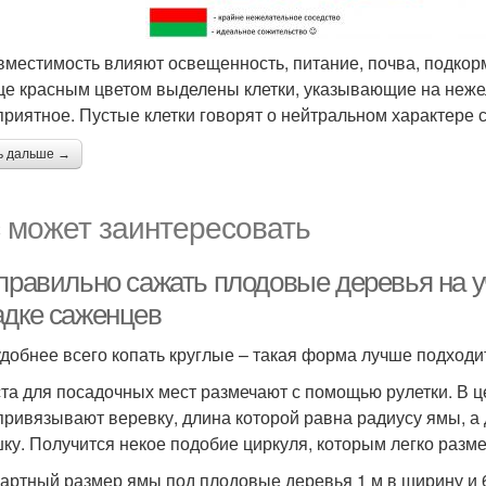
вместимость влияют освещенность, питание, почва, подкорм
це красным цветом выделены клетки, указывающие на неже
приятное. Пустые клетки говорят о нейтральном характере 
ь дальше →
 может заинтересовать
 правильно сажать плодовые деревья на у
адке саженцев
добнее всего копать круглые – такая форма лучше подходит
ста для посадочных мест размечают с помощью рулетки. В 
привязывают веревку, длина которой равна радиусу ямы, а 
ку. Получится некое подобие циркуля, которым легко разме
артный размер ямы под плодовые деревья 1 м в ширину и 6