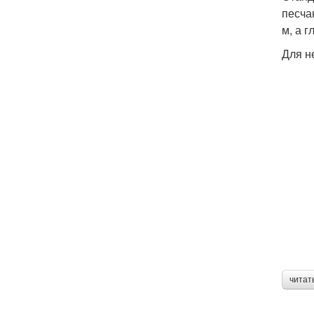
песча
м, а г
Для н
читат