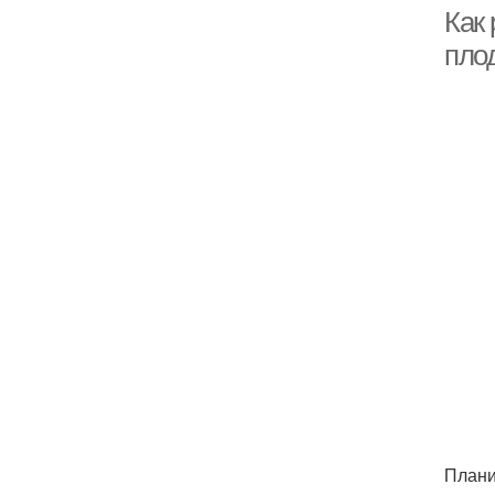
Как
плод
Плани